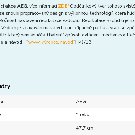
ící akce AEG
, více informací
ZDE*
Obdélníkový tvar tohoto svislé
se snoubí propracovaný design s výkonnou technologií, která hlídá 
Možnost nastavení recirkulace vzduchu: Recirkulace vzduchu je 
 Vzduch je zbavován mastných par, případně pachu a vrací se zpě
filtr, který není součástí balení.*Způsob ovládání: mechanická tlač
e a návod :
*
www-výrobce, návod
*Hv1/18
etry
ce
AEG
2 roky
47,7 cm