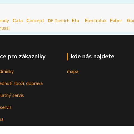
andy
C
ata
C
oncept
E
ta
E
lectrolux
F
aber
G
o
D
E Dietrich
nussi
ce pro zákazníky
kde nás najdete
dmínky
mapa
ednutí zboží, doprava
latný servis
servis
ba
oplatky k cenám