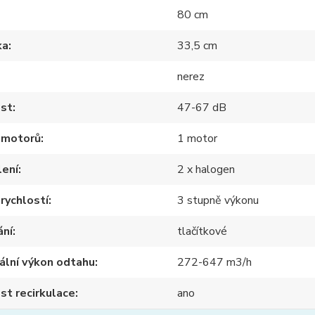
80 cm
ka
33,5 cm
nerez
ost
47-67 dB
 motorů
1 motor
lení
2 x halogen
rychlostí
3 stupně výkonu
ání
tlačítkové
ální výkon odtahu
272-647 m3/h
t recirkulace
ano