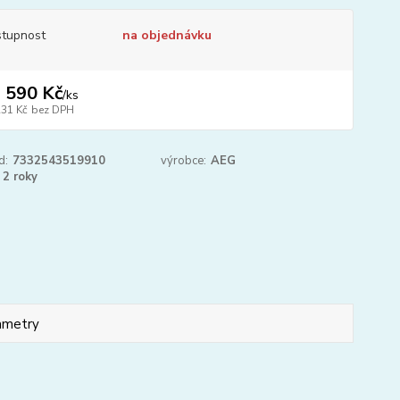
tupnost
na objednávku
 590 Kč
/
ks
231 Kč
bez DPH
d:
7332543519910
výrobce:
AEG
2 roky
ametry