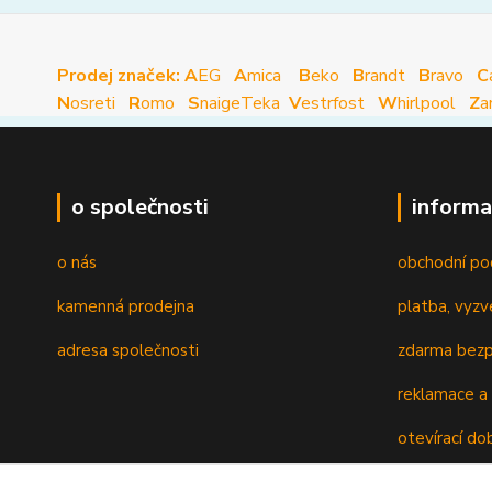
Prodej značek: A
EG
A
mica
B
eko
B
randt
B
ravo
C
N
osreti
R
omo
S
naige
Teka
V
estrfost
W
hirlpool
Z
a
o společnosti
informa
o nás
obchodní po
kamenná prodejna
platba, vyzv
adresa společnosti
zdarma bezp
reklamace a 
otevírací do
recyklační p