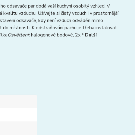
ho odsavače par dodá vaší kuchyni osobitý vzhled. V
kvalitu vzduchu. Užívejte si čistý vzduch i v prostornější
nastavení odsavače, kdy není vzduch odváděn mimo
t do místnosti. K odstraňování pachu je třeba instalovat
ítka
Osvětlení:
halogenové bodové, 2x *
Další