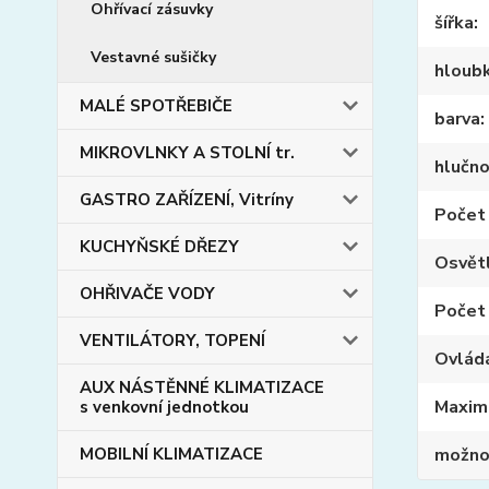
Ohřívací zásuvky
šířka
Vestavné sušičky
hloub
MALÉ SPOTŘEBIČE
barva
MIKROVLNKY A STOLNÍ tr.
hlučn
GASTRO ZAŘÍZENÍ, Vitríny
Počet
KUCHYŇSKÉ DŘEZY
Osvět
OHŘIVAČE VODY
Počet 
VENTILÁTORY, TOPENÍ
Ovlád
AUX NÁSTĚNNÉ KLIMATIZACE
Maxim
s venkovní jednotkou
MOBILNÍ KLIMATIZACE
možnos