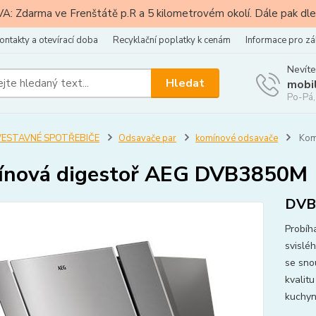
: Zdarma ve Frenštátě p.R a 5 kilometrovém okolí. Dále pak dle
ontakty a otevírací doba
Recyklační poplatky k cenám
Informace pro zá
Nevíte
Hledat
mobi
Po-Pá,
VESTAVNÉ SPOTŘEBIČE
Odsavače par
komínové odsavače
Kom
ínová digestoř AEG DVB3850M
DVB
Probíh
svislé
se sno
kvalitu
kuchyn