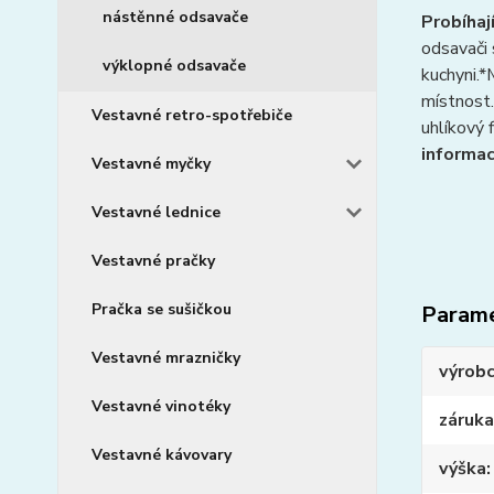
nástěnné odsavače
Probíhaj
odsavači 
výklopné odsavače
kuchyni.*
místnost.
Vestavné retro-spotřebiče
uhlíkový 
informac
Vestavné myčky
Vestavné lednice
Vestavné pračky
Pračka se sušičkou
Param
Vestavné mrazničky
výrob
Vestavné vinotéky
záruka
Vestavné kávovary
výška