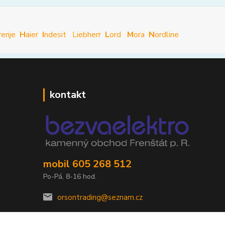
renje
H
aier
I
ndesit
Liebherr
L
ord
M
ora
N
ordline
kontakt
mobil 605 268 512
Po-Pá, 8-16 hod.
orsontrading@seznam.cz