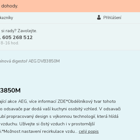
 dohody.
kazníky
Přihlášení
 si rady? Zavolejte.
l 605 268 512
 8-16 hod.
ínová digestoř AEG DVB3850M
3850M
ající akce AEG, více informací ZDE*Obdélníkový tvar tohoto
ho odsavače par dodá vaší kuchyni osobitý vzhled. V odsavači
ubí propracovaný design s výkonnou technologií, která hlídá
 vzduchu. Užívejte si čistý vzduch i v prostornější
i.*Možnost nastavení recirkulace vzdu...
celý popis