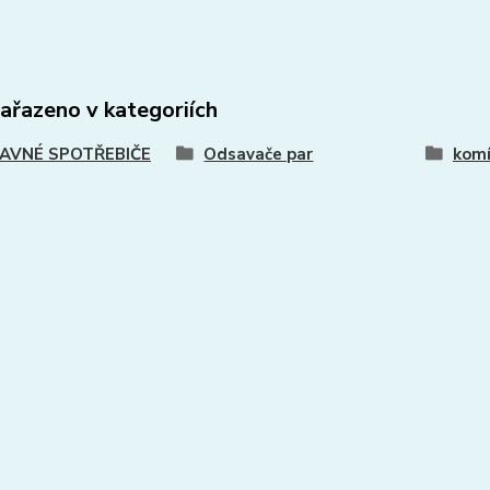
zařazeno v kategoriích
AVNÉ SPOTŘEBIČE
Odsavače par
komí