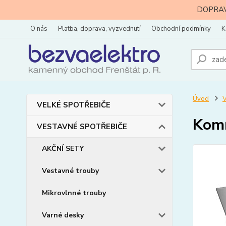
DOPRAVA
O nás
Platba, doprava, vyzvednutí
Obchodní podmínky
K
Úvod
VELKÉ SPOTŘEBIČE
Kom
VESTAVNÉ SPOTŘEBIČE
AKČNÍ SETY
Vestavné trouby
Mikrovlnné trouby
Varné desky