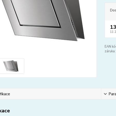
Dos
13
11 
EAN kó
záruka:
fikace
Par
ikace