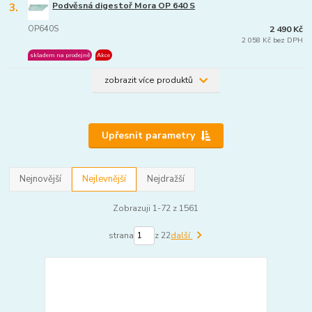
3.
Podvěsná digestoř Mora OP 640 S
OP640S
2 490 Kč
2 058 Kč bez DPH
skladem na prodejně
Akce
zobrazit více produktů
Upřesnit parametry
Nejnovější
Nejlevnější
Nejdražší
Zobrazuji 1-72 z 1561
strana
z 22
další