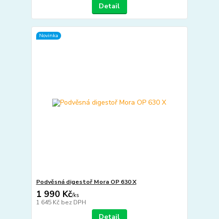
Detail
Novinka
Podvěsná digestoř Mora OP 630 X
1 990 Kč
/
ks
1 645 Kč
bez DPH
Detail