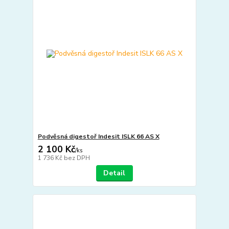
Podvěsná digestoř Indesit ISLK 66 AS X
2 100 Kč
/
ks
1 736 Kč
bez DPH
Detail