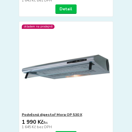
1 645 Kč
bez DPH
Detail
skladem na prodejně
Podvěsná digestoř Mora OP 530 X
1 990 Kč
/
ks
1 645 Kč
bez DPH