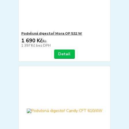
Podvěsná digestoř Mora OP 532 W
1 690 Kč
/
ks
1 397 Kč
bez DPH
Detail