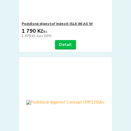
Podvěsná digestoř Indesit ISLK 66 AS W
1 790 Kč
/
ks
1 479 Kč
bez DPH
Detail