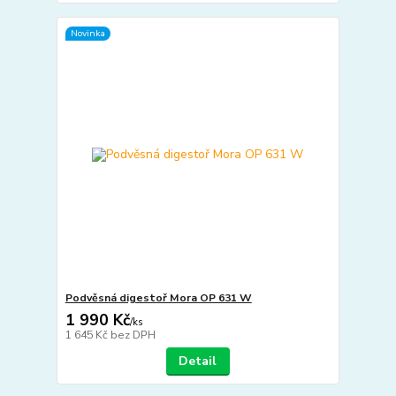
Novinka
Podvěsná digestoř Mora OP 631 W
1 990 Kč
/
ks
1 645 Kč
bez DPH
Detail