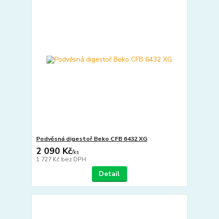
Podvěsná digestoř Beko CFB 6432 XG
2 090 Kč
/
ks
1 727 Kč
bez DPH
Detail