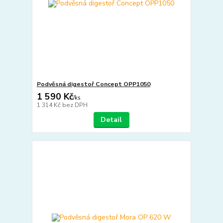
Podvěsná digestoř Concept OPP1050
1 590 Kč
/
ks
1 314 Kč
bez DPH
Detail