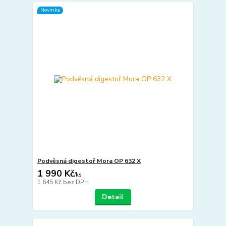
Novinka
Podvěsná digestoř Mora OP 632 X
1 990 Kč
/
ks
1 645 Kč
bez DPH
Detail