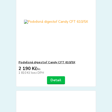
Podvěsná digestoř Candy CFT 610/5X
2 190 Kč
/
ks
1 810 Kč
bez DPH
Detail