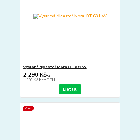
Výsuvná digestoř Mora OT 631 W
2 290 Kč
/
ks
1 893 Kč
bez DPH
Detail
Akce