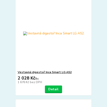
Vestavná digestoř Inca Smart LG A52
2 028 Kč
/
ks
1 676 Kč
bez DPH
Detail