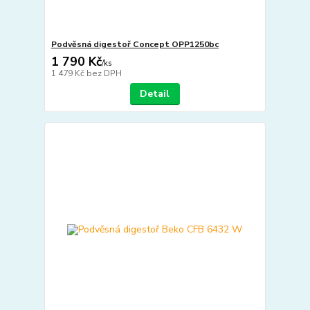
Podvěsná digestoř Concept OPP1250bc
1 790 Kč
/
ks
1 479 Kč
bez DPH
Detail