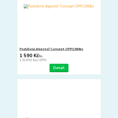
Podvěsná digestoř Concept OPP1360bc
1 590 Kč
/
ks
1 314 Kč
bez DPH
Detail