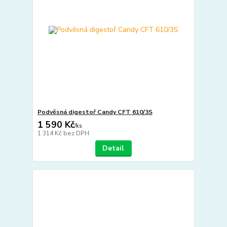
Podvěsná digestoř Candy CFT 610/3S
1 590 Kč
/
ks
1 314 Kč
bez DPH
Detail