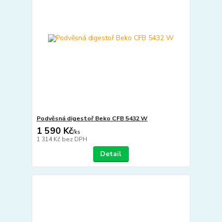
Podvěsná digestoř Beko CFB 5432 W
1 590 Kč
/
ks
1 314 Kč
bez DPH
Detail