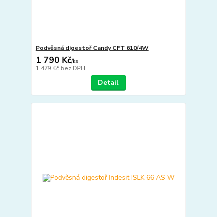
Podvěsná digestoř Candy CFT 610/4W
1 790 Kč
/
ks
1 479 Kč
bez DPH
Detail