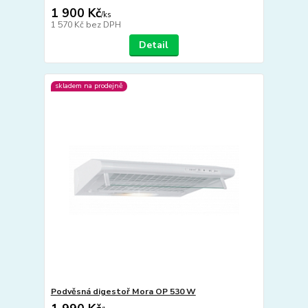
1 900 Kč
/
ks
1 570 Kč
bez DPH
Detail
skladem na prodejně
Podvěsná digestoř Mora OP 530 W