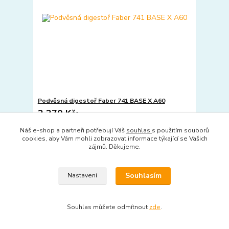
Podvěsná digestoř Faber 741 BASE X A60
2 370 Kč
/
ks
1 959 Kč
bez DPH
Náš e-shop a partneři potřebují Váš
souhlas
s použitím souborů
Detail
cookies, aby Vám mohli zobrazovat informace týkající se Vašich
zájmů. Děkujeme.
Souhlasím
Nastavení
Souhlas můžete odmítnout
zde
.