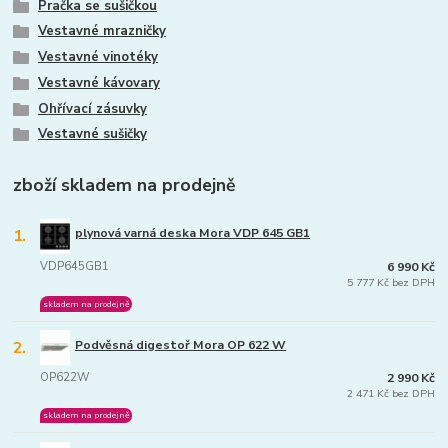
Pračka se sušičkou
Vestavné mrazničky
Vestavné vinotéky
Vestavné kávovary
Ohřívací zásuvky
Vestavné sušičky
zboží skladem na prodejně
1.
plynová varná deska Mora VDP 645 GB1
VDP645GB1
6 990 Kč
5 777 Kč bez DPH
skladem na prodejně
2.
Podvěsná digestoř Mora OP 622 W
OP622W
2 990 Kč
2 471 Kč bez DPH
skladem na prodejně