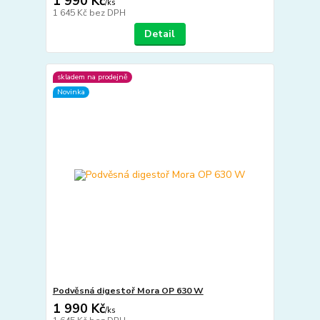
1 990 Kč
/
ks
1 645 Kč
bez DPH
Detail
skladem na prodejně
Novinka
Podvěsná digestoř Mora OP 630 W
1 990 Kč
/
ks