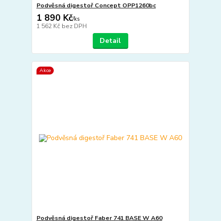
Podvěsná digestoř Concept OPP1260bc
1 890 Kč
/
ks
1 562 Kč
bez DPH
Detail
Akce
Podvěsná digestoř Faber 741 BASE W A60