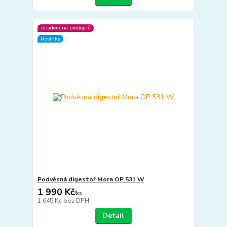
skladem na prodejně
Novinka
Podvěsná digestoř Mora OP 531 W
1 990 Kč
/
ks
1 645 Kč
bez DPH
Detail