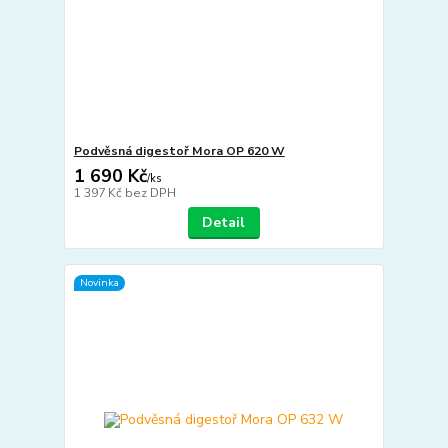
Podvěsná digestoř Mora OP 620 W
1 690 Kč
/
ks
1 397 Kč
bez DPH
Detail
Novinka