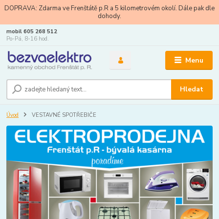
DOPRAVA: Zdarma ve Frenštátě p.R a 5 kilometrovém okolí. Dále pak dle
dohody.
mobil 605 268 512
Po-Pá, 8-16 hod.
Menu
Hledat
Úvod
VESTAVNÉ SPOTŘEBIČE