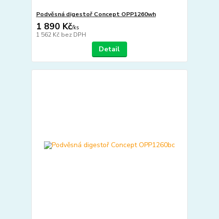
Podvěsná digestoř Concept OPP1260wh
1 890 Kč
/
ks
1 562 Kč
bez DPH
Detail