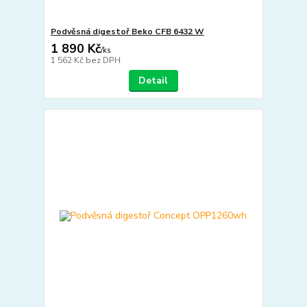
Podvěsná digestoř Beko CFB 6432 W
1 890 Kč
/
ks
1 562 Kč
bez DPH
Detail