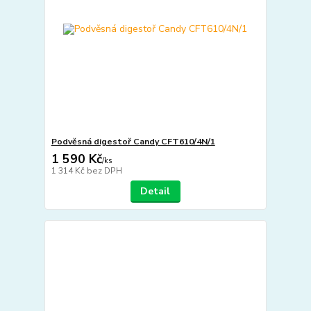
Podvěsná digestoř Candy CFT610/4N/1
1 590 Kč
/
ks
1 314 Kč
bez DPH
Detail