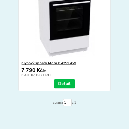
plynový sporák Mora P 4251 AW
7 790 Kč
/
ks
6 438 Kč
bez DPH
Detail
strana
z 1