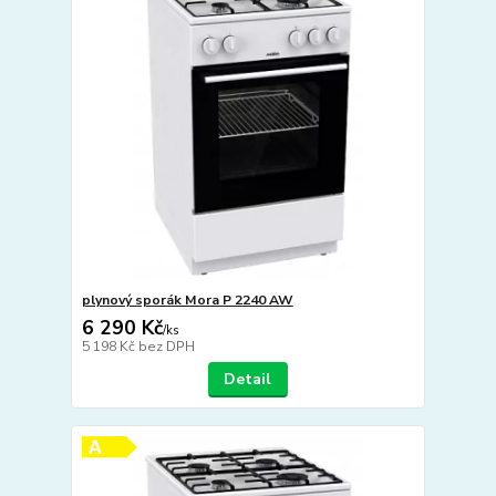
plynový sporák Mora P 2240 AW
6 290 Kč
/
ks
5 198 Kč
bez DPH
Detail