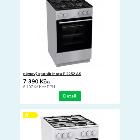
plynový sporák Mora P 2252 AS
7 390 Kč
/
ks
6 107 Kč
bez DPH
Detail