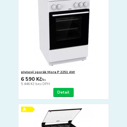
plynový sporák Mora P 2251 AW
6 590 Kč
/
ks
5 446 Kč
bez DPH
Detail