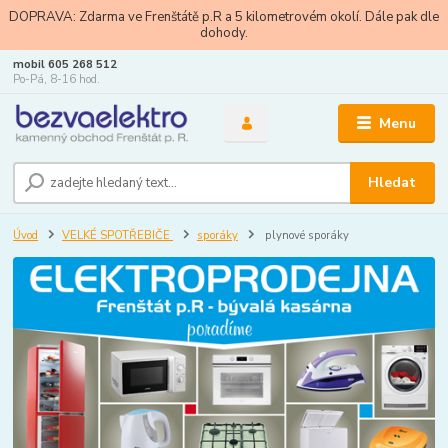
DOPRAVA: Zdarma ve Frenštátě p.R a 5 kilometrovém okolí. Dále pak dle
dohody.
mobil 605 268 512
Po-Pá, 8-16 hod.
Menu
Hledat
Úvod
VELKÉ SPOTŘEBIČE
sporáky
plynové sporáky