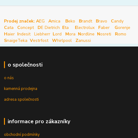
Prodej značek: A
EG
A
mica
B
eko
B
randt
B
ravo
C
andy
C
ata
C
oncept
D
E Dietrich
E
ta
E
lectrolux
F
aber
G
orenje
H
aier
I
ndesit
Liebherr
L
ord
M
ora
N
ordline
N
osreti
R
omo
S
naige
Teka
V
estrfost
W
hirlpool
Z
anussi
o společnosti
o nás
kamenná prodejna
adresa společnosti
informace pro zákazníky
obchodní podmínky