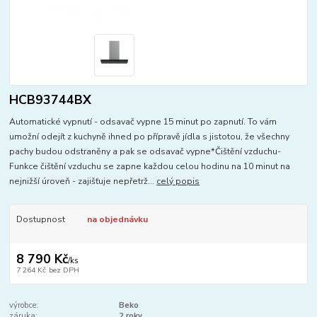
HCB93744BX
Automatické vypnutí - odsavač vypne 15 minut po zapnutí. To vám
umožní odejít z kuchyně ihned po přípravě jídla s jistotou, že všechny
pachy budou odstraněny a pak se odsavač vypne*Čištění vzduchu-
Funkce čištění vzduchu se zapne každou celou hodinu na 10 minut na
nejnižší úroveň - zajišťuje nepřetrž...
celý popis
Dostupnost
na objednávku
8 790 Kč
/
ks
7 264 Kč
bez DPH
výrobce:
Beko
záruka:
2 roky