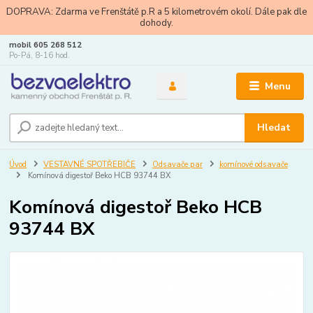
DOPRAVA: Zdarma ve Frenštátě p.R a 5 kilometrovém okolí. Dále pak dle
dohody.
mobil 605 268 512
Po-Pá, 8-16 hod.
Menu
Hledat
Úvod
VESTAVNÉ SPOTŘEBIČE
Odsavače par
komínové odsavače
Komínová digestoř Beko HCB 93744 BX
Komínová digestoř Beko HCB
93744 BX