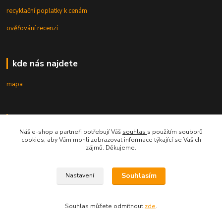
recyklační poplatky k cenám
ověřování recenzí
kde nás najdete
mapa
kontakt
Náš e-shop a partneři potřebují Váš
souhlas
s použitím souborů
cookies, aby Vám mohli zobrazovat informace týkající se Vašich
zájmů. Děkujeme.
Souhlasím
Nastavení
mobil 605 268 512
Po-Pá, 8-16 hod.
Souhlas můžete odmítnout
zde
.
orsontrading@seznam.cz