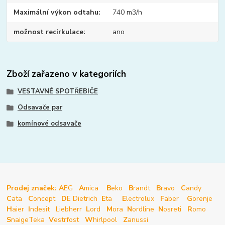
Maximální výkon odtahu
740 m3/h
možnost recirkulace
ano
Zboží zařazeno v kategoriích
VESTAVNÉ SPOTŘEBIČE
Odsavače par
komínové odsavače
Prodej značek: A
EG
A
mica
B
eko
B
randt
B
ravo
C
andy
C
ata
C
oncept
D
E Dietrich
E
ta
E
lectrolux
F
aber
G
orenje
H
aier
I
ndesit
Liebherr
L
ord
M
ora
N
ordline
N
osreti
R
omo
S
naige
Teka
V
estrfost
W
hirlpool
Z
anussi