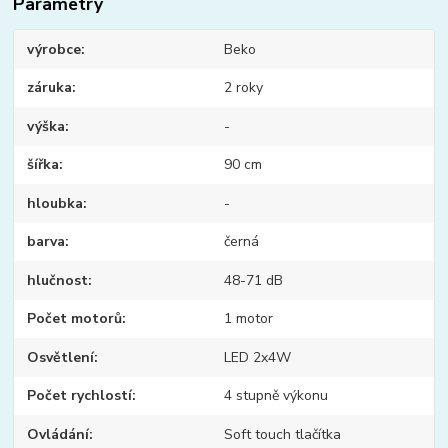
Parametry
výrobce
Beko
záruka
2 roky
výška
-
šířka
90 cm
hloubka
-
barva
černá
hlučnost
48-71 dB
Počet motorů
1 motor
Osvětlení
LED 2x4W
Počet rychlostí
4 stupně výkonu
Ovládání
Soft touch tlačítka