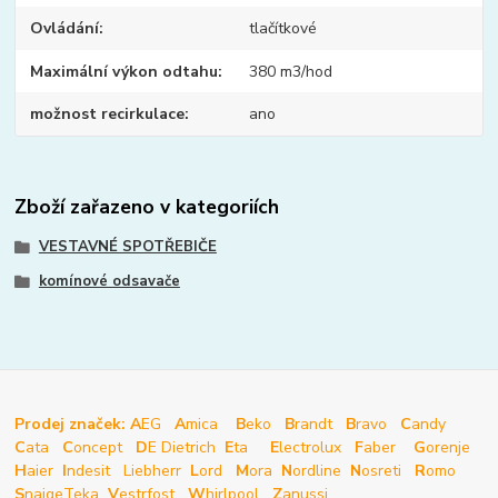
Ovládání
tlačítkové
Maximální výkon odtahu
380 m3/hod
možnost recirkulace
ano
Zboží zařazeno v kategoriích
VESTAVNÉ SPOTŘEBIČE
komínové odsavače
Prodej značek: A
EG
A
mica
B
eko
B
randt
B
ravo
C
andy
C
ata
C
oncept
D
E Dietrich
E
ta
E
lectrolux
F
aber
G
orenje
H
aier
I
ndesit
Liebherr
L
ord
M
ora
N
ordline
N
osreti
R
omo
S
naige
Teka
V
estrfost
W
hirlpool
Z
anussi