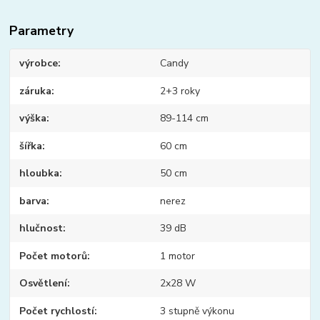
Parametry
výrobce
Candy
záruka
2+3 roky
výška
89-114 cm
šířka
60 cm
hloubka
50 cm
barva
nerez
hlučnost
39 dB
Počet motorů
1 motor
Osvětlení
2x28 W
Počet rychlostí
3 stupně výkonu