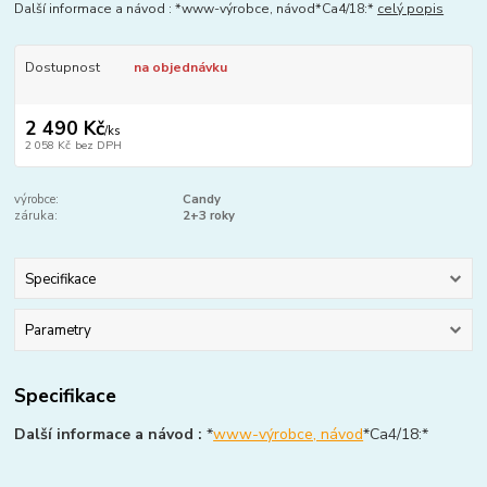
Další informace a návod : *www-výrobce, návod*Ca4/18:*
celý popis
Dostupnost
na objednávku
2 490 Kč
/
ks
2 058 Kč
bez DPH
výrobce:
Candy
záruka:
2+3 roky
Specifikace
Parametry
Specifikace
Další informace a návod :
*
www-výrobce, návod
*Ca4/18:*