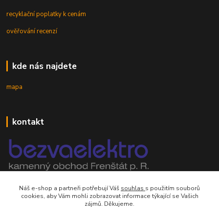
recyklační poplatky k cenám
ověřování recenzí
kde nás najdete
mapa
kontakt
mobil 605 268 512
Náš e-shop a partneři potřebují Váš
souhlas
s použitím souborů
Po-Pá, 8-16 hod.
cookies, aby Vám mohli zobrazovat informace týkající se Vašich
zájmů. Děkujeme.
orsontrading@seznam.cz