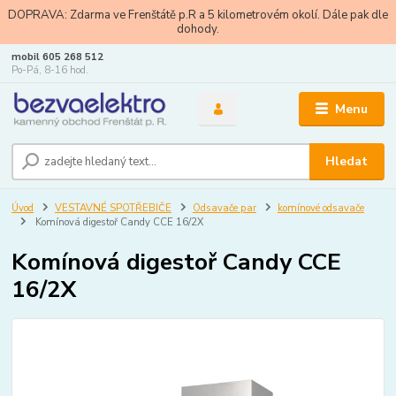
DOPRAVA: Zdarma ve Frenštátě p.R a 5 kilometrovém okolí. Dále pak dle
dohody.
mobil 605 268 512
Po-Pá, 8-16 hod.
Menu
Hledat
Úvod
VESTAVNÉ SPOTŘEBIČE
Odsavače par
komínové odsavače
Komínová digestoř Candy CCE 16/2X
Komínová digestoř Candy CCE
16/2X