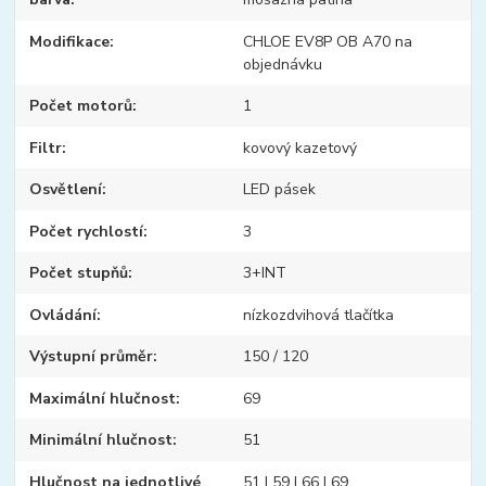
Modifikace
CHLOE EV8P OB A70 na
objednávku
Počet motorů
1
Filtr
kovový kazetový
Osvětlení
LED pásek
Počet rychlostí
3
Počet stupňů
3+INT
Ovládání
nízkozdvihová tlačítka
Výstupní průměr
150 / 120
Maximální hlučnost
69
Minimální hlučnost
51
Hlučnost na jednotlivé
51 | 59 | 66 | 69