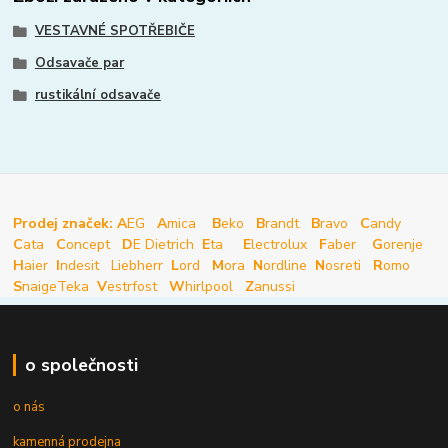
VESTAVNÉ SPOTŘEBIČE
Odsavače par
rustikální odsavače
Prodej značek: A
EG
A
mica
B
eko
B
randt
B
ravo
C
andy
C
ata
C
oncept
D
E Dietrich
E
ta
E
lectrolux
F
aber
G
orenje
H
aier
I
ndesit
Liebherr
L
ord
M
ora
N
ordline
N
osreti
R
omo
S
naige
Teka
V
estrfost
W
hirlpool
Z
anussi
o společnosti
o nás
kamenná prodejna