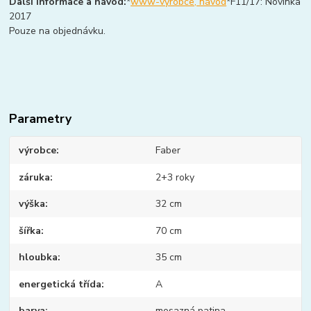
Další informace a návod:
*
www-výrobce, návod
*F11/17: Novinka
2017
Pouze na objednávku.
Parametry
výrobce
Faber
záruka
2+3 roky
výška
32 cm
šířka
70 cm
hloubka
35 cm
energetická třída
A
barva
mosazná patina