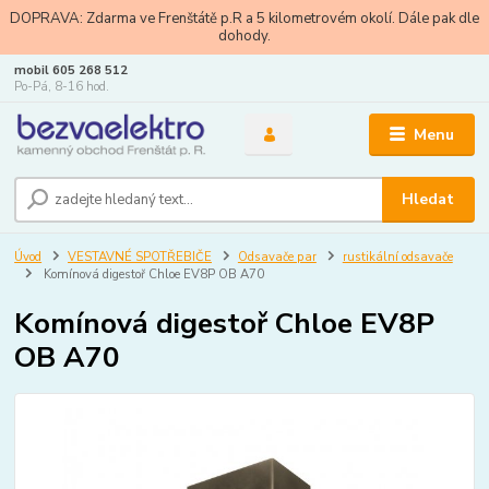
DOPRAVA: Zdarma ve Frenštátě p.R a 5 kilometrovém okolí. Dále pak dle
dohody.
mobil 605 268 512
Po-Pá, 8-16 hod.
Menu
Hledat
Úvod
VESTAVNÉ SPOTŘEBIČE
Odsavače par
rustikální odsavače
Komínová digestoř Chloe EV8P OB A70
Komínová digestoř Chloe EV8P
OB A70