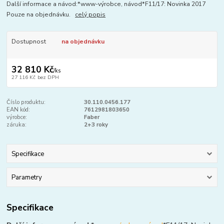
Další informace a návod:*www-výrobce, návod*F11/17: Novinka 2017
Pouze na objednávku.
celý popis
Dostupnost
na objednávku
32 810 Kč
/
ks
27 116 Kč
bez DPH
Číslo produktu:
30.110.0456.177
EAN kód:
7612981803650
výrobce:
Faber
záruka:
2+3 roky
Specifikace
Parametry
Specifikace