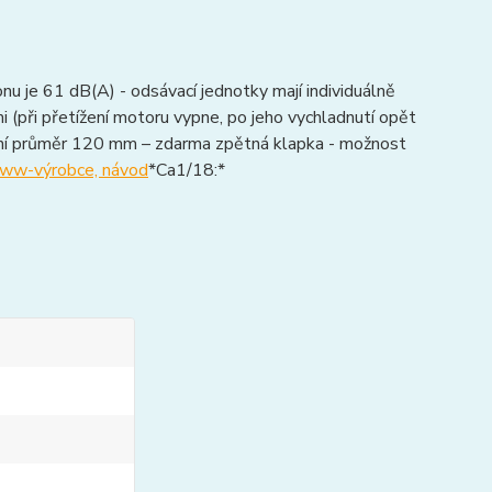
nu je 61 dB(A) - odsávací jednotky mají individuálně
 (při přetížení motoru vypne, po jeho vychladnutí opět
upní průměr 120 mm – zdarma zpětná klapka - možnost
ww-výrobce, návod
*Ca1/18:*