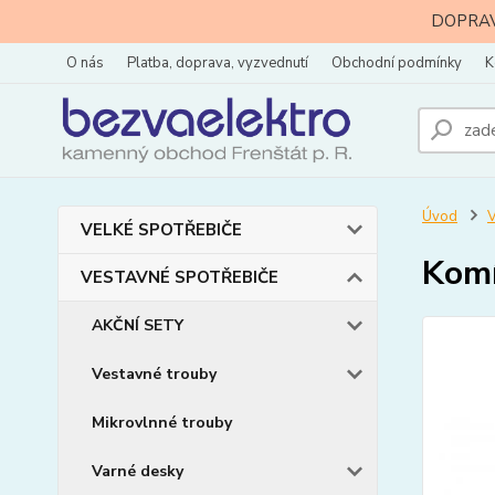
DOPRAVA
O nás
Platba, doprava, vyzvednutí
Obchodní podmínky
K
Úvod
VELKÉ SPOTŘEBIČE
Komí
VESTAVNÉ SPOTŘEBIČE
AKČNÍ SETY
Vestavné trouby
Mikrovlnné trouby
Varné desky