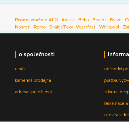
Prodej značek: A
EG
A
mica
B
eko
B
randt
B
ravo
C
N
osreti
R
omo
S
naige
Teka
V
estrfost
W
hirlpool
Z
a
o společnosti
informa
o nás
obchodní po
kamenná prodejna
platba, vyzv
adresa společnosti
zdarma bezp
reklamace a 
otevírací do
recyklační p