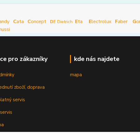
andy
C
ata
C
oncept
E
ta
E
lectrolux
F
aber
G
o
D
E Dietrich
nussi
ce pro zákazníky
kde nás najdete
dmínky
mapa
ednutí zboží, doprava
latný servis
servis
ba
oplatky k cenám