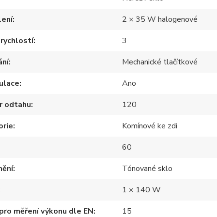
lení
2 × 35 W halogenové
rychlostí
3
ání
Mechanické tlačítkové
ulace
Ano
r odtahu
120
orie
Komínové ke zdi
60
nění
Tónované sklo
1 × 140 W
pro měření výkonu dle EN
15