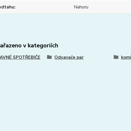
odtahu
Nahoru
zařazeno v kategoriích
AVNÉ SPOTŘEBIČE
Odsavače par
komí