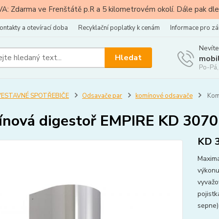
: Zdarma ve Frenštátě p.R a 5 kilometrovém okolí. Dále pak dle
ontakty a otevírací doba
Recyklační poplatky k cenám
Informace pro zá
Nevíte
Hledat
mobi
Po-Pá,
VESTAVNÉ SPOTŘEBIČE
Odsavače par
komínové odsavače
Kom
nová digestoř EMPIRE KD 307
KD 
Maximá
výkonu
vyvažo
pojistk
sepne) 