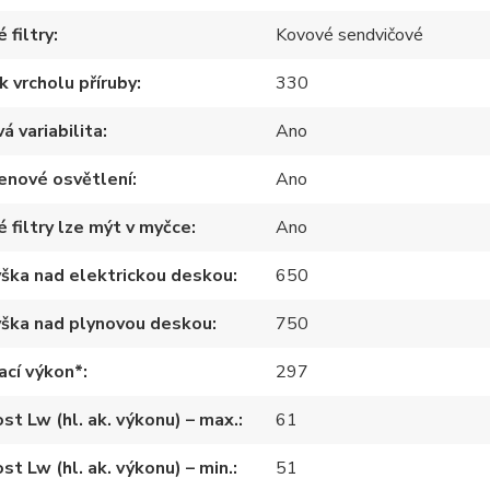
 filtry
Kovové sendvičové
k vrcholu příruby
330
á variabilita
Ano
enové osvětlení
Ano
 filtry lze mýt v myčce
Ano
ýška nad elektrickou deskou
650
ýška nad plynovou deskou
750
ací výkon*
297
st Lw (hl. ak. výkonu) – max.
61
st Lw (hl. ak. výkonu) – min.
51