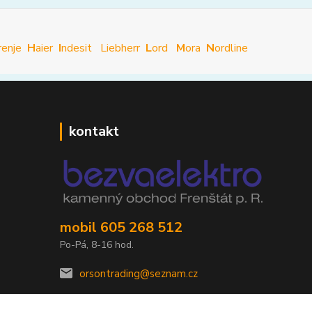
renje
H
aier
I
ndesit
Liebherr
L
ord
M
ora
N
ordline
kontakt
mobil 605 268 512
Po-Pá, 8-16 hod.
orsontrading@seznam.cz