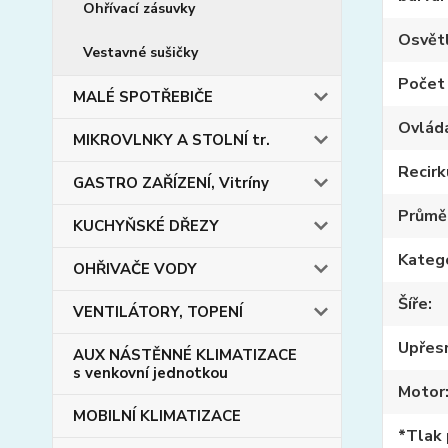
Ohřívací zásuvky
Osvět
Vestavné sušičky
Počet 
MALÉ SPOTŘEBIČE
Ovlád
MIKROVLNKY A STOLNÍ tr.
Recirk
GASTRO ZAŘÍZENÍ, Vitríny
Průmě
KUCHYŇSKÉ DŘEZY
Kateg
OHŘIVAČE VODY
Šíře
VENTILÁTORY, TOPENÍ
Upřes
AUX NÁSTĚNNÉ KLIMATIZACE
s venkovní jednotkou
Motor
MOBILNÍ KLIMATIZACE
*Tlak 