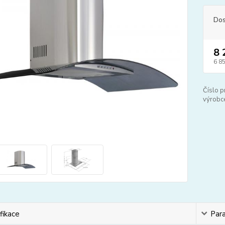
Dos
8 
6 8
Číslo p
výrobc
fikace
Par