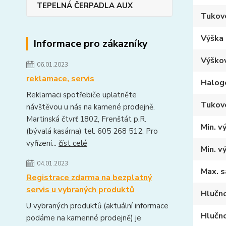
TEPELNÁ ČERPADLA AUX
Tukové
Výška 
Informace pro zákazníky
Výškov
06.01.2023
reklamace, servis
Halog
Reklamaci spotřebiče uplatněte
Tukové
návštěvou u nás na kamené prodejně.
Martinská čtvrť 1802, Frenštát p.R.
Min. v
(bývalá kasárna) tel. 605 268 512. Pro
vyřízení...
číst celé
Min. v
04.01.2023
Max. s
Registrace zdarma na bezplatný
servis u vybraných produktů
Hlučno
U vybraných produktů (aktuální informace
Hlučno
podáme na kamenné prodejně) je