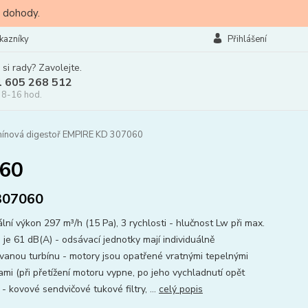
 dohody.
kazníky
Přihlášení
 si rady? Zavolejte.
l 605 268 512
 8-16 hod.
ínová digestoř EMPIRE KD 307060
060
307060
lní výkon 297 m³/h (15 Pa), 3 rychlosti - hlučnost Lw při max.
 je 61 dB(A) - odsávací jednotky mají individuálně
vanou turbínu - motory jsou opatřené vratnými tepelnými
ami (při přetížení motoru vypne, po jeho vychladnutí opět
- kovové sendvičové tukové filtry, ...
celý popis