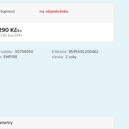
tupnost
na objednávku
290 Kč
/
ks
51 Kč
bez DPH
roduktu:
30706050
EAN kód:
8595591200462
e:
EMPIRE
záruka:
2 roky
ametry