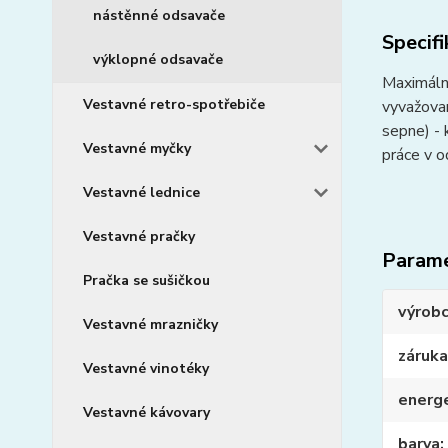
nástěnné odsavače
Specif
výklopné odsavače
Maximální
Vestavné retro-spotřebiče
vyvažovan
sepne) - 
Vestavné myčky
práce v o
Vestavné lednice
Vestavné pračky
Param
Pračka se sušičkou
výrob
Vestavné mrazničky
záruka
Vestavné vinotéky
energe
Vestavné kávovary
barva