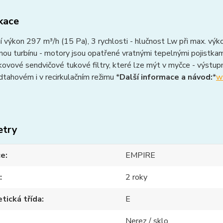
ikace
 výkon 297 m³/h (15 Pa), 3 rychlosti - hlučnost Lw při max. výko
ou turbínu - motory jsou opatřené vratnými tepelnými pojistkami
kovové sendvičové tukové filtry, které lze mýt v myčce - výst
dtahovém i v recirkulačním režimu *
Další informace a návod:
*
w
etry
ce
EMPIRE
2 roky
tická třída
E
Nerez / sklo