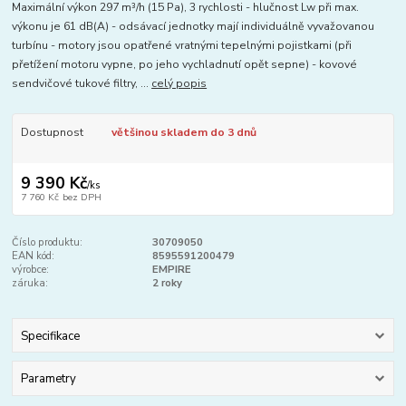
Maximální výkon 297 m³/h (15 Pa), 3 rychlosti - hlučnost Lw při max.
výkonu je 61 dB(A) - odsávací jednotky mají individuálně vyvažovanou
turbínu - motory jsou opatřené vratnými tepelnými pojistkami (při
přetížení motoru vypne, po jeho vychladnutí opět sepne) - kovové
sendvičové tukové filtry, ...
celý popis
Dostupnost
většinou skladem do 3 dnů
9 390 Kč
/
ks
7 760 Kč
bez DPH
Číslo produktu:
30709050
EAN kód:
8595591200479
výrobce:
EMPIRE
záruka:
2 roky
Specifikace
Parametry