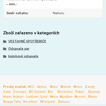
– min.
Směr odtahu
Nahoru
Zboží zařazeno v kategoriích
VESTAVNÉ SPOTŘEBIČE
Odsavače par
komínové odsavače
Prodej značek: A
EG
A
mica
B
eko
B
randt
B
ravo
C
andy
C
ata
C
oncept
D
E Dietrich
E
ta
E
lectrolux
F
aber
G
orenje
H
aier
I
ndesit
Liebherr
L
ord
M
ora
N
ordline
N
osreti
R
omo
S
naige
Teka
V
estrfost
W
hirlpool
Z
anussi