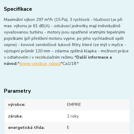
Specifikace
Maximální výkon 297 m³/h (15 Pa), 3 rychlosti - hlučnost Lw při
max. výkonu je 61 dB(A) - odsávací jednotky mají individuálně
vyvažovanou turbínu - motory jsou opatřené vratnými tepelnými
pojistkami (při přetížení motoru vypne, po jeho vychladnutí opět
sepne) - kovové sendvičové tukové filtry, které lze mýt v myčce -
výstupní průměr 120 mm – zdarma zpětná klapka - možnost práce
v odtahovém i v recirkulačním režimu *
Další informace a
návod:
*
www-výrobce, návod
*Ca1/18:*
Parametry
výrobce
EMPIRE
záruka
2 roky
energetická třída
E