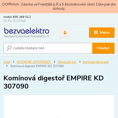
DOPRAVA: Zdarma ve Frenštátě p.R a 5 kilometrovém okolí. Dále pak dle
dohody.
mobil 605 268 512
Po-Pá, 8-16 hod.
Menu
Hledat
Úvod
VESTAVNÉ SPOTŘEBIČE
Odsavače par
komínové odsavače
Komínová digestoř EMPIRE KD 307090
Komínová digestoř EMPIRE KD
307090