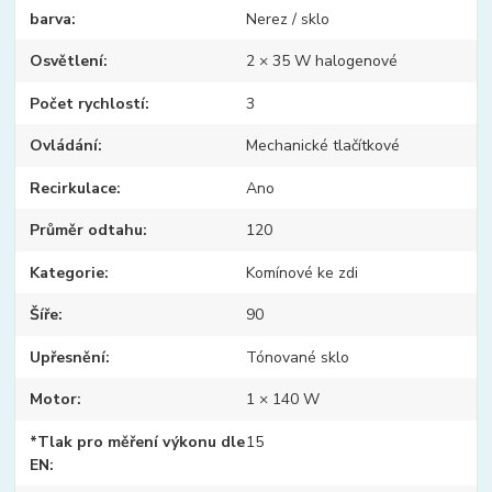
barva
Nerez / sklo
Osvětlení
2 × 35 W halogenové
Počet rychlostí
3
Ovládání
Mechanické tlačítkové
Recirkulace
Ano
Průměr odtahu
120
Kategorie
Komínové ke zdi
Šíře
90
Upřesnění
Tónované sklo
Motor
1 × 140 W
*Tlak pro měření výkonu dle
15
EN