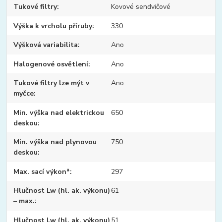
Tukové filtry
Kovové sendvičové
Výška k vrcholu příruby
330
Výšková variabilita
Ano
Halogenové osvětlení
Ano
Tukové filtry lze mýt v
Ano
myčce
Min. výška nad elektrickou
650
deskou
Min. výška nad plynovou
750
deskou
Max. sací výkon*
297
Hlučnost Lw (hl. ak. výkonu)
61
– max.
Hlučnost Lw (hl. ak. výkonu)
51