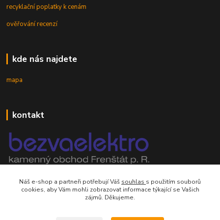
recyklační poplatky k cenám
ověřování recenzí
kde nás najdete
mapa
kontakt
mobil 605 268 512
Náš e-shop a partneři potřebují Váš
souhlas
s použitím souborů
Po-Pá, 8-16 hod.
cookies, aby Vám mohli zobrazovat informace týkající se Vašich
zájmů. Děkujeme.
orsontrading@seznam.cz