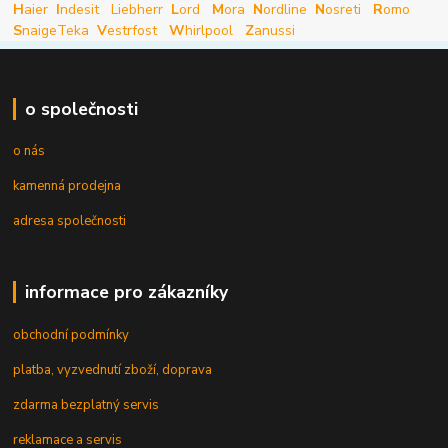
H
aier
I
ndesit
Liebherr
L
ord
M
ora
N
ordline
N
osreti
R
omo
S
naige
Teka
V
estrfost
W
hirlpool
Z
anussi
o společnosti
o nás
kamenná prodejna
adresa společnosti
informace pro zákazníky
obchodní podmínky
platba, vyzvednutí zboží, doprava
zdarma bezplatný servis
reklamace a servis