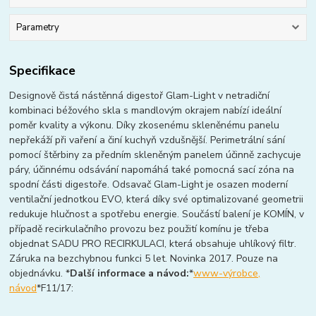
Parametry
Specifikace
Designově čistá nástěnná digestoř Glam-Light v netradiční
kombinaci béžového skla s mandlovým okrajem nabízí ideální
poměr kvality a výkonu. Díky zkosenému skleněnému panelu
nepřekáží při vaření a činí kuchyň vzdušnější. Perimetrální sání
pomocí štěrbiny za předním skleněným panelem účinně zachycuje
páry, účinnému odsávání napomáhá také pomocná sací zóna na
spodní části digestoře. Odsavač Glam-Light je osazen moderní
ventilační jednotkou EVO, která díky své optimalizované geometrii
redukuje hlučnost a spotřebu energie. Součástí balení je KOMÍN, v
případě recirkulačního provozu bez použití komínu je třeba
objednat SADU PRO RECIRKULACI, která obsahuje uhlíkový filtr.
Záruka na bezchybnou funkci 5 let. Novinka 2017. Pouze na
objednávku. *
Další informace a návod:
*
www-výrobce,
návod
*F11/17: