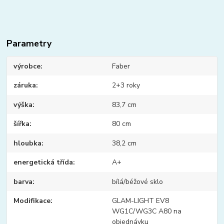
Parametry
výrobce
Faber
záruka
2+3 roky
výška
83,7 cm
šířka
80 cm
hloubka
38,2 cm
energetická třída
A+
barva
bílá/béžové sklo
Modifikace
GLAM-LIGHT EV8
WG1C/WG3C A80 na
objednávku