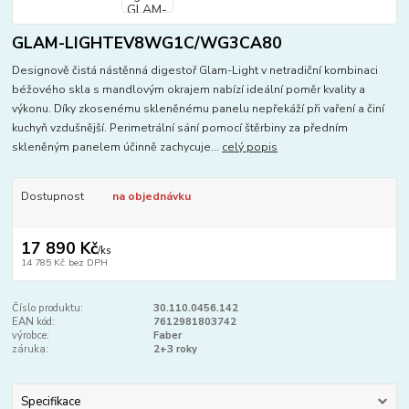
GLAM-LIGHTEV8WG1C/WG3CA80
Designově čistá nástěnná digestoř Glam-Light v netradiční kombinaci
béžového skla s mandlovým okrajem nabízí ideální poměr kvality a
výkonu. Díky zkosenému skleněnému panelu nepřekáží při vaření a činí
kuchyň vzdušnější. Perimetrální sání pomocí štěrbiny za předním
skleněným panelem účinně zachycuje...
celý popis
Dostupnost
na objednávku
17 890 Kč
/
ks
14 785 Kč
bez DPH
Číslo produktu:
30.110.0456.142
EAN kód:
7612981803742
výrobce:
Faber
záruka:
2+3 roky
Specifikace