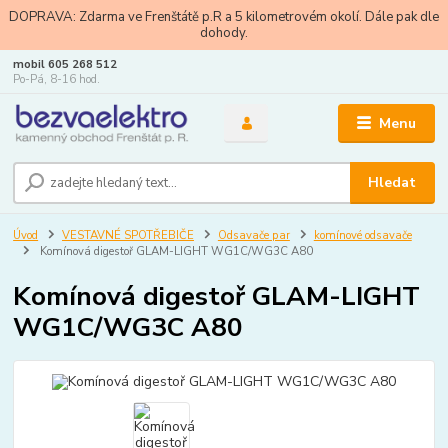
DOPRAVA: Zdarma ve Frenštátě p.R a 5 kilometrovém okolí. Dále pak dle
dohody.
mobil 605 268 512
Po-Pá, 8-16 hod.
Menu
Hledat
Úvod
VESTAVNÉ SPOTŘEBIČE
Odsavače par
komínové odsavače
Komínová digestoř GLAM-LIGHT WG1C/WG3C A80
Komínová digestoř GLAM-LIGHT
WG1C/WG3C A80