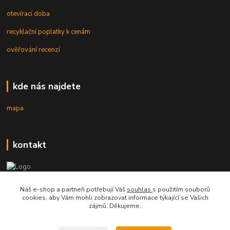
otevírací doba
recyklační poplatky k cenám
ověřování recenzí
kde nás najdete
mapa
kontakt
mobil 605 268 512
Náš e-shop a partneři potřebují Váš
souhlas
s použitím souborů
Po-Pá, 8-16 hod.
cookies, aby Vám mohli zobrazovat informace týkající se Vašich
zájmů. Děkujeme.
orsontrading@seznam.cz