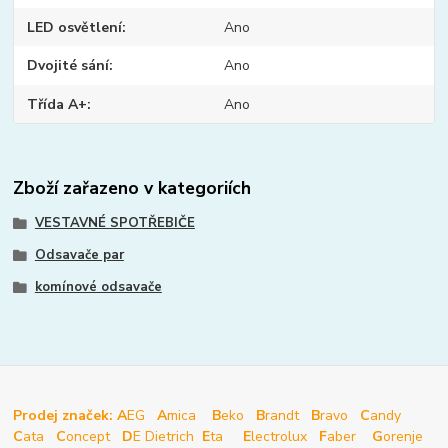
LED osvětlení
Ano
Dvojité sání
Ano
Třída A+
Ano
Zboží zařazeno v kategoriích
VESTAVNÉ SPOTŘEBIČE
Odsavače par
komínové odsavače
Prodej značek: A
EG
A
mica
B
eko
B
randt
B
ravo
C
andy
C
ata
C
oncept
D
E Dietrich
E
ta
E
lectrolux
F
aber
G
orenje