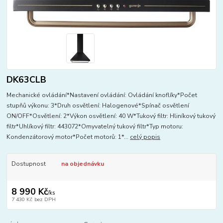
DK63CLB
Mechanické ovládání*Nastavení ovládání: Ovládání knoflíky*Počet
stupňů výkonu: 3*Druh osvětlení: Halogenové*Spínač osvětlení
ON/OFF*Osvětlení: 2*Výkon osvětlení: 40 W*Tukový filtr: Hliníkový tukový
filtr*Uhlíkový filtr: 443072*Omyvatelný tukový filtr*Typ motoru:
Kondenzátorový motor*Počet motorů: 1*...
celý popis
Dostupnost
na objednávku
8 990 Kč
/
ks
7 430 Kč
bez DPH