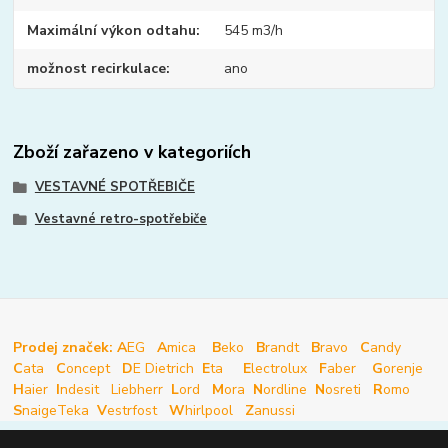
Maximální výkon odtahu
545 m3/h
možnost recirkulace
ano
Zboží zařazeno v kategoriích
VESTAVNÉ SPOTŘEBIČE
Vestavné retro-spotřebiče
Prodej značek: A
EG
A
mica
B
eko
B
randt
B
ravo
C
andy
C
ata
C
oncept
D
E Dietrich
E
ta
E
lectrolux
F
aber
G
orenje
H
aier
I
ndesit
Liebherr
L
ord
M
ora
N
ordline
N
osreti
R
omo
S
naige
Teka
V
estrfost
W
hirlpool
Z
anussi