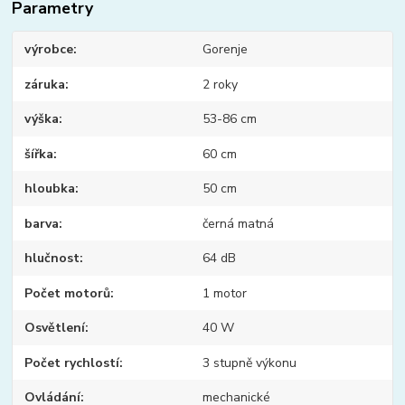
Parametry
výrobce
Gorenje
záruka
2 roky
výška
53-86 cm
šířka
60 cm
hloubka
50 cm
barva
černá matná
hlučnost
64 dB
Počet motorů
1 motor
Osvětlení
40 W
Počet rychlostí
3 stupně výkonu
Ovládání
mechanické