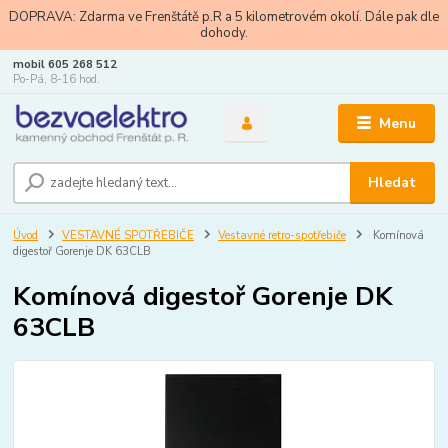
DOPRAVA: Zdarma ve Frenštátě p.R a 5 kilometrovém okolí. Dále pak dle
dohody.
mobil 605 268 512
Po-Pá, 8-16 hod.
Menu
Hledat
Úvod
VESTAVNÉ SPOTŘEBIČE
Vestavné retro-spotřebiče
Komínová
digestoř Gorenje DK 63CLB
Komínová digestoř Gorenje DK
63CLB