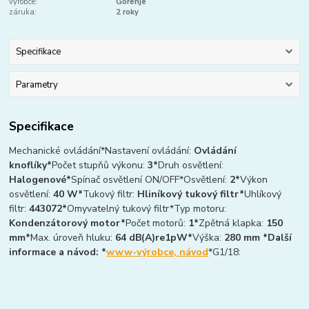
výrobce:
Gorenje
záruka:
2 roky
Specifikace
Parametry
Specifikace
Mechanické ovládání*Nastavení ovládání:
Ovládání
knoflíky*
Počet stupňů výkonu:
3*
Druh osvětlení:
Halogenové*
Spínač osvětlení ON/OFF*Osvětlení:
2*
Výkon
osvětlení:
40 W*
Tukový filtr:
Hliníkový tukový filtr*
Uhlíkový
filtr:
443072*
Omyvatelný tukový filtr*Typ motoru:
Kondenzátorový motor*
Počet motorů:
1*
Zpětná klapka:
150
mm*
Max. úroveň hluku:
64 dB(A)re1pW*
Výška:
280 mm *Další
informace a návod: *
www-výrobce, návod
*G1/18: