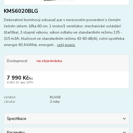
KMS6020BLG
Dekorativní komínový odsavač par v nerezovém provedení s černým
čelním sklem, šířka 60 cm, 1 motor/1 ventilátor, mechanické ovládání
(tlačítka), 3 stupně výkonu, výkon odtahu ve standardním režimu 135 -
315 m3/h, hlučnost ve standardním režimu 43-60 dB(A), roční spotřeba
energie 60,4 kWh/a, energeti...
celý popis
Dostupnost
na objednávku
7 990 Kč
/
ks
6 603 Kč
bez DPH
výrobce:
KLUGE
záruka:
2 roky
Specifikace
Parametry