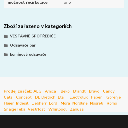
možnost recirkulace
ano
Zboží zařazeno v kategoriích
VESTAVNÉ SPOTŘEBIČE
Odsavače par
komínové odsavače
Prodej značek: A
EG
A
mica
B
eko
B
randt
B
ravo
C
andy
C
ata
C
oncept
D
E Dietrich
E
ta
E
lectrolux
F
aber
G
orenje
H
aier
I
ndesit
Liebherr
L
ord
M
ora
N
ordline
N
osreti
R
omo
S
naige
Teka
V
estrfost
W
hirlpool
Z
anussi