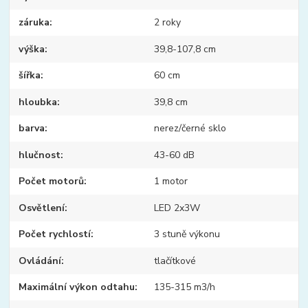
záruka
2 roky
výška
39,8-107,8 cm
šířka
60 cm
hloubka
39,8 cm
barva
nerez/černé sklo
hlučnost
43-60 dB
Počet motorů
1 motor
Osvětlení
LED 2x3W
Počet rychlostí
3 stuně výkonu
Ovládání
tlačítkové
Maximální výkon odtahu
135-315 m3/h