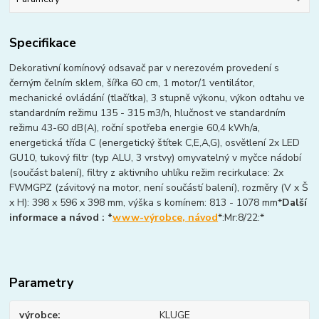
Specifikace
Dekorativní komínový odsavač par v nerezovém provedení s
černým čelním sklem, šířka 60 cm, 1 motor/1 ventilátor,
mechanické ovládání (tlačítka), 3 stupně výkonu, výkon odtahu ve
standardním režimu 135 - 315 m3/h, hlučnost ve standardním
režimu 43-60 dB(A), roční spotřeba energie 60,4 kWh/a,
energetická třída C (energetický štítek C,E,A,G), osvětlení 2x LED
GU10, tukový filtr (typ ALU, 3 vrstvy) omyvatelný v myčce nádobí
(součást balení), filtry z aktivního uhlíku režim recirkulace: 2x
FWMGPZ (závitový na motor, není součástí balení), rozměry (V x Š
x H): 398 x 596 x 398 mm, výška s komínem: 813 - 1078 mm*
Další
informace a návod : *
www-výrobce, návod
*:Mr:8/22:*
Parametry
výrobce
KLUGE