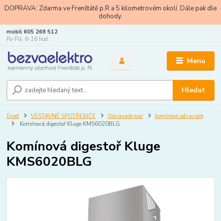
DOPRAVA: Zdarma ve Frenštátě p.R a 5 kilometrovém okolí. Dále pak dle
dohody.
mobil 605 268 512
Po-Pá, 8-16 hod.
Menu
Hledat
Úvod
VESTAVNÉ SPOTŘEBIČE
Odsavače par
komínové odsavače
Komínová digestoř Kluge KMS6020BLG
Komínová digestoř Kluge
KMS6020BLG