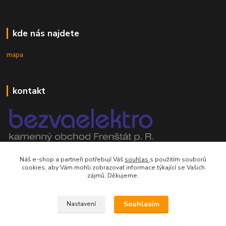
kde nás najdete
mapa
kontakt
mobil 605 268 512
Náš e-shop a partneři potřebují Váš
souhlas
s použitím souborů
Po-Pá, 8-16 hod.
cookies, aby Vám mohli zobrazovat informace týkající se Vašich
zájmů. Děkujeme.
orsontrading@seznam.cz
Souhlasím
Nastavení