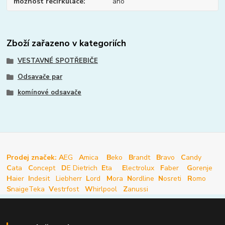
možnost recirkulace
ano
Zboží zařazeno v kategoriích
VESTAVNÉ SPOTŘEBIČE
Odsavače par
komínové odsavače
Prodej značek: A
EG
A
mica
B
eko
B
randt
B
ravo
C
andy
C
ata
C
oncept
D
E Dietrich
E
ta
E
lectrolux
F
aber
G
orenje
H
aier
I
ndesit
Liebherr
L
ord
M
ora
N
ordline
N
osreti
R
omo
S
naige
Teka
V
estrfost
W
hirlpool
Z
anussi