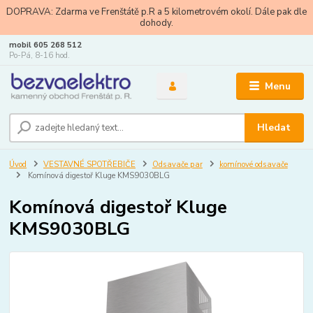
DOPRAVA: Zdarma ve Frenštátě p.R a 5 kilometrovém okolí. Dále pak dle
dohody.
mobil 605 268 512
Po-Pá, 8-16 hod.
Menu
Hledat
Úvod
VESTAVNÉ SPOTŘEBIČE
Odsavače par
komínové odsavače
Komínová digestoř Kluge KMS9030BLG
Komínová digestoř Kluge
KMS9030BLG