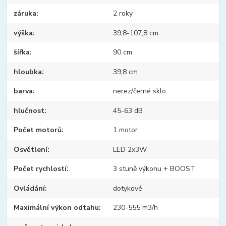
záruka
2 roky
výška
39,8-107,8 cm
šířka
90 cm
hloubka
39,8 cm
barva
nerez/černé sklo
hlučnost
45-63 dB
Počet motorů
1 motor
Osvětlení
LED 2x3W
Počet rychlostí
3 stuně výkonu + BOOST
Ovládání
dotykové
Maximální výkon odtahu
230-555 m3/h