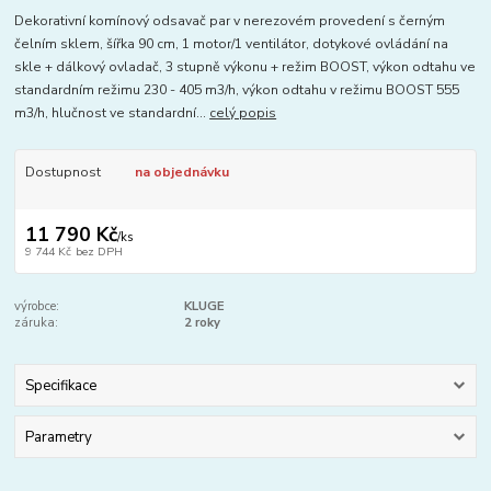
Dekorativní komínový odsavač par v nerezovém provedení s černým
čelním sklem, šířka 90 cm, 1 motor/1 ventilátor, dotykové ovládání na
skle + dálkový ovladač, 3 stupně výkonu + režim BOOST, výkon odtahu ve
standardním režimu 230 - 405 m3/h, výkon odtahu v režimu BOOST 555
m3/h, hlučnost ve standardní...
celý popis
Dostupnost
na objednávku
11 790 Kč
/
ks
9 744 Kč
bez DPH
výrobce:
KLUGE
záruka:
2 roky
Specifikace
Parametry