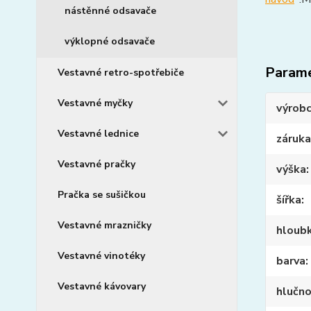
nástěnné odsavače
výklopné odsavače
Param
Vestavné retro-spotřebiče
Vestavné myčky
výrob
Vestavné lednice
záruka
Vestavné pračky
výška
Pračka se sušičkou
šířka
Vestavné mrazničky
hloub
Vestavné vinotéky
barva
Vestavné kávovary
hlučn