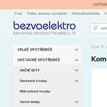
DOPRAVA
O nás
Platba, doprava, vyzvednutí
Obchodní podmínky
K
Úvod
VELKÉ SPOTŘEBIČE
Kom
VESTAVNÉ SPOTŘEBIČE
AKČNÍ SETY
Vestavné trouby
Mikrovlnné trouby
Varné desky