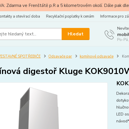
: Zdarma ve Frenštátě p.R a 5 kilometrovém okolí. Dále pak dle
ontakty a otevírací doba
Recyklační poplatky k cenám
Informace pro zá
Nevíte
Hledat
mobi
Po-Pá,
VESTAVNÉ SPOTŘEBIČE
Odsavače par
komínové odsavače
Kom
ínová digestoř Kluge KOK901
KOK
Dekorat
dotyko
hlučno
LED os
návod*