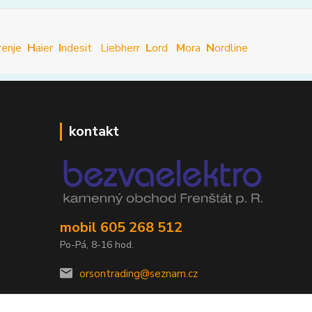
renje
H
aier
I
ndesit
Liebherr
L
ord
M
ora
N
ordline
kontakt
mobil 605 268 512
Po-Pá, 8-16 hod.
orsontrading@seznam.cz