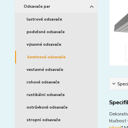
Odsavače par
lustrové odsavače
podvěsné odsavače
výsuvné odsavače
komínové odsavače
vestavné odsavače
rohové odsavače
Speci
rustikální odsavače
Specif
ostrůvkové odsavače
Dekorativ
stropní odsavače
hlučnost 
návod
*:M