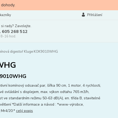
 dohody.
kazníky
Přihlášení
 si rady? Zavolejte.
l 605 268 512
 8-16 hod.
ínová digestoř Kluge KOK9010WHG
0WHG
9010WHG
ivní komínový odsavač par, šířka 90 cm, 1 motor, 4 rychlosti,
vé ovládání s displejem, max. výkon odtahu 765 m3/h,
st ve standardním režimu 50-63 dB(A), en. třída B, stavitelné
větlení *Další informace a návod : *www-výrobce,
:Mr4/20:*
celý popis