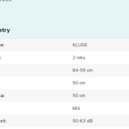
etry
ce
KLUGE
2 roky
84-99 cm
90 cm
ka
50 cm
bílá
ost
50-63 dB