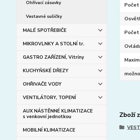
Ohřívací zásuvky
Počet
Vestavné sušičky
Osvět
MALÉ SPOTŘEBIČE
Počet 
MIKROVLNKY A STOLNÍ tr.
Ovlád
GASTRO ZAŘÍZENÍ, Vitríny
Maxim
KUCHYŇSKÉ DŘEZY
možnos
OHŘIVAČE VODY
VENTILÁTORY, TOPENÍ
AUX NÁSTĚNNÉ KLIMATIZACE
Zboží 
s venkovní jednotkou
VEST
MOBILNÍ KLIMATIZACE