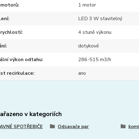
 motorů
1 motor
lení
LED 3 W stavitelný
rychlostí
4 stuně výkonu
ání
dotykové
ální výkon odtahu
286-515 m3/h
t recirkulace
ano
zařazeno v kategoriích
AVNÉ SPOTŘEBIČE
Odsavače par
komí