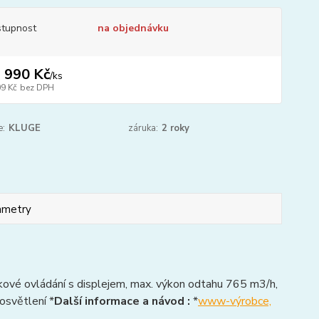
tupnost
na objednávku
 990 Kč
/
ks
09 Kč
bez DPH
e:
KLUGE
záruka:
2 roky
ametry
ykové ovládání s displejem, max. výkon odtahu 765 m3/h,
osvětlení *
Další informace a návod :
*
www-výrobce,