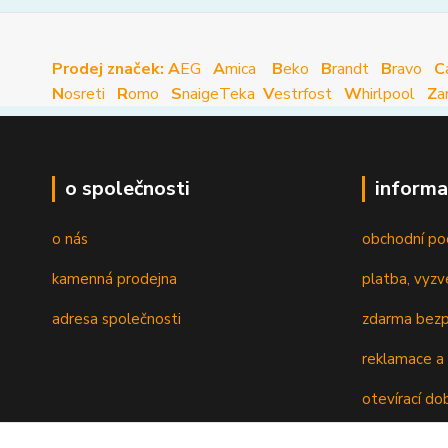
Prodej značek: A
EG
A
mica
B
eko
B
randt
B
ravo
C
N
osreti
R
omo
S
naige
Teka
V
estrfost
W
hirlpool
Z
a
o společnosti
informa
o nás
obchodní po
kamenná prodejna
platba, vyzv
adresa společnosti
zdarma bezp
reklamace a 
otevírací do
recyklační p