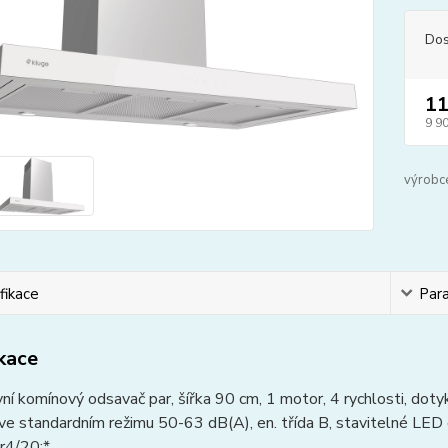
Dos
11
9 9
výrobc
fikace
Par
ikace
ní komínový odsavač par, šířka 90 cm, 1 motor, 4 rychlosti, dot
ve standardním režimu 50-63 dB(A), en. třída B, stavitelné LED 
r4/20:*