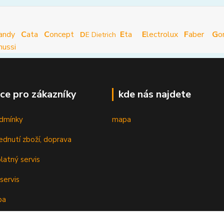
andy
C
ata
C
oncept
E
ta
E
lectrolux
F
aber
G
o
D
E Dietrich
nussi
ce pro zákazníky
kde nás najdete
dmínky
mapa
ednutí zboží, doprava
latný servis
servis
ba
oplatky k cenám