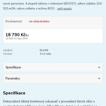
nové generace, 4 stupně výkonu + intenzivní (BOOST), výkon odtahu 210-
515 m3/h, výkon odtahu v režimu BOO...
celý popis
Dostupnost
na objednávku
18 790 Kč
/
ks
15 529 Kč
bez DPH
výrobce:
KLUGE
záruka:
2+2 roky
Specifikace
Parametry
Specifikace
Dekorativní šikmý komínový odsavač v provedení černé sklo s