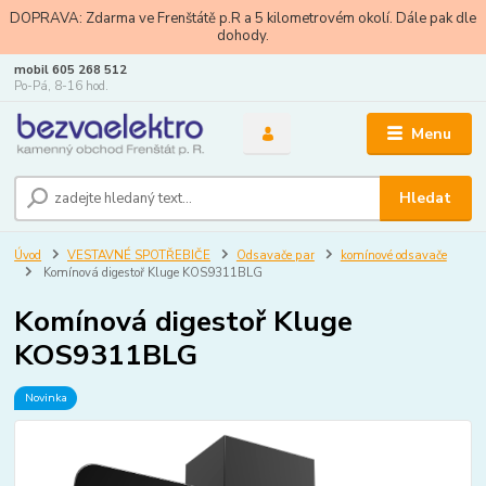
DOPRAVA: Zdarma ve Frenštátě p.R a 5 kilometrovém okolí. Dále pak dle
dohody.
mobil 605 268 512
Po-Pá, 8-16 hod.
Menu
Hledat
Úvod
VESTAVNÉ SPOTŘEBIČE
Odsavače par
komínové odsavače
Komínová digestoř Kluge KOS9311BLG
Komínová digestoř Kluge
KOS9311BLG
Novinka