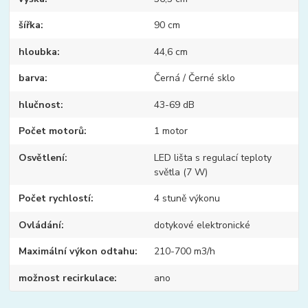
šířka
90 cm
hloubka
44,6 cm
barva
Černá / Černé sklo
hlučnost
43-69 dB
Počet motorů
1 motor
Osvětlení
LED lišta s regulací teploty
světla (7 W)
Počet rychlostí
4 stuně výkonu
Ovládání
dotykové elektronické
Maximální výkon odtahu
210-700 m3/h
možnost recirkulace
ano