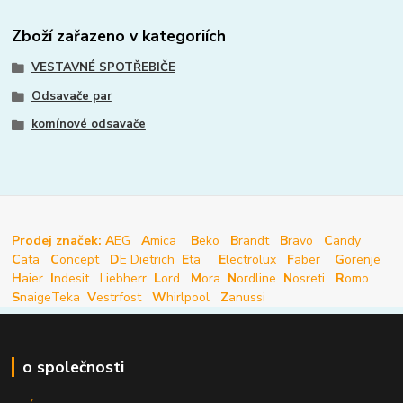
Zboží zařazeno v kategoriích
VESTAVNÉ SPOTŘEBIČE
Odsavače par
komínové odsavače
Prodej značek: A
EG
A
mica
B
eko
B
randt
B
ravo
C
andy
C
ata
C
oncept
D
E Dietrich
E
ta
E
lectrolux
F
aber
G
orenje
H
aier
I
ndesit
Liebherr
L
ord
M
ora
N
ordline
N
osreti
R
omo
S
naige
Teka
V
estrfost
W
hirlpool
Z
anussi
o společnosti