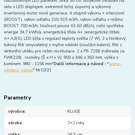
nastavitelným LED panelem, šířka 90 cm, dotykové ovládání na
skle s LED displejem, extrémně tichý, úsporný a výkonný
invertorový motor nové generace, 4 stupně výkonu + intenzivní
(BOOST), výkon odtahu 210-515 m3/h, výkon odtahu v režimu
BOOST 700 m3/h, hlučnost pouze 43-63 dB(A), roční spotřeba
energie 34,7 kWh/a, energetická třída A+ (energetický štítek
A+,A,B,E), LED lišta s regulací teploty světla (7 W), 2 x hliníkový
tukový filtr omyvatelný v myčce nádobí (součást balení), filtr z
aktivního uhlíku pro režim recirkulace: 2 x FR-7258 (náhrada za
FWK228) , rozměry (Š x H x V): 900 x 446 x 363 mm, výška s
komínem: 980 - 1156 mm*
Další informace a návod :
*
www-
výrobce, návod
* Mr10/21
Parametry
výrobce
KLUGE
záruka
2+2 roky
výška
36,3 cm