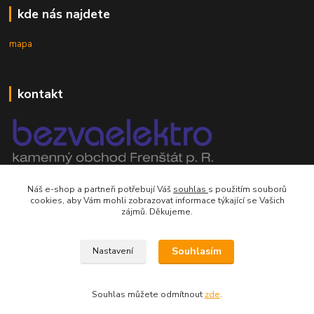
kde nás najdete
mapa
kontakt
mobil 605 268 512
Náš e-shop a partneři potřebují Váš
souhlas
s použitím souborů
Po-Pá, 8-16 hod.
cookies, aby Vám mohli zobrazovat informace týkající se Vašich
zájmů. Děkujeme.
orsontrading@seznam.cz
Souhlasím
Nastavení
Souhlas můžete odmítnout
zde
.
Vytvořeno na
Eshop-rychle.cz