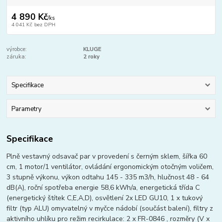
4 890 Kč
/
ks
4 041 Kč
bez DPH
výrobce:
KLUGE
záruka:
2 roky
Specifikace
Parametry
Specifikace
Plně vestavný odsavač par v provedení s černým sklem, šířka 60
cm, 1 motor/1 ventilátor, ovládání ergonomickým otočným voličem,
3 stupně výkonu, výkon odtahu 145 - 335 m3/h, hlučnost 48 - 64
dB(A), roční spotřeba energie 58,6 kWh/a, energetická třída C
(energetický štítek C,E,A,D), osvětlení 2x LED GU10, 1 x tukový
filtr (typ ALU) omyvatelný v myčce nádobí (součást balení), filtry z
aktivního uhlíku pro režim recirkulace: 2 x FR-0846 , rozměry (V x