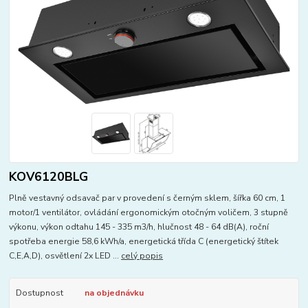
KOV6120BLG
Plně vestavný odsavač par v provedení s černým sklem, šířka 60 cm, 1
motor/1 ventilátor, ovládání ergonomickým otočným voličem, 3 stupně
výkonu, výkon odtahu 145 - 335 m3/h, hlučnost 48 - 64 dB(A), roční
spotřeba energie 58,6 kWh/a, energetická třída C (energetický štítek
C,E,A,D), osvětlení 2x LED ...
celý popis
Dostupnost
na objednávku