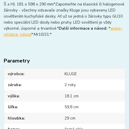
Š x H): 181 x 598 x 290 mm*Zapomeňte na klasické či halogenové
žárovky - všechny odsavače značky Kluge jsou vybaveny LED
osvětlením kuchyňské desky. Ať už se jedná o žárovky typu GU10
nebo speciální LED diody nebo pruhy, LED osvětlení je vždy
výkonné, úsporné a trvanlivé.*
Další informace a návod:
*
www-
výrobce, návod
*:Mr10/21:*
Parametry
výrobce
KLUGE
záruka
2 roky
výška
18,1 cm
šířka
59,8 cm
hloubka
29 cm