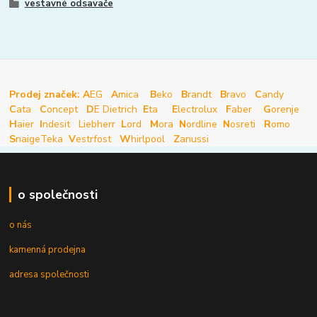
vestavné odsavače
Prodej značek: A
EG
A
mica
B
eko
B
randt
B
ravo
C
andy
C
ata
C
oncept
D
E Dietrich
E
ta
E
lectrolux
F
aber
G
orenje
H
aier
I
ndesit
Liebherr
L
ord
M
ora
N
ordline
N
osreti
R
omo
S
naige
Teka
V
estrfost
W
hirlpool
Z
anussi
o společnosti
o nás
kamenná prodejna
adresa společnosti