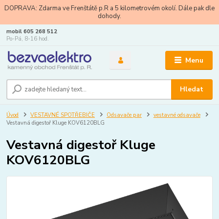
DOPRAVA: Zdarma ve Frenštátě p.R a 5 kilometrovém okolí. Dále pak dle
dohody.
mobil 605 268 512
Po-Pá, 8-16 hod.
Menu
Hledat
Úvod
VESTAVNÉ SPOTŘEBIČE
Odsavače par
vestavné odsavače
Vestavná digestoř Kluge KOV6120BLG
Vestavná digestoř Kluge
KOV6120BLG