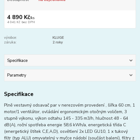
4 890 Kč
/
ks
4 041 Kč
bez DPH
výrobce:
KLUGE
záruka:
2 roky
Specifikace
Parametry
Specifikace
Plně vestavný odsavač par v nerezovém provedení , šířka 60 cm, 1
motor/1 ventilátor, ovládání ergonomickým otočným voličem, 3
stupně výkonu, výkon odtahu 145 - 335 m3/h, hlučnost 48 - 64
dB(A), roční spotřeba energie 58,6 kWh/a, energetická třída C
(energetický štítek C,E,A,D), osvětlení 2x LED GU10, 1 x tukový
filtr (typ ALU) omyvatelný v myčce nádobí (součást balení), filtry z