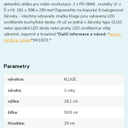
aktivního uhlíku pro režim recirkulace: 2 x FR-0846 , rozměry (V x
Š x H): 181 x 598 x 290 mm*Zapomeňte na klasické či halogenové
žárovky - všechny odsavače značky Kluge jsou vybaveny LED
osvětlením kuchyňské desky. Ať už se jedná o žárovky typu GU10
nebo speciální LED diody nebo pruhy, LED osvětlení je vždy
výkonné, úsporné a trvanlivé.*
Další informace a návod:
*
www-
výrobce, návod
*:Mr10/21:*
Parametry
výrobce
KLUGE
záruka
2 roky
výška
18,1 cm
šířka
59,8 cm
hloubka
29 cm