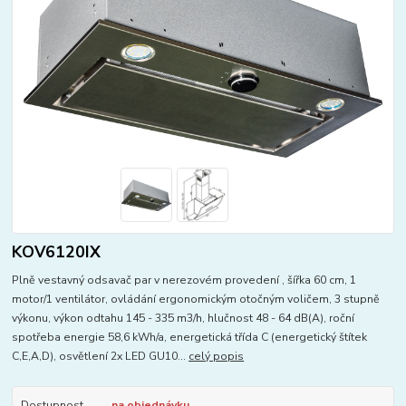
KOV6120IX
Plně vestavný odsavač par v nerezovém provedení , šířka 60 cm, 1
motor/1 ventilátor, ovládání ergonomickým otočným voličem, 3 stupně
výkonu, výkon odtahu 145 - 335 m3/h, hlučnost 48 - 64 dB(A), roční
spotřeba energie 58,6 kWh/a, energetická třída C (energetický štítek
C,E,A,D), osvětlení 2x LED GU10...
celý popis
Dostupnost
na objednávku