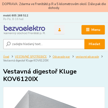
DOPRAVA: Zdarma ve Frenštátě p.R a 5 kilometrovém okolí. Dále pak dle
dohody.
mobil 605 268 512
Po-Pá, 8-16 hod.
Menu
Hledat
Úvod
VESTAVNÉ SPOTŘEBIČE
Odsavače par
vestavné odsavače
Vestavná digestoř Kluge KOV6120IX
Vestavná digestoř Kluge
KOV6120IX