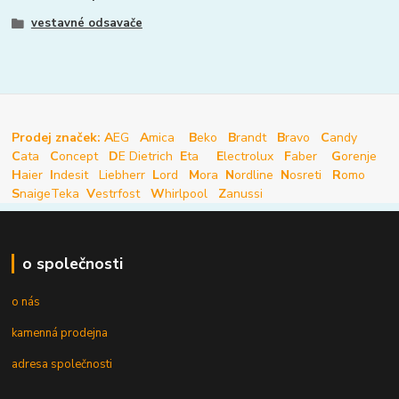
vestavné odsavače
Prodej značek: A
EG
A
mica
B
eko
B
randt
B
ravo
C
andy
C
ata
C
oncept
D
E Dietrich
E
ta
E
lectrolux
F
aber
G
orenje
H
aier
I
ndesit
Liebherr
L
ord
M
ora
N
ordline
N
osreti
R
omo
S
naige
Teka
V
estrfost
W
hirlpool
Z
anussi
o společnosti
o nás
kamenná prodejna
adresa společnosti