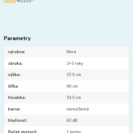
návod
*M11/23:*
Parametry
výrobce
Mora
záruka
2+3 roky
výška
37,5 cm
šířka
90 cm
hloubka
33,5 cm
barva
nerez/černá
hlučnost
63 dB
Počet motorů
1 motor