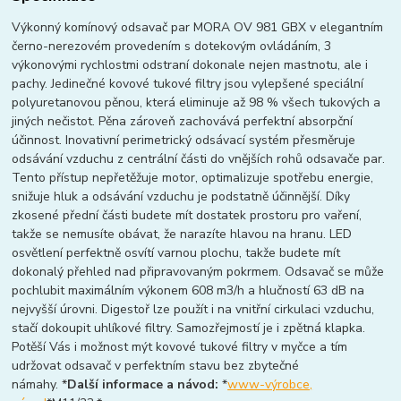
Výkonný komínový odsavač par MORA OV 981 GBX v elegantním
černo-nerezovém provedením s dotekovým ovládáním, 3
výkonovými rychlostmi odstraní dokonale nejen mastnotu, ale i
pachy. Jedinečné kovové tukové filtry jsou vylepšené speciální
polyuretanovou pěnou, která eliminuje až 98 % všech tukových a
jiných nečistot. Pěna zároveň zachovává perfektní absorpční
účinnost. Inovativní perimetrický odsávací systém přesměruje
odsávání vzduchu z centrální části do vnějších rohů odsavače par.
Tento přístup nepřetěžuje motor, optimalizuje spotřebu energie,
snižuje hluk a odsávání vzduchu je podstatně účinnější. Díky
zkosené přední části budete mít dostatek prostoru pro vaření,
takže se nemusíte obávat, že narazíte hlavou na hranu. LED
osvětlení perfektně osvítí varnou plochu, takže budete mít
dokonalý přehled nad připravovaným pokrmem. Odsavač se může
pochlubit maximálním výkonem 608 m3/h a hlučností 63 dB na
nejvyšší úrovni. Digestoř lze použít i na vnitřní cirkulaci vzduchu,
stačí dokoupit uhlíkové filtry. Samozřejmostí je i zpětná klapka.
Potěší Vás i možnost mýt kovové tukové filtry v myčce a tím
udržovat odsavač v perfektním stavu bez zbytečné
námahy. *
Další informace a návod:
*
www-výrobce,