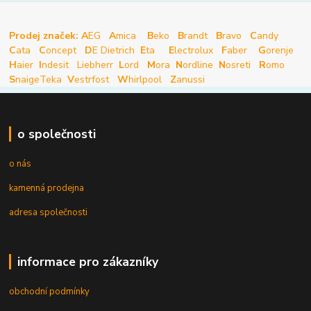
Prodej značek: A
EG
A
mica
B
eko
B
randt
B
ravo
C
andy
C
ata
C
oncept
D
E Dietrich
E
ta
E
lectrolux
F
aber
G
orenje
H
aier
I
ndesit
Liebherr
L
ord
M
ora
N
ordline
N
osreti
R
omo
S
naige
Teka
V
estrfost
W
hirlpool
Z
anussi
o společnosti
o nás
kamenná prodejna
adresa společnosti
informace pro zákazníky
obchodní podmínky