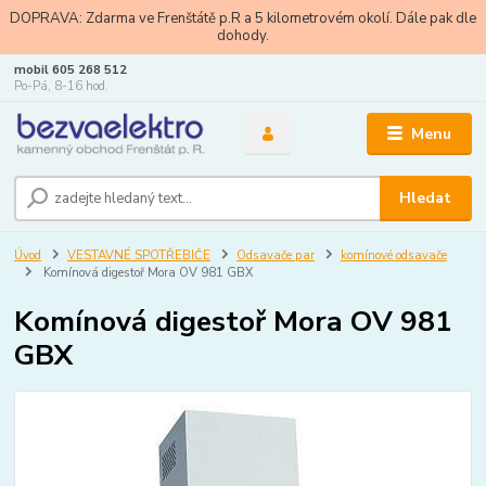
DOPRAVA: Zdarma ve Frenštátě p.R a 5 kilometrovém okolí. Dále pak dle
dohody.
mobil 605 268 512
Po-Pá, 8-16 hod.
Menu
Hledat
Úvod
VESTAVNÉ SPOTŘEBIČE
Odsavače par
komínové odsavače
Komínová digestoř Mora OV 981 GBX
Komínová digestoř Mora OV 981
GBX