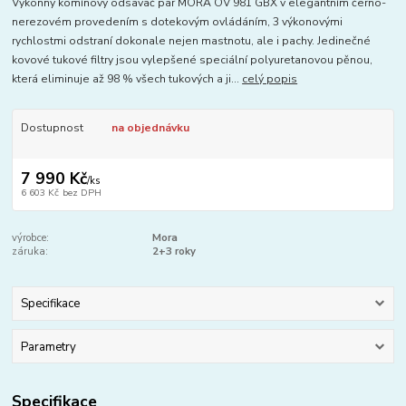
Výkonný komínový odsavač par MORA OV 981 GBX v elegantním černo-
nerezovém provedením s dotekovým ovládáním, 3 výkonovými
rychlostmi odstraní dokonale nejen mastnotu, ale i pachy. Jedinečné
kovové tukové filtry jsou vylepšené speciální polyuretanovou pěnou,
která eliminuje až 98 % všech tukových a ji...
celý popis
Dostupnost
na objednávku
7 990 Kč
/
ks
6 603 Kč
bez DPH
výrobce:
Mora
záruka:
2+3 roky
Specifikace
Parametry
Specifikace