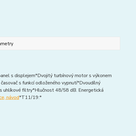
ametry
anel s displejem*Dvojitý turbínový motor s výkonem
 časovač s funkcí odloženého vypnutí*Dvoudílný
s uhlíkové filtry*Hlučnost 48/58 dB. Energetická
e, návod
*T11/19:*