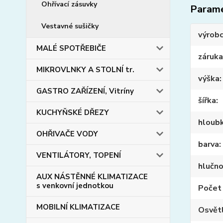
Ohřívací zásuvky
Param
Vestavné sušičky
výrob
MALÉ SPOTŘEBIČE
záruka
MIKROVLNKY A STOLNÍ tr.
výška
GASTRO ZAŘÍZENÍ, Vitríny
šířka
KUCHYŇSKÉ DŘEZY
hloub
OHŘIVAČE VODY
barva
VENTILÁTORY, TOPENÍ
hlučn
AUX NÁSTĚNNÉ KLIMATIZACE
s venkovní jednotkou
Počet
MOBILNÍ KLIMATIZACE
Osvět