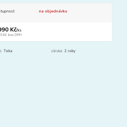
tupnost
na objednávku
990 Kč
/
ks
30 Kč
bez DPH
e:
Teka
záruka:
2 roky