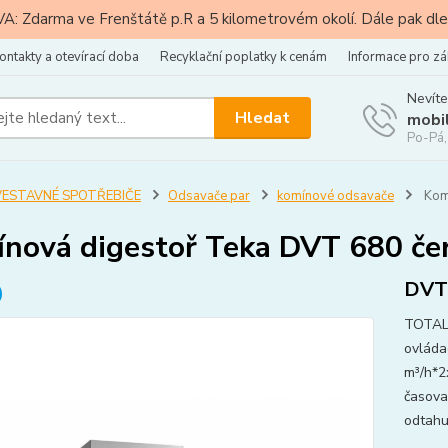
: Zdarma ve Frenštátě p.R a 5 kilometrovém okolí. Dále pak dle
ontakty a otevírací doba
Recyklační poplatky k cenám
Informace pro zá
Nevíte
Hledat
mobi
Po-Pá,
VESTAVNÉ SPOTŘEBIČE
Odsavače par
komínové odsavače
Komí
nová digestoř Teka DVT 680 če
DVT
TOTAL*
ovláda
m³/h*2
časova
odtahu