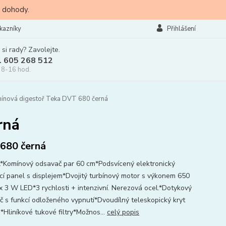
 dohody.
kazníky
Přihlášení
 si rady? Zavolejte.
l 605 268 512
 8-16 hod.
nová digestoř Teka DVT 680 černá
rná
680 černá
Komínový odsavač par 60 cm*Podsvícený elektronický
cí panel s displejem*Dvojitý turbínový motor s výkonem 650
x 3 W LED*3 rychlosti + intenzivní. Nerezová ocel.*Dotykový
č s funkcí odloženého vypnutí*Dvoudílný teleskopický kryt
*Hliníkové tukové filtry*Možnos...
celý popis