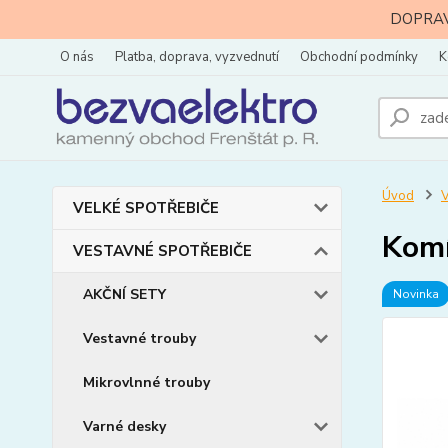
DOPRAVA
O nás
Platba, doprava, vyzvednutí
Obchodní podmínky
K
Úvod
VELKÉ SPOTŘEBIČE
Komí
VESTAVNÉ SPOTŘEBIČE
AKČNÍ SETY
Novinka
Vestavné trouby
Mikrovlnné trouby
Varné desky