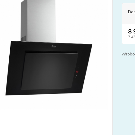
Dos
8 
7 4
výrobc