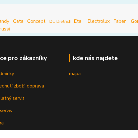
andy
C
ata
C
oncept
E
ta
E
lectrolux
F
aber
G
o
D
E Dietrich
nussi
ce pro zákazníky
kde nás najdete
dmínky
mapa
ednutí zboží, doprava
latný servis
servis
ba
oplatky k cenám