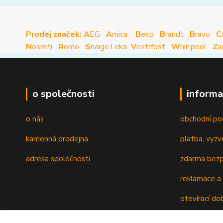
Prodej značek: A
EG
A
mica
B
eko
B
randt
B
ravo
C
N
osreti
R
omo
S
naige
Teka
V
estrfost
W
hirlpool
Z
a
o společnosti
informa
o nás
obchodní po
kamenná prodejna
platba, vyzv
adresa společnosti
zdarma bezp
reklamace a 
otevírací do
recyklační p