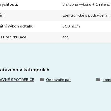
rychlostí
3 stupně výkonu + 1 intenzi
ání
Elektronické s podsvícením
ální výkon odtahu
650 m3/h
t recirkulace
ano
zařazeno v kategoriích
AVNÉ SPOTŘEBIČE
Odsavače par
komí