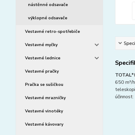
nástěnné odsavače
výklopné odsavače
Vestavné retro-spotřebiče
Speci
Vestavné myčky
Vestavné lednice
Specif
Vestavné pračky
TOTAL*
650 m³/h
Pračka se sušičkou
teleskopi
účinnost
Vestavné mrazničky
Vestavné vinotéky
Vestavné kávovary