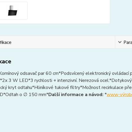
fikace
Par
ikace
Komínový odsavač par 60 cm*Podsvícený elektronický ovládací p
*2x 3 W LED*3 rychlosti + intenzivní. Nerezová ocel.*Dotykový
cký kryt odtahu*Hliníkové tukové filtry*Možnost recirkulace pře
: D*Odtah o ∅ 150 mm*
Další informace a návod:
*
www-výrobc