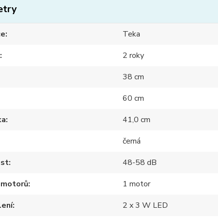
etry
ce
Teka
2 roky
38 cm
60 cm
ka
41,0 cm
černá
ost
48-58 dB
 motorů
1 motor
lení
2 x 3 W LED