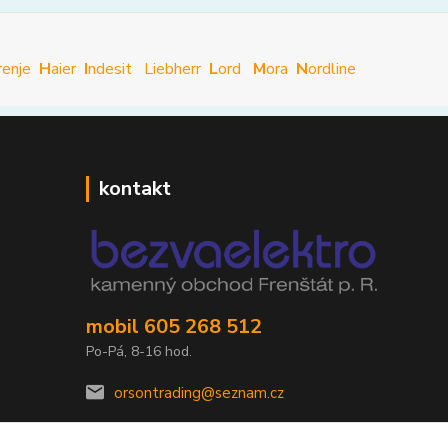
renje
H
aier
I
ndesit
Liebherr
L
ord
M
ora
N
ordline
kontakt
mobil 605 268 512
Po-Pá, 8-16 hod.
orsontrading@seznam.cz