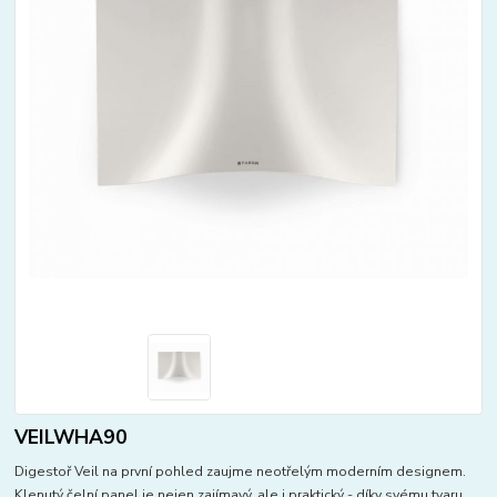
VEILWHA90
Digestoř Veil na první pohled zaujme neotřelým moderním designem.
Klenutý čelní panel je nejen zajímavý, ale i praktický - díky svému tvaru