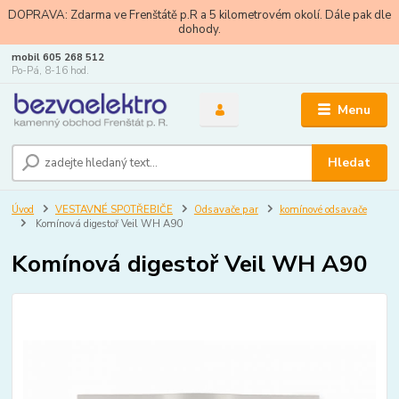
DOPRAVA: Zdarma ve Frenštátě p.R a 5 kilometrovém okolí. Dále pak dle
dohody.
mobil 605 268 512
Po-Pá, 8-16 hod.
Menu
Hledat
Úvod
VESTAVNÉ SPOTŘEBIČE
Odsavače par
komínové odsavače
Komínová digestoř Veil WH A90
Komínová digestoř Veil WH A90