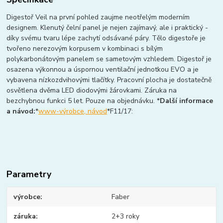
Digestoř Veil na první pohled zaujme neotřelým moderním
designem. Klenutý čelní panel je nejen zajímavý, ale i praktický -
díky svému tvaru lépe zachytí odsávané páry. Tělo digestoře je
tvořeno nerezovým korpusem v kombinaci s bílým
polykarbonátovým panelem se sametovým vzhledem. Digestoř je
osazena výkonnou a úspornou ventilační jednotkou EVO a je
vybavena nízkozdvihovými tlačítky. Pracovní plocha je dostatečně
osvětlena dvěma LED diodovými žárovkami. Záruka na
bezchybnou funkci 5 let. Pouze na objednávku. *
Další informace
a návod:
*
www-výrobce, návod
*F11/17:
Parametry
výrobce
Faber
záruka
2+3 roky