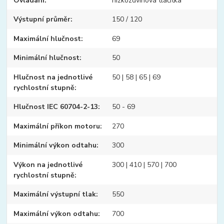
Ovládání
nízkozdvihová tlačítka
Výstupní průměr
150 / 120
Maximální hlučnost
69
Minimální hlučnost
50
Hlučnost na jednotlivé
50 | 58 | 65 | 69
rychlostní stupně
Hlučnost IEC 60704-2-13
50 - 69
Maximální příkon motoru
270
Minimální výkon odtahu
300
Výkon na jednotlivé
300 | 410 | 570 | 700
rychlostní stupně
Maximální výstupní tlak
550
Maximální výkon odtahu
700