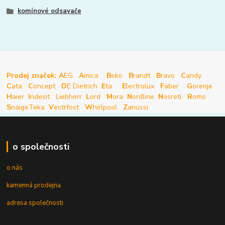
komínové odsavače
Prodej značek: A
EG
A
mica
B
eko
B
randt
B
ravo
C
andy
C
ata
C
oncept
D
E Dietrich
E
ta
E
lectrolux
F
aber
G
orenje
H
aier
I
ndesit
Liebherr
L
ord
M
ora
N
ordline
N
osreti
R
omo
S
naige
Teka
V
estrfost
W
hirlpool
Z
anussi
o společnosti
o nás
kamenná prodejna
adresa společnosti