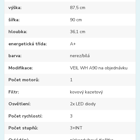
výška
87,5 cm
šířka
90 cm
hloubka
36,1 cm
energetická třída
A+
barva
nerez/bílá
Modifikace
VEIL WH A90 na objednávku
Počet motorů
1
Filtr
kovový kazetový
Osvětlení
2x LED diody
Počet rychlostí
3
Počet stupňů
3+INT