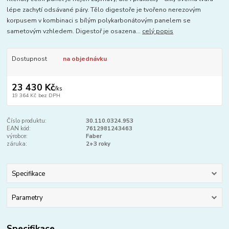
lépe zachytí odsávané páry. Tělo digestoře je tvořeno nerezovým
korpusem v kombinaci s bílým polykarbonátovým panelem se
sametovým vzhledem. Digestoř je osazena...
celý popis
Dostupnost
na objednávku
23 430 Kč
/
ks
19 364 Kč
bez DPH
Číslo produktu:
30.110.0324.953
EAN kód:
7612981243463
výrobce:
Faber
záruka:
2+3 roky
Specifikace
Parametry
Specifikace