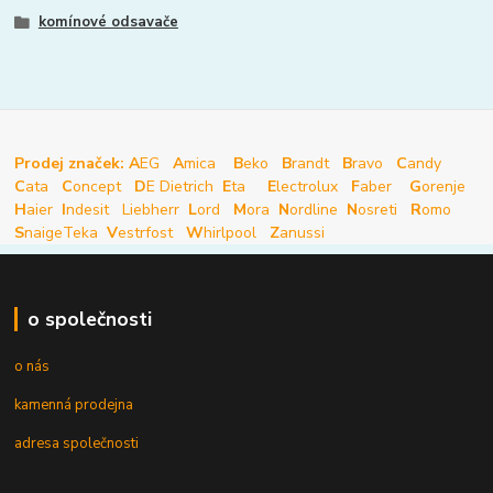
komínové odsavače
Prodej značek: A
EG
A
mica
B
eko
B
randt
B
ravo
C
andy
C
ata
C
oncept
D
E Dietrich
E
ta
E
lectrolux
F
aber
G
orenje
H
aier
I
ndesit
Liebherr
L
ord
M
ora
N
ordline
N
osreti
R
omo
S
naige
Teka
V
estrfost
W
hirlpool
Z
anussi
o společnosti
o nás
kamenná prodejna
adresa společnosti