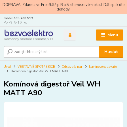
DOPRAVA: Zdarma ve Frenštátě p.R a 5 kilometrovém okolí. Dále pak dle
dohody.
mobil 605 268 512
Po-Pá, 8-16 hod.
Menu
Hledat
Úvod
VESTAVNÉ SPOTŘEBIČE
Odsavače par
komínové odsavače
Komínová digestoř Veil WH MATT A90
Komínová digestoř Veil WH
MATT A90