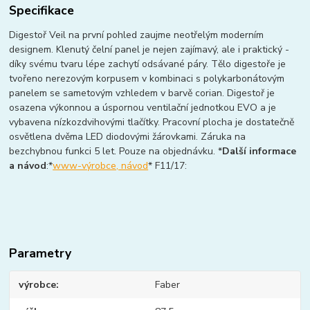
Specifikace
Digestoř Veil na první pohled zaujme neotřelým moderním
designem. Klenutý čelní panel je nejen zajímavý, ale i praktický -
díky svému tvaru lépe zachytí odsávané páry. Tělo digestoře je
tvořeno nerezovým korpusem v kombinaci s polykarbonátovým
panelem se sametovým vzhledem v barvě corian. Digestoř je
osazena výkonnou a úspornou ventilační jednotkou EVO a je
vybavena nízkozdvihovými tlačítky. Pracovní plocha je dostatečně
osvětlena dvěma LED diodovými žárovkami. Záruka na
bezchybnou funkci 5 let. Pouze na objednávku. *
Další informace
a návod
:*
www-výrobce, návod
* F11/17:
Parametry
výrobce
Faber