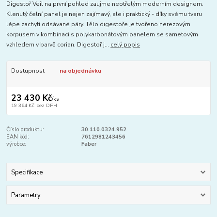
Digestoř Veil na první pohled zaujme neotřelým moderním designem.
Klenutý čelní panel je nejen zajímavý, ale i praktický - díky svému tvaru
lépe zachytí odsávané páry. Tělo digestoře je tvořeno nerezovým
korpusem v kombinaci s polykarbonátovým panelem se sametovým
vzhledem v barvě corian. Digestoř j...
celý popis
Dostupnost
na objednávku
23 430 Kč
/
ks
19 364 Kč
bez DPH
Číslo produktu:
30.110.0324.952
EAN kód:
7612981243456
výrobce:
Faber
Specifikace
Parametry