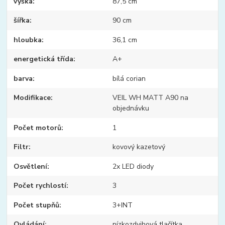
výška
87,5 cm
šířka
90 cm
hloubka
36,1 cm
energetická třída
A+
barva
bílá corian
Modifikace
VEIL WH MATT A90 na
objednávku
Počet motorů
1
Filtr
kovový kazetový
Osvětlení
2x LED diody
Počet rychlostí
3
Počet stupňů
3+INT
Ovládání
nízkozdvihová tlačítka