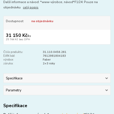
Další informace a návod: *www-výrobce, návod*F1/24: Pouze na
objednávku
celý popis
Dostupnost
na objednávku
31 150 Kč
/
ks
25 744 Kč
bez DPH
Číslo produktu:
31.110.0456.261
EAN kód:
7612981804183
výrobce:
Faber
záruka:
2+3 roky
Specifikace
Parametry
Specifikace