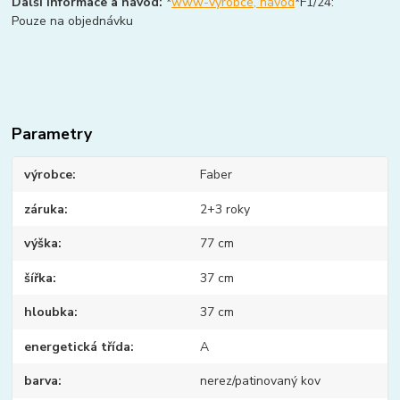
Další informace a návod:
*
www-výrobce, návod
*F1/24:
Pouze na objednávku
Parametry
výrobce
Faber
záruka
2+3 roky
výška
77 cm
šířka
37 cm
hloubka
37 cm
energetická třída
A
barva
nerez/patinovaný kov