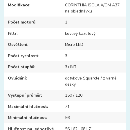
Modifikace
CORINTHIA ISOLA X/OM A37
na objednávku
Počet motorů
1
Filtr
kovový kazetový
Osvětlení
Micro LED
Počet rychlostí
3
Počet stupňů
3+INT
Ovládání
dotykové Squarcle / z varné
desky
Výstupní průměr
150 / 120
Maximální hlučnost
71
Minimální hlučnost
56
Hlučnost na jednotlivé
56 | 62 | 68 | 71