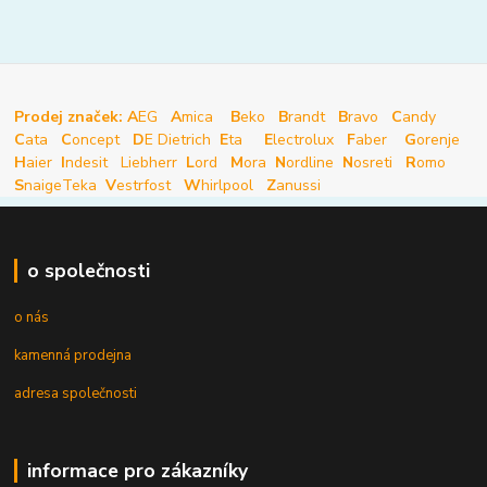
Prodej značek: A
EG
A
mica
B
eko
B
randt
B
ravo
C
andy
C
ata
C
oncept
D
E Dietrich
E
ta
E
lectrolux
F
aber
G
orenje
H
aier
I
ndesit
Liebherr
L
ord
M
ora
N
ordline
N
osreti
R
omo
S
naige
Teka
V
estrfost
W
hirlpool
Z
anussi
o společnosti
o nás
kamenná prodejna
adresa společnosti
informace pro zákazníky