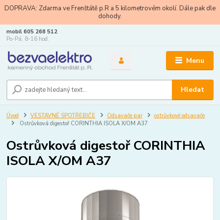
DOPRAVA: Zdarma ve Frenštátě p.R a 5 kilometrovém okolí. Dále pak dle
dohody.
mobil 605 268 512
Po-Pá, 8-16 hod.
Menu
Hledat
Úvod
VESTAVNÉ SPOTŘEBIČE
Odsavače par
ostrůvkové odsavače
Ostrůvková digestoř CORINTHIA ISOLA X/OM A37
Ostrůvková digestoř CORINTHIA
ISOLA X/OM A37