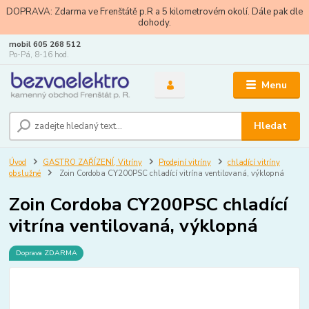
DOPRAVA: Zdarma ve Frenštátě p.R a 5 kilometrovém okolí. Dále pak dle
dohody.
mobil 605 268 512
Po-Pá, 8-16 hod.
Menu
Hledat
Úvod
GASTRO ZAŘÍZENÍ, Vitríny
Prodejní vitríny
chladící vitríny
obslužné
Zoin Cordoba CY200PSC chladící vitrína ventilovaná, výklopná
Zoin Cordoba CY200PSC chladící
vitrína ventilovaná, výklopná
Doprava ZDARMA