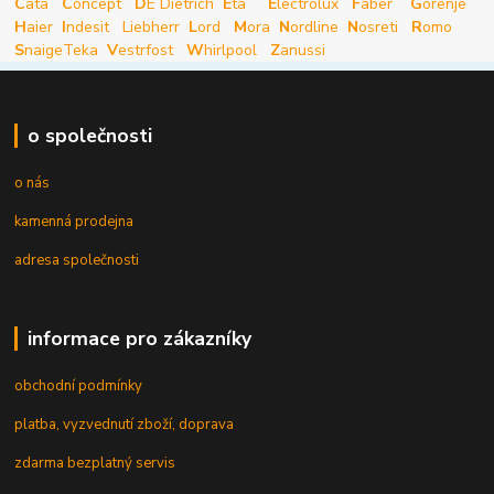
C
ata
C
oncept
D
E Dietrich
E
ta
E
lectrolux
F
aber
G
orenje
H
aier
I
ndesit
Liebherr
L
ord
M
ora
N
ordline
N
osreti
R
omo
S
naige
Teka
V
estrfost
W
hirlpool
Z
anussi
o společnosti
o nás
kamenná prodejna
adresa společnosti
informace pro zákazníky
obchodní podmínky
platba, vyzvednutí zboží, doprava
zdarma bezplatný servis