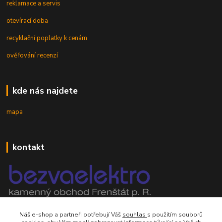
reklamace a servis
otevírací doba
recyklační poplatky k cenám
ověřování recenzí
kde nás najdete
mapa
kontakt
mobil 605 268 512
Náš e-shop a partneři potřebují Váš
souhlas
s použitím souborů
Po-Pá, 8-16 hod.