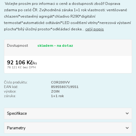
Volejte prosím pro informaci o ceně a dostupnosti zboží! Doprava
zdarma po celé ČR. Zvýhodněná záruka 1+1 rok vlastnosti: ventilované
chlazení*vestavěný agregát*chladivo R290*digitální
termostat*automatické odtávání*LED osvětlení vitríny*nerezová výstavní
plocha*bílý úložný prostor*odkládací deska...
celý popis
Dostupnost
skladem - na dotaz
92 106 Kč
/
ks
76 121 Kč
bez DPH
Číslo produktu:
COR200VV
EAN kód:
8595560719551
výrobce:
ZOIN
záruka:
1+1 rok
Specifikace
Parametry