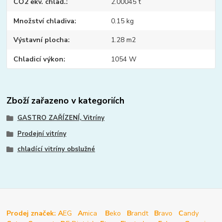
CO2 ekv. chlad.
2.00045 t
Množství chladiva
0.15 kg
Výstavní plocha
1.28 m2
Chladicí výkon
1054 W
Zboží zařazeno v kategoriích
GASTRO ZAŘÍZENÍ, Vitríny
Prodejní vitríny
chladící vitríny obslužné
Prodej značek: A
EG
A
mica
B
eko
B
randt
B
ravo
C
andy