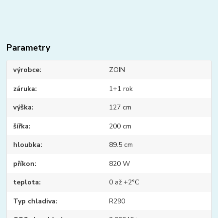
Parametry
výrobce
ZOIN
záruka
1+1 rok
výška
127 cm
šířka
200 cm
hloubka
89.5 cm
příkon
820 W
teplota
0 až +2°C
Typ chladiva
R290