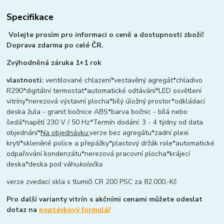
Specifikace
Volejte prosím pro informaci o ceně a dostupnosti zboží!
Doprava zdarma po celé ČR.
Zvýhodněná záruka 1+1 rok
vlastnosti:
ventilované chlazení*vestavěný agregát*chladivo
R290*digitální termostat*automatické odtávání*LED osvětlení
vitríny*nerezová výstavní plocha*bílý úložný prostor*odkládací
deska žula - granit bočnice ABS*barva bočnic - bílá nebo
šedá*napětí 230 V / 50 Hz*Termín dodání: 3 - 4 týdny od data
objednání*
Na objednávku:
verze bez agregátu*zadní plexi
krytí*skleněné police a přepážky*plastový držák role*automatické
odpařování kondenzátu*nerezová pracovní plocha*krájecí
deska*deska pod váhu
kolečka
verze zvedací skla s tlumiči CR 200 PSC za 82.000,-Kč
Pro další varianty vitrín s akčními cenami můžete odeslat
dotaz na
poptávkový formulář