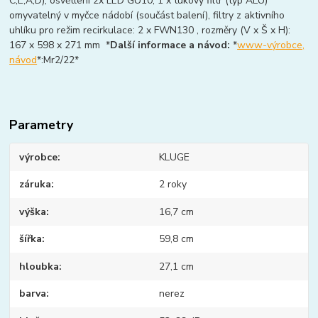
C,E,A,D), osvětlení 2x LED GU10, 1 x tukový filtr (typ ALU)
omyvatelný v myčce nádobí (součást balení), filtry z aktivního
uhlíku pro režim recirkulace: 2 x FWN130 , rozměry (V x Š x H):
167 x 598 x 271 mm *
Další informace a návod:
*
www-výrobce,
návod
*:Mr2/22*
Parametry
výrobce
KLUGE
záruka
2 roky
výška
16,7 cm
šířka
59,8 cm
hloubka
27,1 cm
barva
nerez