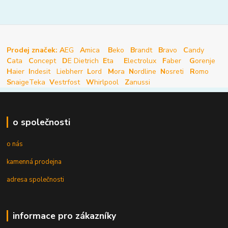
Prodej značek: A
EG
A
mica
B
eko
B
randt
B
ravo
C
andy
C
ata
C
oncept
D
E Dietrich
E
ta
E
lectrolux
F
aber
G
orenje
H
aier
I
ndesit
Liebherr
L
ord
M
ora
N
ordline
N
osreti
R
omo
S
naige
Teka
V
estrfost
W
hirlpool
Z
anussi
o společnosti
o nás
kamenná prodejna
adresa společnosti
informace pro zákazníky