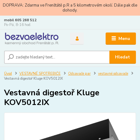
DOPRAVA: Zdarma ve Frenštátě p.R a 5 kilometrovém okolí. Dále pak dle
dohody.
mobil 605 268 512
Po-Pá, 8-16 hod.
Menu
Hledat
Úvod
VESTAVNÉ SPOTŘEBIČE
Odsavače par
vestavné odsavače
Vestavná digestoř Kluge KOV5012IX
Vestavná digestoř Kluge
KOV5012IX