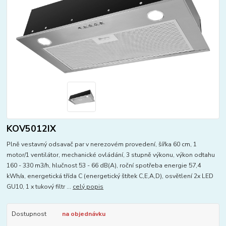
KOV5012IX
Plně vestavný odsavač par v nerezovém provedení, šířka 60 cm, 1
motor/1 ventilátor, mechanické ovládání, 3 stupně výkonu, výkon odtahu
160 - 330 m3/h, hlučnost 53 - 66 dB(A), roční spotřeba energie 57,4
kWh/a, energetická třída C (energetický štítek C,E,A,D), osvětlení 2x LED
GU10, 1 x tukový filtr ...
celý popis
Dostupnost
na objednávku