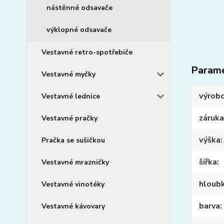
nástěnné odsavače
výklopné odsavače
Vestavné retro-spotřebiče
Param
Vestavné myčky
výrob
Vestavné lednice
záruka
Vestavné pračky
výška
Pračka se sušičkou
šířka
Vestavné mrazničky
hloub
Vestavné vinotéky
barva
Vestavné kávovary