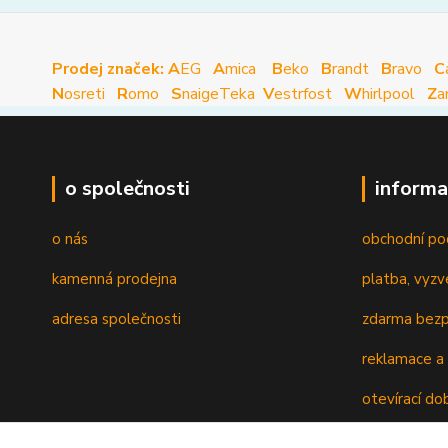
Prodej značek: A
EG
A
mica
B
eko
B
randt
B
ravo
C
N
osreti
R
omo
S
naige
Teka
V
estrfost
W
hirlpool
Z
a
o společnosti
informa
o nás
obchodní po
kamenná prodejna
platba, vyzv
adresa společnosti
zdarma bezp
reklamace a 
otevírací do
recyklační p