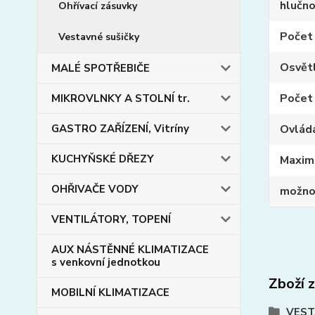
hlučn
Ohřívací zásuvky
Počet
Vestavné sušičky
Osvět
MALÉ SPOTŘEBIČE
Počet 
MIKROVLNKY A STOLNÍ tr.
GASTRO ZAŘÍZENÍ, Vitríny
Ovlád
KUCHYŇSKÉ DŘEZY
Maxim
OHŘIVAČE VODY
možnos
VENTILÁTORY, TOPENÍ
AUX NÁSTĚNNÉ KLIMATIZACE
s venkovní jednotkou
Zboží 
MOBILNÍ KLIMATIZACE
VEST