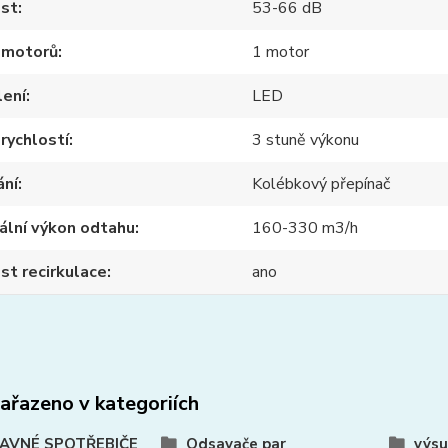
ost
53-66 dB
 motorů
1 motor
lení
LED
rychlostí
3 stuně výkonu
ání
Kolébkový přepínač
ální výkon odtahu
160-330 m3/h
t recirkulace
ano
zařazeno v kategoriích
AVNÉ SPOTŘEBIČE
Odsavače par
výsu