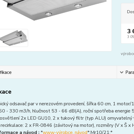
Dos
3 
3 0
výrobc
fikace
Par
ikace
cký odsavač par v nerezovém provedení, šířka 60 cm, 1 motor/1 v
0 - 330 m3/h, hlučnost 53 - 66 dB(A), roční spotřeba energie 5
 osvětlení 2x LED GU10, 2 x tukový filtr (typ ALU) omyvatelný v 
 recirkulace: 2 x FR-0846 (závitový na motor), rozměry (V x Š
nformace a návod :
*
www-výrobce, návod
*:Mr10/21:*