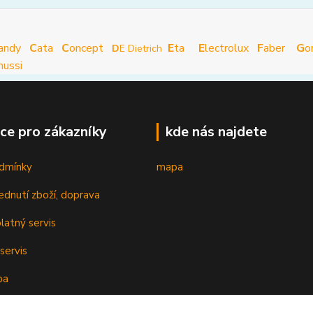
andy
C
ata
C
oncept
E
ta
E
lectrolux
F
aber
G
o
D
E Dietrich
nussi
ce pro zákazníky
kde nás najdete
dmínky
mapa
ednutí zboží, doprava
latný servis
servis
ba
oplatky k cenám