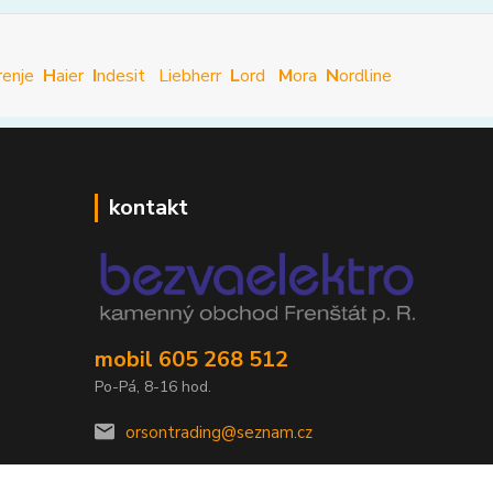
renje
H
aier
I
ndesit
Liebherr
L
ord
M
ora
N
ordline
kontakt
mobil 605 268 512
Po-Pá, 8-16 hod.
orsontrading@seznam.cz