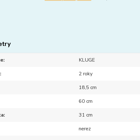
etry
ce
KLUGE
2 roky
18,5 cm
60 cm
ka
31 cm
nerez