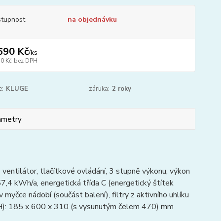
tupnost
na objednávku
690 Kč
/
ks
50 Kč
bez DPH
e:
KLUGE
záruka:
2 roky
ametry
entilátor, tlačítkové ovládání, 3 stupně výkonu, výkon
7,4 kWh/a, energetická třída C (energetický štítek
myčce nádobí (součást balení), filtry z aktivního uhlíku
 x H): 185 x 600 x 310 (s vysunutým čelem 470) mm