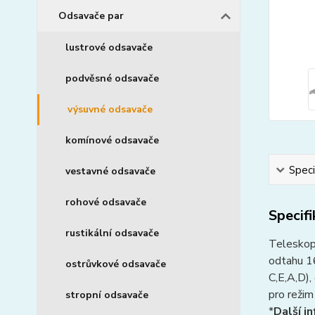
Odsavače par
lustrové odsavače
podvěsné odsavače
výsuvné odsavače
komínové odsavače
Speci
vestavné odsavače
rohové odsavače
Specif
rustikální odsavače
Teleskopi
odtahu 16
ostrůvkové odsavače
C,E,A,D),
pro režim
stropní odsavače
*
Další i