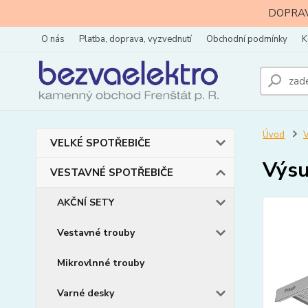
DOPRAVA
O nás
Platba, doprava, vyzvednutí
Obchodní podmínky
K
Úvod
VELKÉ SPOTŘEBIČE
Výsu
VESTAVNÉ SPOTŘEBIČE
AKČNÍ SETY
Vestavné trouby
Mikrovlnné trouby
Varné desky