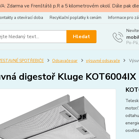
: Zdarma ve Frenštátě p.R a 5 kilometrovém okolí. Dále pak dle
ontakty a otevírací doba
Recyklační poplatky k cenám
Informace pro zá
Nevíte
Hledat
mobi
Po-Pá,
VESTAVNÉ SPOTŘEBIČE
Odsavače par
výsuvné odsavače
Výsuv
vná digestoř Kluge KOT6004IX
KOT
Telesk
motor/1
odtahu
energie
osvětle