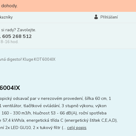
 dohody.
kazníky
Přihlášení
 si rady? Zavolejte.
l 605 268 512
 8-16 hod.
ná digestoř Kluge KOT6004IX
6004IX
opický odsavač par v nerezovém provedení, šířka 60 cm, 1
 ventilátor, tlačítkové ovládání, 3 stupně výkonu, výkon
 160 - 330 m3/h, hlučnost 53 - 66 dB(A), roční spotřeba
 57,4 kWh/a, energetická třída C (energetický štítek C,E,A,D),
ní 2x LED GU10, 2 x tukový filtr (...
celý popis