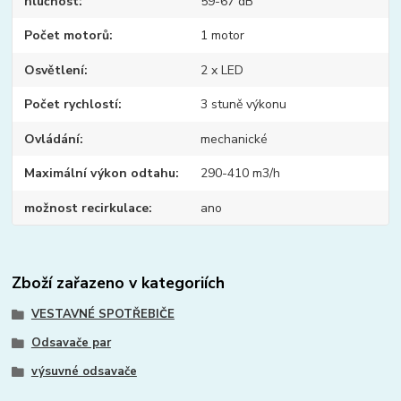
hlučnost
59-67 dB
Počet motorů
1 motor
Osvětlení
2 x LED
Počet rychlostí
3 stuně výkonu
Ovládání
mechanické
Maximální výkon odtahu
290-410 m3/h
možnost recirkulace
ano
Zboží zařazeno v kategoriích
VESTAVNÉ SPOTŘEBIČE
Odsavače par
výsuvné odsavače