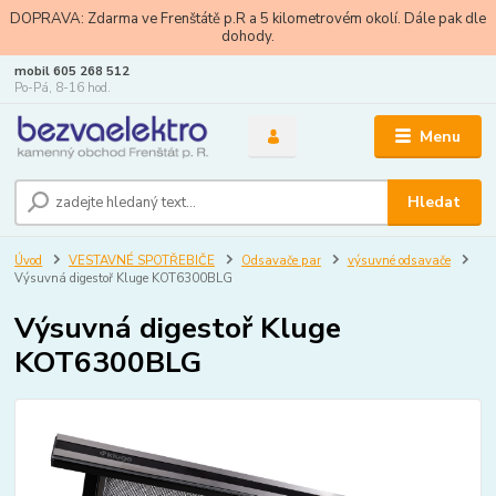
DOPRAVA: Zdarma ve Frenštátě p.R a 5 kilometrovém okolí. Dále pak dle
dohody.
mobil 605 268 512
Po-Pá, 8-16 hod.
Menu
Hledat
Úvod
VESTAVNÉ SPOTŘEBIČE
Odsavače par
výsuvné odsavače
Výsuvná digestoř Kluge KOT6300BLG
Výsuvná digestoř Kluge
KOT6300BLG