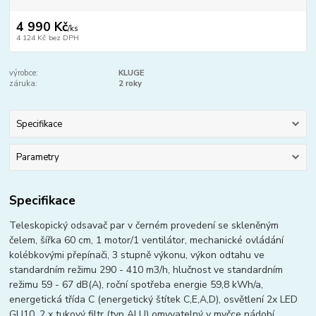
4 990 Kč
/
ks
4 124 Kč
bez DPH
výrobce:
KLUGE
záruka:
2 roky
Specifikace
Parametry
Specifikace
Teleskopický odsavač par v černém provedení se skleněným
čelem, šířka 60 cm, 1 motor/1 ventilátor, mechanické ovládání
kolébkovými přepínači, 3 stupně výkonu, výkon odtahu ve
standardním režimu 290 - 410 m3/h, hlučnost ve standardním
režimu 59 - 67 dB(A), roční spotřeba energie 59,8 kWh/a,
energetická třída C (energetický štítek C,E,A,D), osvětlení 2x LED
GU10, 2 x tukový filtr (typ ALU) omyvatelný v myčce nádobí