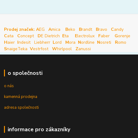
Prodej značek: A
EG
A
mica
B
eko
B
randt
B
ravo
C
andy
C
ata
C
oncept
D
E Dietrich
E
ta
E
lectrolux
F
aber
G
orenje
H
aier
I
ndesit
Liebherr
L
ord
M
ora
N
ordline
N
osreti
R
omo
S
naige
Teka
V
estrfost
W
hirlpool
Z
anussi
o společnosti
o nás
kamenná prodejna
adresa společnosti
informace pro zákazníky