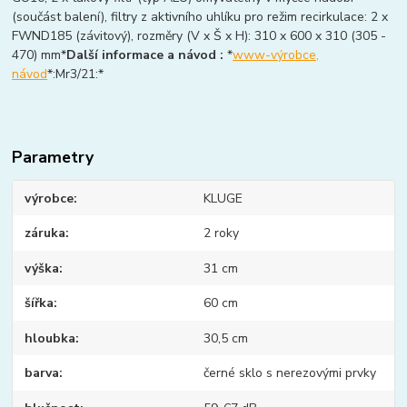
(součást balení), filtry z aktivního uhlíku pro režim recirkulace: 2 x
FWND185 (závitový), rozměry (V x Š x H): 310 x 600 x 310 (305 -
470) mm*
Další informace a návod :
*
www-výrobce,
návod
*:Mr3/21:*
Parametry
výrobce
KLUGE
záruka
2 roky
výška
31 cm
šířka
60 cm
hloubka
30,5 cm
barva
černé sklo s nerezovými prvky