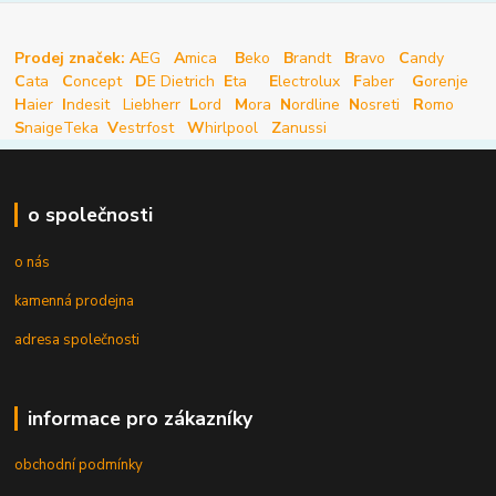
Prodej značek: A
EG
A
mica
B
eko
B
randt
B
ravo
C
andy
C
ata
C
oncept
D
E Dietrich
E
ta
E
lectrolux
F
aber
G
orenje
H
aier
I
ndesit
Liebherr
L
ord
M
ora
N
ordline
N
osreti
R
omo
S
naige
Teka
V
estrfost
W
hirlpool
Z
anussi
o společnosti
o nás
kamenná prodejna
adresa společnosti
informace pro zákazníky
obchodní podmínky