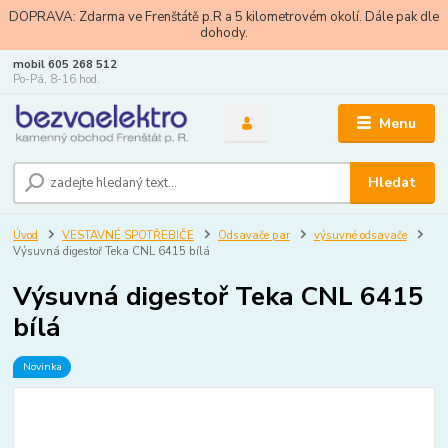
DOPRAVA: Zdarma ve Frenštátě p.R a 5 kilometrovém okolí. Dále pak dle
dohody.
mobil 605 268 512
Po-Pá, 8-16 hod.
Menu
Hledat
Úvod
VESTAVNÉ SPOTŘEBIČE
Odsavače par
výsuvné odsavače
Výsuvná digestoř Teka CNL 6415 bílá
Výsuvná digestoř Teka CNL 6415
bílá
Novinka