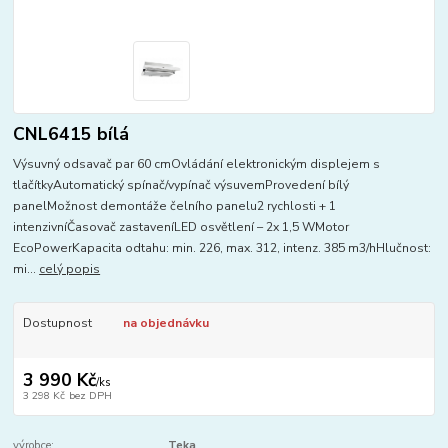
CNL6415 bílá
Výsuvný odsavač par 60 cmOvládání elektronickým displejem s
tlačítkyAutomatický spínač/vypínač výsuvemProvedení bílý
panelMožnost demontáže čelního panelu2 rychlosti + 1
intenzivníČasovač zastaveníLED osvětlení – 2x 1,5 WMotor
EcoPowerKapacita odtahu: min. 226, max. 312, intenz. 385 m3/hHlučnost:
mi...
celý popis
Dostupnost
na objednávku
3 990 Kč
/
ks
3 298 Kč
bez DPH
výrobce:
Teka