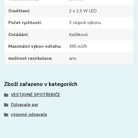
Osvětlení
2 x 1,5 W LED
Počet rychlostí
3 stupně výkonu
Ovládání
tlačítkové
Maximální výkon odtahu
385 m3/h
možnost recirkulace
ano
Zboží zařazeno v kategoriích
VESTAVNÉ SPOTŘEBIČE
Odsavače par
výsuvné odsavače