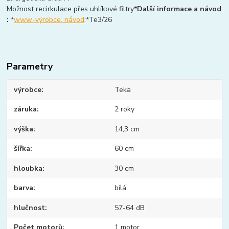
Možnost recirkulace přes uhlíkové filtry*
Další informace a návod
:
*
www-výrobce, návod
:*Te3/26
Parametry
výrobce
Teka
záruka
2 roky
výška
14,3 cm
šířka
60 cm
hloubka
30 cm
barva
bílá
hlučnost
57-64 dB
Počet motorů
1 motor