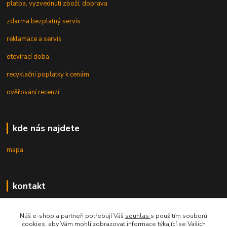
platba, vyzvednutí zboží, doprava
zdarma bezplatný servis
reklamace a servis
otevírací doba
recyklační poplatky k cenám
ověřování recenzí
kde nás najdete
mapa
kontakt
Náš e-shop a partneři potřebují Váš
souhlas
s použitím souborů
cookies, aby Vám mohli zobrazovat informace týkající se Vašich