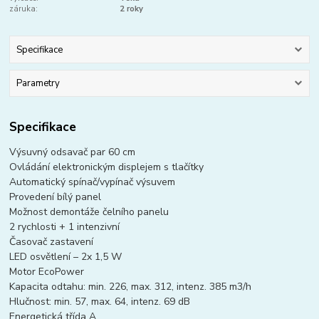
záruka:
2 roky
Specifikace
Parametry
Specifikace
Výsuvný odsavač par 60 cm
Ovládání elektronickým displejem s tlačítky
Automatický spínač/vypínač výsuvem
Provedení bílý panel
Možnost demontáže čelního panelu
2 rychlosti + 1 intenzivní
Časovač zastavení
LED osvětlení – 2x 1,5 W
Motor EcoPower
Kapacita odtahu: min. 226, max. 312, intenz. 385 m3/h
Hlučnost: min. 57, max. 64, intenz. 69 dB
Energetická třída A