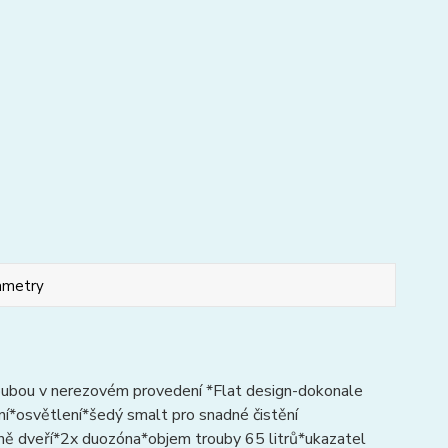
ametry
oubou v nerezovém provedení *Flat design-dokonale
ní*osvětlení*šedý smalt pro snadné čistění
ně dveří*2x duozóna*objem trouby 65 litrů*ukazatel