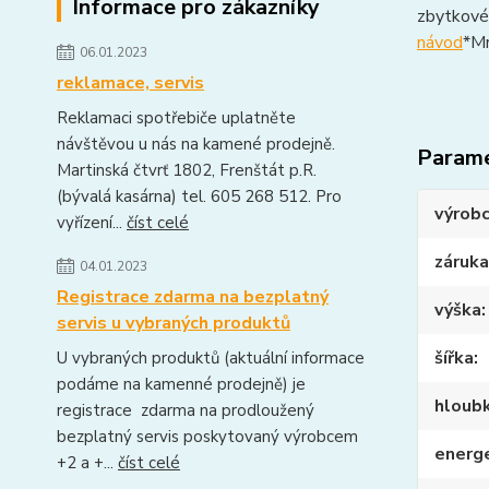
Informace pro zákazníky
zbytkovéh
návod
*Mr
06.01.2023
reklamace, servis
Reklamaci spotřebiče uplatněte
návštěvou u nás na kamené prodejně.
Param
Martinská čtvrť 1802, Frenštát p.R.
(bývalá kasárna) tel. 605 268 512. Pro
výrob
vyřízení...
číst celé
záruka
04.01.2023
Registrace zdarma na bezplatný
výška
servis u vybraných produktů
šířka
U vybraných produktů (aktuální informace
podáme na kamenné prodejně) je
hloub
registrace zdarma na prodloužený
bezplatný servis poskytovaný výrobcem
energe
+2 a +...
číst celé