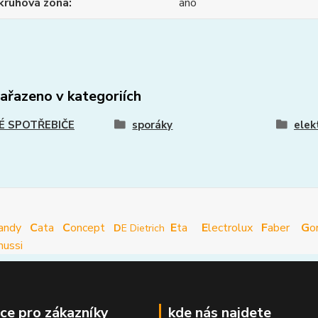
kruhová zóna
ano
zařazeno v kategoriích
É SPOTŘEBIČE
sporáky
elek
andy
C
ata
C
oncept
E
ta
E
lectrolux
F
aber
G
o
D
E Dietrich
nussi
ce pro zákazníky
kde nás najdete