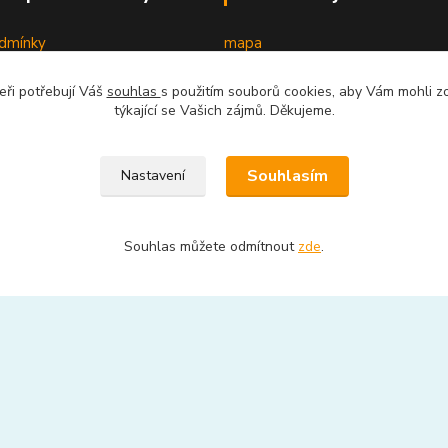
dmínky
mapa
ednutí zboží, doprava
eři potřebují Váš
souhlas
s použitím souborů cookies, aby Vám mohli z
týkající se Vašich zájmů. Děkujeme.
latný servis
servis
Souhlasím
Nastavení
ba
oplatky k cenám
Souhlas můžete odmítnout
zde
.
cenzí