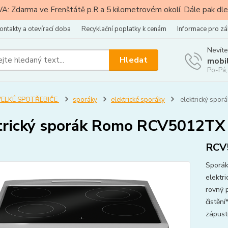
: Zdarma ve Frenštátě p.R a 5 kilometrovém okolí. Dále pak dle
ontakty a otevírací doba
Recyklační poplatky k cenám
Informace pro zá
Nevíte
Hledat
mobi
Po-Pá,
VELKÉ SPOTŘEBIČE
sporáky
elektrické sporáky
elektrický spo
trický sporák Romo RCV5012TX
RCV
Sporák
elektr
rovný 
čistěn
zápust