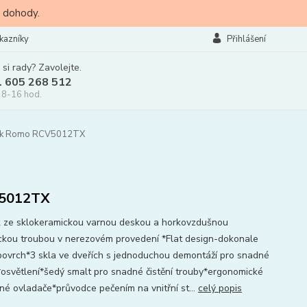
 dohody.
kazníky
Přihlášení
 si rady? Zavolejte.
l 605 268 512
 8-16 hod.
rák Romo RCV5012TX
5012TX
 ze sklokeramickou varnou deskou a horkovzdušnou
ickou troubou v nerezovém provedení *Flat design-dokonale
povrch*3 skla ve dveřích s jednoduchou demontáží pro snadné
í*osvětlení*šedý smalt pro snadné čistění trouby*ergonomické
né ovladače*průvodce pečením na vnitřní st...
celý popis