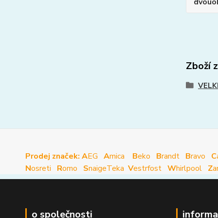
dvouo
Zboží 
VELK
Prodej značek: A
EG
A
mica
B
eko
B
randt
B
ravo
C
N
osreti
R
omo
S
naige
Teka
V
estrfost
W
hirlpool
Z
a
o společnosti
informa