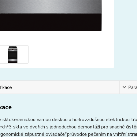
fikace
Par
ikace
e sklokeramickou varnou deskou a horkovzdušnou elektrickou tr
rch*3 skla ve dveřích s jednoduchou demontáží pro snadné čistě
rgonomické zápustné ovladače*průvodce pečením na vnitřní stra