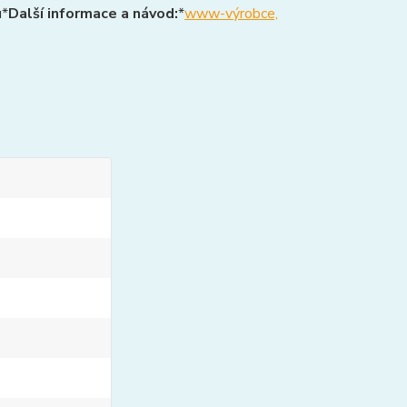
u*
Další informace a návod:
*
www-výrobce,