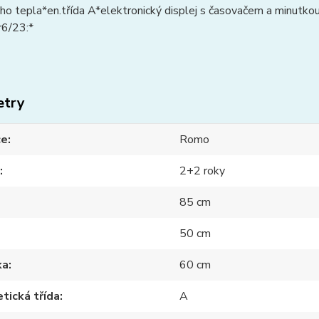
o tepla*en.třída A*elektronický displej s časovačem a minutko
6/23:*
etry
ce
Romo
2+2 roky
85 cm
50 cm
ka
60 cm
tická třída
A