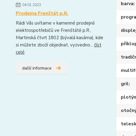
barva
04.01.2023
Prodejna Frenštát p.R.
progr
Rádi Vás uvítame v kamenné prodejně
disple
elektrospotřebičů ve Frenštátě p.R.,
Martinská čtvrť 1802 (bývalá kasárna), kde
příklo
si můžete zboží objednat, vyzvedno...
číst
celé
tradič
další informace
multif
gril
plotý
otočný
telesk