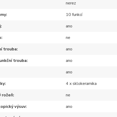
nerez
amy
10 funkcí
j
ano
p
ne
ní trouba
ano
unkční trouba
ano
ano
nky
4 x sklokeramika
 rožeň
ne
opický výsuv
ano