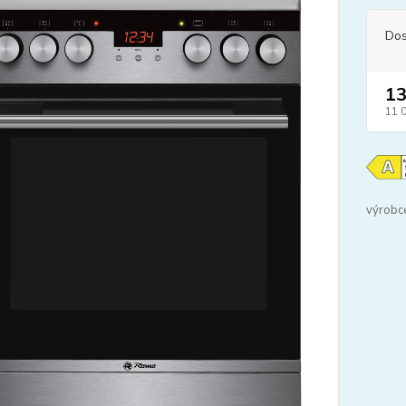
Dos
13
11 
výrobc