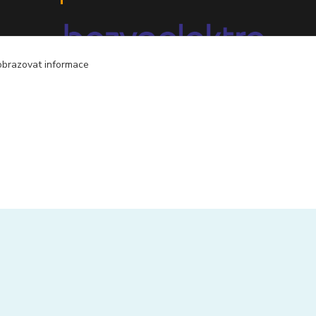
obrazovat informace
mobil 605 268 512
Po-Pá, 8-16 hod.
orsontrading@seznam.cz
Vytvořeno na
Eshop-rychle.cz