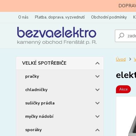
DOPRAVA
O nás
Platba, doprava, vyzvednutí
Obchodní podmínky
K
Úvod
VELKÉ SPOTŘEBIČE
elek
pračky
chladničky
Akce
sušičky prádla
myčky nádobí
sporáky