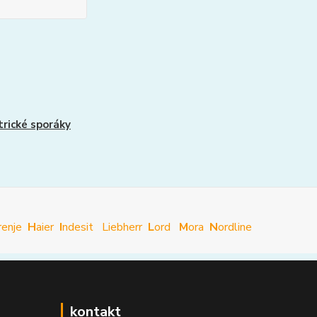
trické sporáky
renje
H
aier
I
ndesit
Liebherr
L
ord
M
ora
N
ordline
kontakt