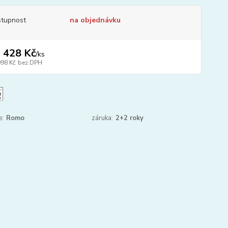
tupnost
na objednávku
 428 Kč
/
ks
098 Kč
bez DPH
e:
Romo
záruka:
2+2 roky