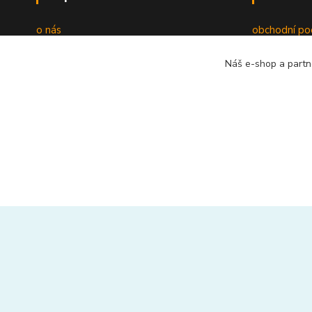
o nás
obchodní po
kamenná prodejna
platba, vyzv
Náš e-shop a partn
adresa společnosti
zdarma bezp
reklamace a 
otevírací do
recyklační p
ověřování re