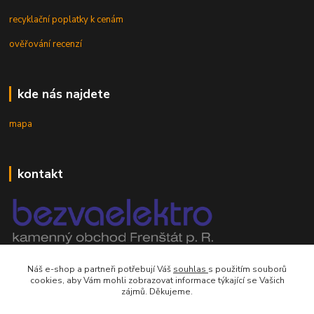
recyklační poplatky k cenám
ověřování recenzí
kde nás najdete
mapa
kontakt
mobil 605 268 512
Náš e-shop a partneři potřebují Váš
souhlas
s použitím souborů
Po-Pá, 8-16 hod.
cookies, aby Vám mohli zobrazovat informace týkající se Vašich
zájmů. Děkujeme.
orsontrading@seznam.cz