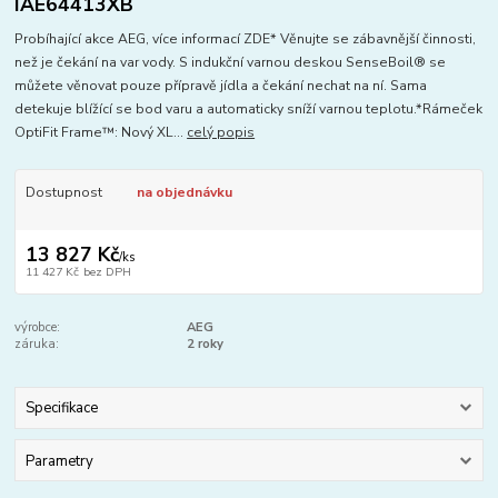
IAE64413XB
Probíhající akce AEG, více informací ZDE* Věnujte se zábavnější činnosti,
než je čekání na var vody. S indukční varnou deskou SenseBoil® se
můžete věnovat pouze přípravě jídla a čekání nechat na ní. Sama
detekuje blížící se bod varu a automaticky sníží varnou teplotu.*Rámeček
OptiFit Frame™: Nový XL...
celý popis
Dostupnost
na objednávku
13 827 Kč
/
ks
11 427 Kč
bez DPH
výrobce:
AEG
záruka:
2 roky
Specifikace
Parametry