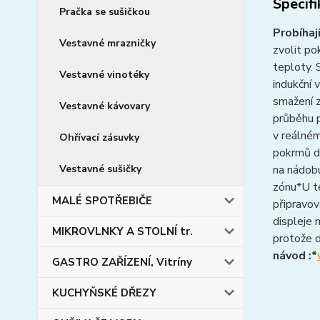
Specif
Pračka se sušičkou
Probíhaj
Vestavné mrazničky
zvolit po
teploty.
Vestavné vinotéky
indukční 
smažení 
Vestavné kávovary
průběhu 
v reálném
Ohřívací zásuvky
pokrmů do
Vestavné sušičky
na nádobu
zónu*U té
MALÉ SPOTŘEBIČE
připravov
displeje 
MIKROVLNKY A STOLNÍ tr.
protože d
návod :*
GASTRO ZAŘÍZENÍ, Vitríny
KUCHYŇSKÉ DŘEZY