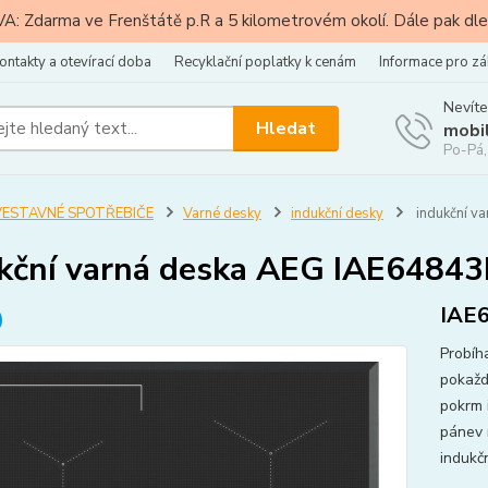
: Zdarma ve Frenštátě p.R a 5 kilometrovém okolí. Dále pak dle
ontakty a otevírací doba
Recyklační poplatky k cenám
Informace pro zá
Nevíte
Hledat
mobi
Po-Pá,
VESTAVNÉ SPOTŘEBIČE
Varné desky
indukční desky
indukční v
kční varná deska AEG IAE6484
IAE
Probíh
pokaždé
pokrm 
pánev 
indukč