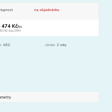
tupnost
na objednávku
 474 Kč
/
ks
053 Kč
bez DPH
e:
AEG
záruka:
2 roky
ametry