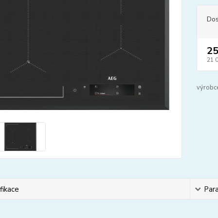
Dos
25
21 
výrobc
fikace
Par