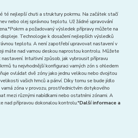
 té nejlepší chuti a struktury pokrmu. Na začátek stačí
nev nebo olej správnou teplotu. Už žádné upravování
učena.*Pokrm a požadovaný výsledek přípravy můžete na
displeje. Technologie k dosažení nejlepších výsledků
vnou teplotu. A není zapotřebí upravovat nastavení v
ji máte nad varnou deskou naprostou kontrolu. Můžete
astavení. Intuitivní způsob, jak vybrousit přípravu
krmů tu nejvhodnější konfiguraci varných zón s ohledem
žňuje ovládat dvě zóny jako jednu velikou nebo dvojitou
elikosti vašich hrnců a pánví. Díky tomu se bude jídlo
e varná zóna v provozu, prostřednictvím dotykového
ínat mezi různými nabídkami nebo ostatními zónami. A
te nad přípravou dokonalou kontrolu.*
Další informace a