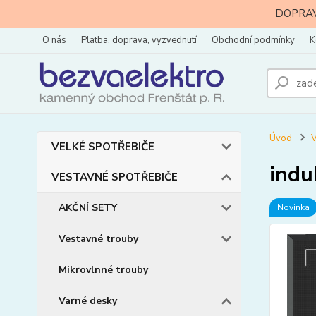
DOPRAVA
O nás
Platba, doprava, vyzvednutí
Obchodní podmínky
K
Úvod
VELKÉ SPOTŘEBIČE
indu
VESTAVNÉ SPOTŘEBIČE
AKČNÍ SETY
Novinka
Vestavné trouby
Mikrovlnné trouby
Varné desky