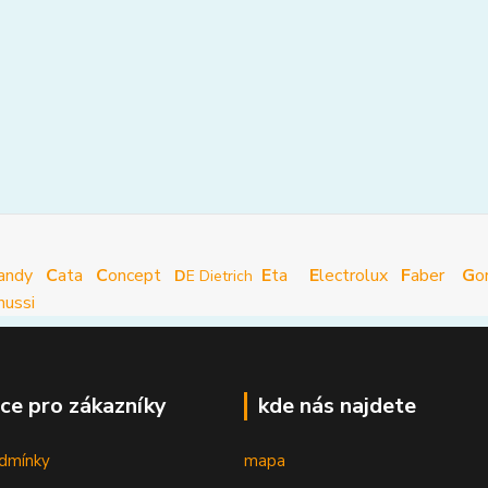
andy
C
ata
C
oncept
E
ta
E
lectrolux
F
aber
G
o
D
E Dietrich
nussi
ce pro zákazníky
kde nás najdete
dmínky
mapa