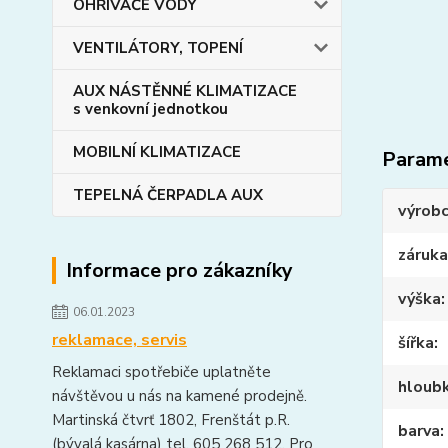
OHŘIVAČE VODY
VENTILÁTORY, TOPENÍ
AUX NÁSTĚNNÉ KLIMATIZACE
s venkovní jednotkou
MOBILNÍ KLIMATIZACE
Param
TEPELNÁ ČERPADLA AUX
výrob
záruka
Informace pro zákazníky
výška
06.01.2023
reklamace, servis
šířka
Reklamaci spotřebiče uplatněte
hloub
návštěvou u nás na kamené prodejně.
Martinská čtvrť 1802, Frenštát p.R.
barva
(bývalá kasárna) tel. 605 268 512. Pro