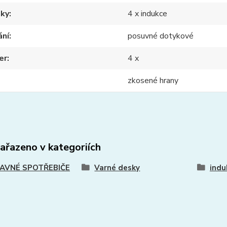
nky
4 x indukce
ání
posuvné dotykové
er
4 x
zkosené hrany
zařazeno v kategoriích
AVNÉ SPOTŘEBIČE
Varné desky
indu