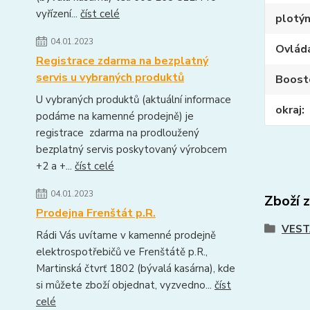
vyřízení...
číst celé
plotý
04.01.2023
Ovlád
Registrace zdarma na bezplatný
servis u vybraných produktů
Boost
U vybraných produktů (aktuální informace
okraj
podáme na kamenné prodejně) je
registrace zdarma na prodloužený
bezplatný servis poskytovaný výrobcem
+2 a +...
číst celé
04.01.2023
Zboží 
Prodejna Frenštát p.R.
VEST
Rádi Vás uvítame v kamenné prodejně
elektrospotřebičů ve Frenštátě p.R.,
Martinská čtvrť 1802 (bývalá kasárna), kde
si můžete zboží objednat, vyzvedno...
číst
celé