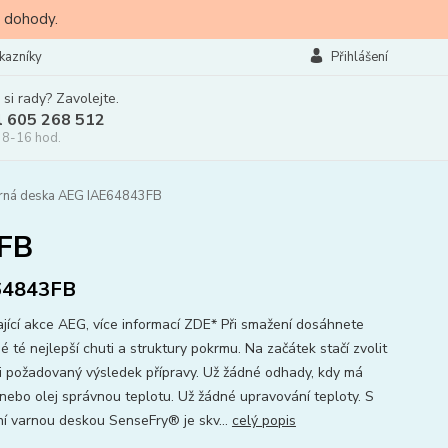
 dohody.
kazníky
Přihlášení
 si rady? Zavolejte.
l 605 268 512
 8-16 hod.
arná deska AEG IAE64843FB
3FB
64843FB
ající akce AEG, více informací ZDE* Při smažení dosáhnete
 té nejlepší chuti a struktury pokrmu. Na začátek stačí zvolit
i požadovaný výsledek přípravy. Už žádné odhady, kdy má
nebo olej správnou teplotu. Už žádné upravování teploty. S
ní varnou deskou SenseFry® je skv...
celý popis