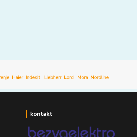
renje
H
aier
I
ndesit
Liebherr
L
ord
M
ora
N
ordline
kontakt