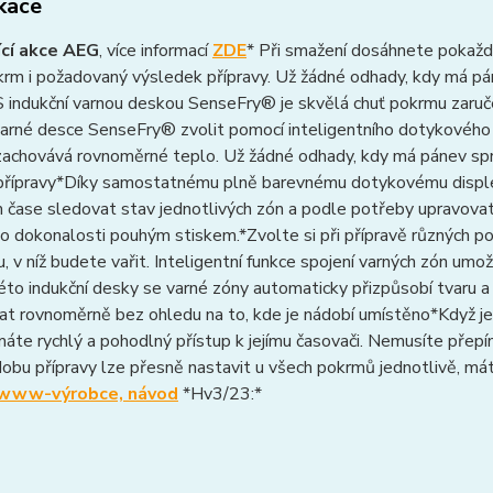
ikace
ící akce AEG
, více informací
ZDE
* Při smažení dosáhnete pokaždé
krm i požadovaný výsledek přípravy. Už žádné odhady, kdy má pá
 S indukční varnou deskou SenseFry® je skvělá chuť pokrmu zar
varné desce SenseFry® zvolit pomocí inteligentního dotykového 
zachovává rovnoměrné teplo. Už žádné odhady, kdy má pánev sprá
přípravy*Díky samostatnému plně barevnému dotykovému disple
 čase sledovat stav jednotlivých zón a podle potřeby upravovat n
 dokonalosti pouhým stiskem.*Zvolte si při přípravě různých po
, v níž budete vařit. Inteligentní funkce spojení varných zón umo
to indukční desky se varné zóny automaticky přizpůsobí tvaru a v
at rovnoměrně bez ohledu na to, kde je nádobí umístěno*Když j
máte rychlý a pohodlný přístup k jejímu časovači. Nemusíte přep
obu přípravy lze přesně nastavit u všech pokrmů jednotlivě, má
www-výrobce, návod
*Hv3/23:*