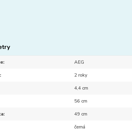
etry
ce
AEG
2 roky
4,4 cm
56 cm
ka
49 cm
černá