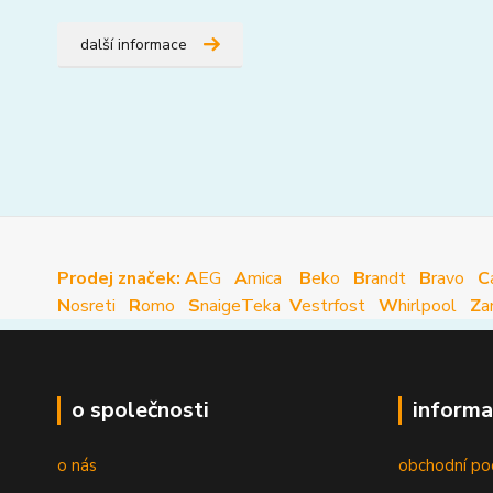
další informace
Prodej značek: A
EG
A
mica
B
eko
B
randt
B
ravo
C
N
osreti
R
omo
S
naige
Teka
V
estrfost
W
hirlpool
Z
a
o společnosti
informa
o nás
obchodní po