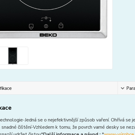
fikace
Par
ikace
technologie-Jedná se o nejefektivnější způsob vaření. Ohřívá se j
 snadné čištění-Vzhledem k tomu, že povrch varné desky se nezah
nazší udržet čistou*
Další informace a návod :
*
www-výrobce,