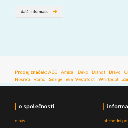
další informace
Prodej značek: A
EG
A
mica
B
eko
B
randt
B
ravo
C
N
osreti
R
omo
S
naige
Teka
V
estrfost
W
hirlpool
Z
a
o společnosti
informa
o nás
obchodní po