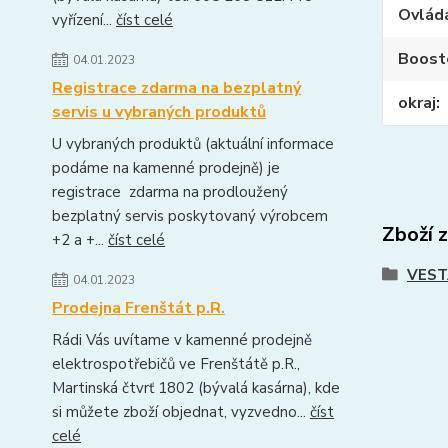
Ovlád
vyřízení...
číst celé
Boost
04.01.2023
Registrace zdarma na bezplatný
okraj
servis u vybraných produktů
U vybraných produktů (aktuální informace
podáme na kamenné prodejně) je
registrace zdarma na prodloužený
bezplatný servis poskytovaný výrobcem
Zboží 
+2 a +...
číst celé
VEST
04.01.2023
Prodejna Frenštát p.R.
Rádi Vás uvítame v kamenné prodejně
elektrospotřebičů ve Frenštátě p.R.,
Martinská čtvrť 1802 (bývalá kasárna), kde
si můžete zboží objednat, vyzvedno...
číst
celé