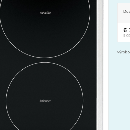
Dos
6 
5 0
výrobc