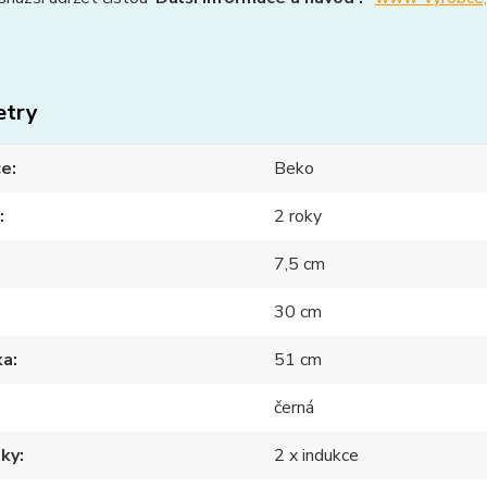
etry
ce
Beko
2 roky
7,5 cm
30 cm
ka
51 cm
černá
nky
2 x indukce