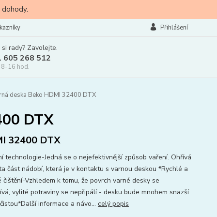
 dohody.
kazníky
Přihlášení
 si rady? Zavolejte.
l 605 268 512
 8-16 hod.
arná deska Beko HDMI 32400 DTX
2400 DTX
I 32400 DTX
ní technologie-Jedná se o nejefektivnější způsob vaření. Ohřívá
 ta část nádobí, která je v kontaktu s varnou deskou *Rychlé a
 čištění-Vzhledem k tomu, že povrch varné desky se
ívá, vylité potraviny se nepřipálí - desku bude mnohem snazší
 čistou*Další informace a návo...
celý popis