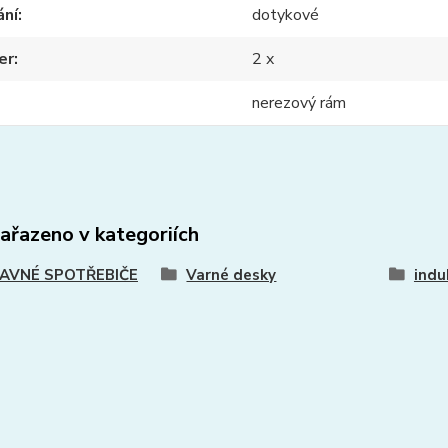
ání
dotykové
er
2 x
nerezový rám
zařazeno v kategoriích
AVNÉ SPOTŘEBIČE
Varné desky
indu