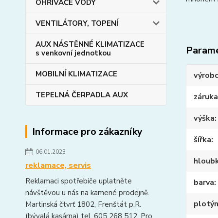
OHŘIVAČE VODY
VENTILÁTORY, TOPENÍ
AUX NÁSTĚNNÉ KLIMATIZACE
Param
s venkovní jednotkou
MOBILNÍ KLIMATIZACE
výrob
TEPELNÁ ČERPADLA AUX
záruka
výška
Informace pro zákazníky
šířka
06.01.2023
hloub
reklamace, servis
Reklamaci spotřebiče uplatněte
barva
návštěvou u nás na kamené prodejně.
plotý
Martinská čtvrť 1802, Frenštát p.R.
(bývalá kasárna) tel. 605 268 512. Pro