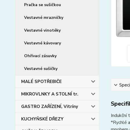
Pračka se sušičkou
Vestavné mrazničky
Vestavné vinotéky
Vestavné kávovary
Ohřívací zásuvky
Vestavné sušičky
MALÉ SPOTŘEBIČE
Speci
MIKROVLNKY A STOLNÍ tr.
Specif
GASTRO ZAŘÍZENÍ, Vitríny
Indukční 
KUCHYŇSKÉ DŘEZY
*Rychlé a
mnohem s