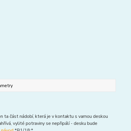
ametry
en ta část nádobí, která je v kontaktu s varnou deskou
řívá, vylité potraviny se nepřipálí - desku bude
 návod
*B1/18:*