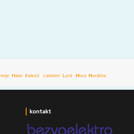
renje
H
aier
I
ndesit
Liebherr
L
ord
M
ora
N
ordline
kontakt