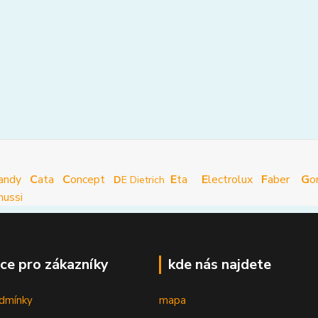
andy
C
ata
C
oncept
E
ta
E
lectrolux
F
aber
G
o
D
E Dietrich
nussi
ce pro zákazníky
kde nás najdete
dmínky
mapa