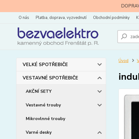
DOPRAVA
O nás
Platba, doprava, vyzvednutí
Obchodní podmínky
K
Úvod
VELKÉ SPOTŘEBIČE
indu
VESTAVNÉ SPOTŘEBIČE
AKČNÍ SETY
Vestavné trouby
Mikrovlnné trouby
Varné desky