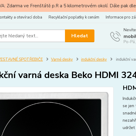
: Zdarma ve Frenštátě p.R a 5 kilometrovém okolí. Dále pak dle
ontakty a otevírací doba
Recyklační poplatky k cenám
Informace pro zá
Nevíte
Hledat
mobi
Po-Pá,
VESTAVNÉ SPOTŘEBIČE
Varné desky
indukční desky
indukční v
kční varná deska Beko HDMI 3
HDM
Indukč
se jen
snadné
nezahř
udržet