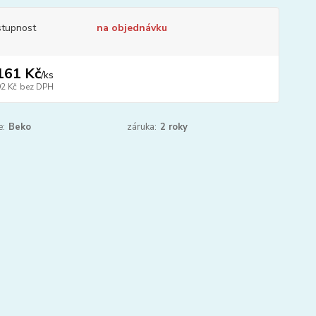
tupnost
na objednávku
161 Kč
/
ks
92 Kč
bez DPH
e:
Beko
záruka:
2 roky