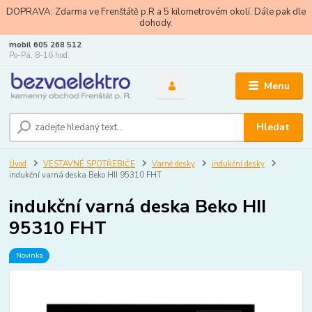
DOPRAVA: Zdarma ve Frenštátě p.R a 5 kilometrovém okolí. Dále pak dle
dohody.
mobil 605 268 512
Po-Pá, 8-16 hod.
Menu
Hledat
Úvod
VESTAVNÉ SPOTŘEBIČE
Varné desky
indukční desky
indukční varná deska Beko HII 95310 FHT
indukční varná deska Beko HII
95310 FHT
Novinka