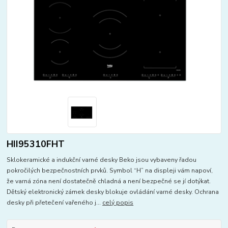
HII95310FHT
Sklokeramické a indukční varné desky Beko jsou vybaveny řadou
pokročilých bezpečnostních prvků. Symbol “H” na displeji vám napoví,
že varná zóna není dostatečně chladná a není bezpečné se jí dotýkat.
Dětský elektronický zámek desky blokuje ovládání varné desky. Ochrana
desky při přetečení vařeného j...
celý popis