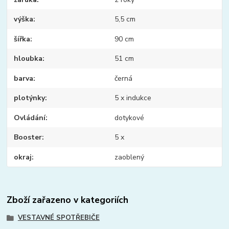
výška
5,5 cm
šířka
90 cm
hloubka
51 cm
barva
černá
plotýnky
5 x indukce
Ovládání
dotykové
Booster
5 x
okraj
zaoblený
Zboží zařazeno v kategoriích
VESTAVNÉ SPOTŘEBIČE