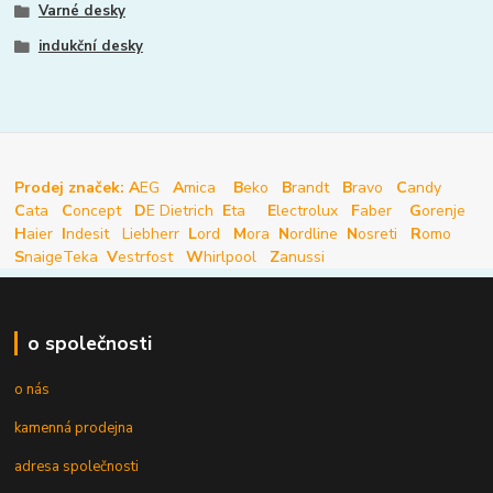
Varné desky
indukční desky
Prodej značek: A
EG
A
mica
B
eko
B
randt
B
ravo
C
andy
C
ata
C
oncept
D
E Dietrich
E
ta
E
lectrolux
F
aber
G
orenje
H
aier
I
ndesit
Liebherr
L
ord
M
ora
N
ordline
N
osreti
R
omo
S
naige
Teka
V
estrfost
W
hirlpool
Z
anussi
o společnosti
o nás
kamenná prodejna
adresa společnosti