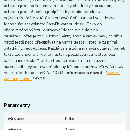
ochranu proti poškození varné desky elektrickým proudem,
ochranu proti přepětí a podpětí, stejně jako tepelnou
pojistku.*Neřešte vrtání a šroubování při instalaci vaší desky.
Jednoduše zacvakněte EasyFit varnou desku Beko do
připraveného výřezu v pracovní desce a nic dalšího
neřešte.*Občas je to v kuchyní pěkný shon a člověk neví, co dříve,
natož ještě něco překlikávat na varné desce. Proto je tu přímé
ovládání Direct Access. Každá varná zóna má svůj ovládací panel,
takže lze snadno a rychle nastavit požadovanou teplotu bez
dalších mezikroků.*Funkce Booster vám zajistí dosažení
maximálního výkonu varné plochy během okamžiku. Při vaření tak
neztrácíte drahocenný čas*
Další informace a návod :
*
www-
výrobce, návod
*B3/19:
Parametry
výrobce
Beko
záruka
2 roky