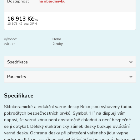
Dostupnost
na objednávku
16 913 Kč
/
ks
13 978 Kč
bez DPH
výrobce:
Beko
záruka:
2 roky
Specifikace
Parametry
Specifikace
Sklokeramické a indukční varné desky Beko jsou vybaveny řadou
pokročilých bezpečnostních prvků. Symbol “H” na displeji vám
napoví, že varná zóna není dostatečně chladná a není bezpečné
se jí dotýkat. Dětský elektronický zámek desky blokuje ovládání
varné desky. Ochrana desky při přetečení vařeného jídla vypne
desku, jestliže je zasaženo její ovládání. Všechny varné desky mají