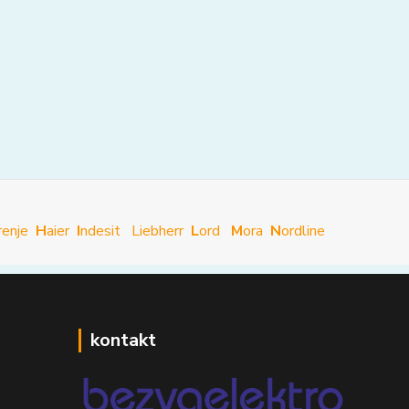
renje
H
aier
I
ndesit
Liebherr
L
ord
M
ora
N
ordline
kontakt