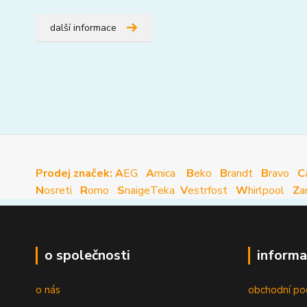
další informace
Prodej značek: A
EG
A
mica
B
eko
B
randt
B
ravo
C
N
osreti
R
omo
S
naige
Teka
V
estrfost
W
hirlpool
Z
a
o společnosti
informa
o nás
obchodní po