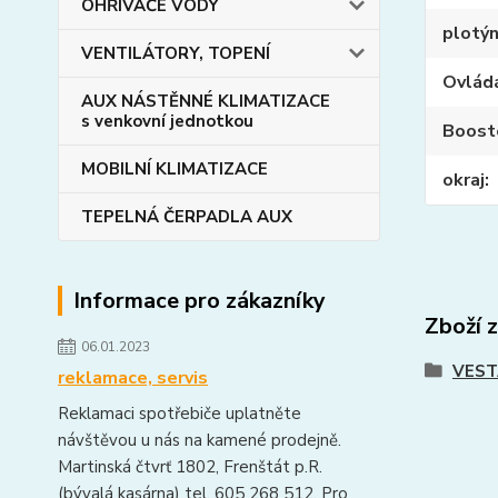
OHŘIVAČE VODY
plotý
VENTILÁTORY, TOPENÍ
Ovlád
AUX NÁSTĚNNÉ KLIMATIZACE
s venkovní jednotkou
Boost
MOBILNÍ KLIMATIZACE
okraj
TEPELNÁ ČERPADLA AUX
Informace pro zákazníky
Zboží 
06.01.2023
VEST
reklamace, servis
Reklamaci spotřebiče uplatněte
návštěvou u nás na kamené prodejně.
Martinská čtvrť 1802, Frenštát p.R.
(bývalá kasárna) tel. 605 268 512. Pro