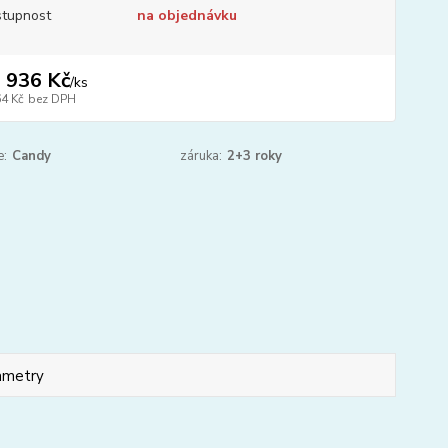
tupnost
na objednávku
 936 Kč
/
ks
64 Kč
bez DPH
e:
Candy
záruka:
2+3 roky
ametry