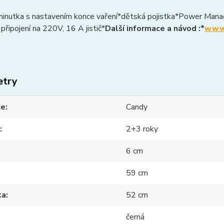
í minutka s nastavením konce vaření*dětská pojistka*Power Man
připojení na 220V, 16 A jistič*
Další informace a návod :*
www-
etry
ce
Candy
2+3 roky
6 cm
59 cm
ka
52 cm
černá