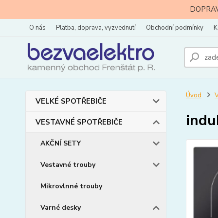
DOPRAVA
O nás
Platba, doprava, vyzvednutí
Obchodní podmínky
K
Úvod
VELKÉ SPOTŘEBIČE
indu
VESTAVNÉ SPOTŘEBIČE
AKČNÍ SETY
Vestavné trouby
Mikrovlnné trouby
Varné desky