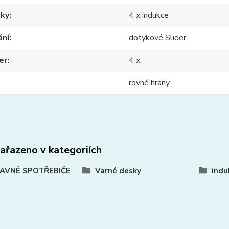
nky
4 x indukce
ání
dotykové Slider
er
4 x
rovné hrany
zařazeno v kategoriích
AVNÉ SPOTŘEBIČE
Varné desky
indu