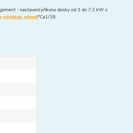
agement - nastavení příkonu desky od 3 do 7,2 kW s
výrobce, návod
*Ca1/18: