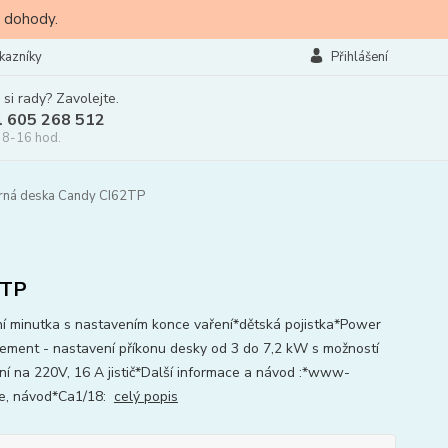
 dohody.
kazníky
Přihlášení
 si rady? Zavolejte.
l 605 268 512
 8-16 hod.
arná deska Candy CI62TP
2TP
lní minutka s nastavením konce vaření*dětská pojistka*Power
ment - nastavení příkonu desky od 3 do 7,2 kW s možností
ení na 220V, 16 A jistič*Další informace a návod :*www-
e, návod*Ca1/18:
celý popis