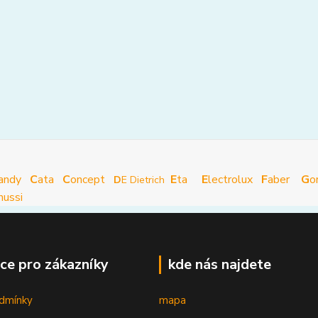
andy
C
ata
C
oncept
E
ta
E
lectrolux
F
aber
G
o
D
E Dietrich
nussi
ce pro zákazníky
kde nás najdete
dmínky
mapa