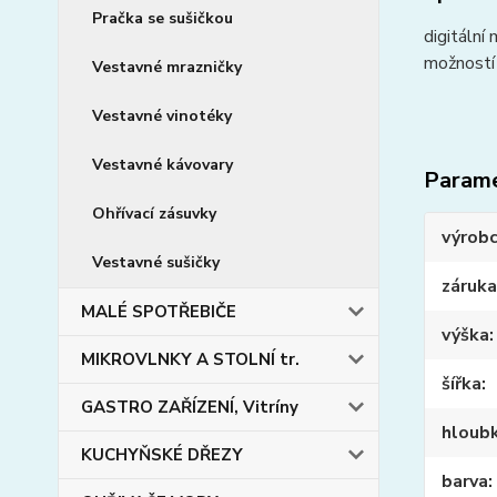
Pračka se sušičkou
digitáln
možností 
Vestavné mrazničky
Vestavné vinotéky
Vestavné kávovary
Param
Ohřívací zásuvky
výrob
Vestavné sušičky
záruka
MALÉ SPOTŘEBIČE
výška
MIKROVLNKY A STOLNÍ tr.
šířka
GASTRO ZAŘÍZENÍ, Vitríny
hloub
KUCHYŇSKÉ DŘEZY
barva