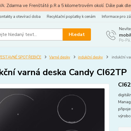
: Zdarma ve Frenštátě p.R a 5 kilometrovém okolí. Dále pak dle
ontakty a otevírací doba
Recyklační poplatky k cenám
Informace pro zá
Nevíte
Hledat
mobi
Po-Pá,
VESTAVNÉ SPOTŘEBIČE
Varné desky
indukční desky
indukční v
kční varná deska Candy CI62TP
CI6
digitá
Manage
připoj
výrobc