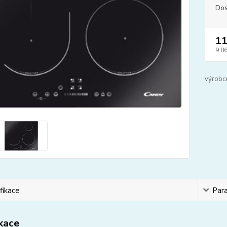
Dos
11
9 8
výrobc
fikace
Par
ikace