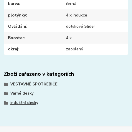
barva
černá
plotýnky
4 x indukce
Ovládání
dotykové Slider
Booster
4 x
okraj
zaoblený
Zboží zařazeno v kategoriích
VESTAVNÉ SPOTŘEBIČE
Varné desky
indukční desky