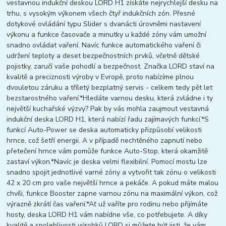
vestavnou indukční deskou LORD H1 získáte nejrychlejší desku na
trhu, s vysokým výkonem všech čtyř indukčních zón. Přesné
dotykové ovládání typu Slider s dvanácti úrovněmi nastavení
výkonu a funkce časovače a minutky u každé zóny vám umožní
snadno ovládat vaření. Navíc funkce automatického vaření či
udržení teploty a deset bezpečnostních prvků, včetně dětské
pojistky, zaručí vaše pohodlí a bezpečnost. Značka LORD staví na
kvalitě a preciznosti výroby v Evropě, proto nabízíme plnou
dvouletou záruku a tříletý bezplatný servis - celkem tedy pět let
bezstarostného vaření.*Hledáte varnou desku, která zvládne i ty
největší kuchařské výzvy? Pak by vás mohla zaujmout vestavná
indukční deska LORD H1, která nabízí řadu zajímavých funkcí.*S
funkcí Auto-Power se deska automaticky přizpůsobí velikosti
hrnce, což šetří energii. A v případě nechtěného zapnutí nebo
přetečení hrnce vám pomůže funkce Auto-Stop, která okamžitě
zastaví výkon.*Navíc je deska velmi flexibilní. Pomocí mostu lze
snadno spojit jednotlivé varné zóny a vytvořit tak zónu o velikosti
42 x 20 cm pro vaše největší hrnce a pekáče. A pokud máte malou
chvíli, funkce Booster zapne varnou zónu na maximální výkon, což
výrazně zkrátí čas vaření.*Ať už vaříte pro rodinu nebo přijímáte
hosty, deska LORD H1 vám nabídne vše, co potřebujete. A díky
kvalitě a spolehlivosti výrobků LORD si můžete být jisti, že vám