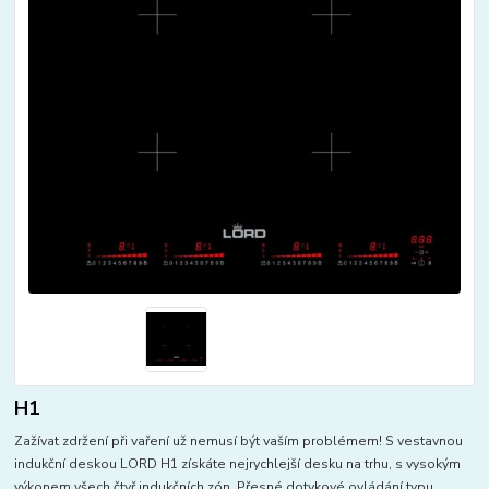
H1
Zažívat zdržení při vaření už nemusí být vaším problémem! S vestavnou
indukční deskou LORD H1 získáte nejrychlejší desku na trhu, s vysokým
výkonem všech čtyř indukčních zón. Přesné dotykové ovládání typu