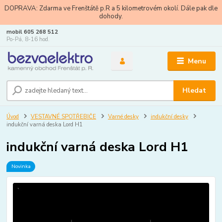
DOPRAVA: Zdarma ve Frenštátě p.R a 5 kilometrovém okolí. Dále pak dle
dohody.
mobil 605 268 512
Po-Pá, 8-16 hod.
Menu
Hledat
Úvod
VESTAVNÉ SPOTŘEBIČE
Varné desky
indukční desky
indukční varná deska Lord H1
indukční varná deska Lord H1
Novinka