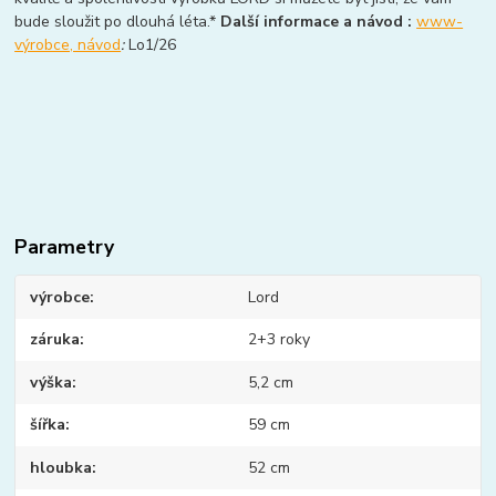
bude sloužit po dlouhá léta.*
Další informace a návod :
www-
výrobce, návod
:
Lo1/26
Parametry
výrobce
Lord
záruka
2+3 roky
výška
5,2 cm
šířka
59 cm
hloubka
52 cm