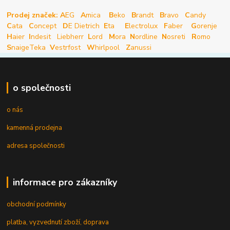
Prodej značek: A
EG
A
mica
B
eko
B
randt
B
ravo
C
andy
C
ata
C
oncept
D
E Dietrich
E
ta
E
lectrolux
F
aber
G
orenje
H
aier
I
ndesit
Liebherr
L
ord
M
ora
N
ordline
N
osreti
R
omo
S
naige
Teka
V
estrfost
W
hirlpool
Z
anussi
o společnosti
o nás
kamenná prodejna
adresa společnosti
informace pro zákazníky
obchodní podmínky
platba, vyzvednutí zboží, doprava