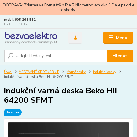
DOPRAVA: Zdarma ve Frenštátě p.R a 5 kilometrovém okolí. Dále pak dle
dohody.
mobil 605 268 512
Po-Pá, 8-16 hod.
Menu
Hledat
Úvod
VESTAVNÉ SPOTŘEBIČE
Varné desky
indukční desky
indukční varná deska Beko HII 64200 SFMT
indukční varná deska Beko HII
64200 SFMT
Novinka