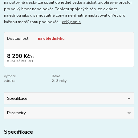
na polovině desky lze spojit do jedné velké a získat tak ohřevný prostor
pro velký hrnec nebo pekáč. Teplotu spojených zón lze ovládat
najednou jako u samostatné zóny a není nutné nastavovat ohřev pro
každou menší zónu pod pekáč...
celý popis
Dostupnost
na objednávku
8 290 Kč
/
ks
6 851 Kč
bez DPH
výrobce:
Beko
záruka:
2+3 roky
Specifikace
Parametry
Specifikace