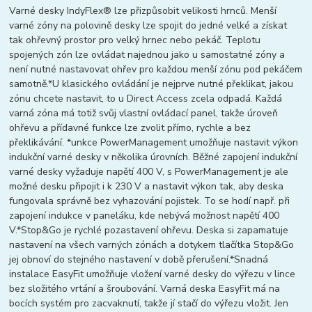
Varné desky IndyFlex® lze přizpůsobit velikosti hrnců. Menší
varné zóny na polovině desky lze spojit do jedné velké a získat
tak ohřevný prostor pro velký hrnec nebo pekáč. Teplotu
spojených zón lze ovládat najednou jako u samostatné zóny a
není nutné nastavovat ohřev pro každou menší zónu pod pekáčem
samotně.*U klasického ovládání je nejprve nutné překlikat, jakou
zónu chcete nastavit, to u Direct Access zcela odpadá. Každá
varná zóna má totiž svůj vlastní ovládací panel, takže úroveň
ohřevu a přídavné funkce lze zvolit přímo, rychle a bez
překlikávání. *unkce PowerManagement umožňuje nastavit výkon
indukční varné desky v několika úrovních. Běžné zapojení indukční
varné desky vyžaduje napětí 400 V, s PowerManagement je ale
možné desku připojit i k 230 V a nastavit výkon tak, aby deska
fungovala správně bez vyhazování pojistek. To se hodí např. při
zapojení indukce v paneláku, kde nebývá možnost napětí 400
V.*Stop&Go je rychlé pozastavení ohřevu. Deska si zapamatuje
nastavení na všech varných zónách a dotykem tlačítka Stop&Go
jej obnoví do stejného nastavení v době přerušení.*Snadná
instalace EasyFit umožňuje vložení varné desky do výřezu v lince
bez složitého vrtání a šroubování. Varná deska EasyFit má na
bocích systém pro zacvaknutí, takže jí stačí do výřezu vložit. Jen