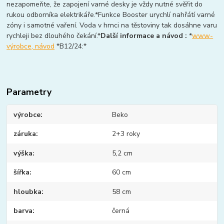
nezapomeňte, že zapojení varné desky je vždy nutné svěřit do
rukou odborníka elektrikáře.*Funkce Booster urychlí nahřátí varné
zóny i samotné vaření. Voda v hrnci na těstoviny tak dosáhne varu
rychleji bez dlouhého čekání.*
Další informace a návod :
*
www-
výrobce, návod
*B12/24:*
Parametry
výrobce
Beko
záruka
2+3 roky
výška
5,2 cm
šířka
60 cm
hloubka
58 cm
barva
černá