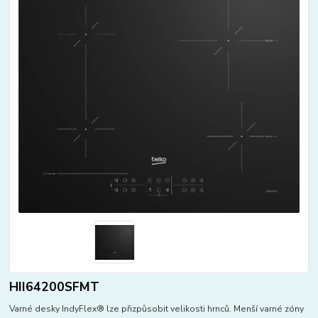
HII64200SFMT
Varné desky IndyFlex® lze přizpůsobit velikosti hrnců. Menší varné zóny