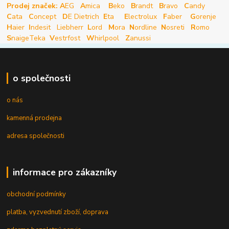
Prodej značek: A
EG
A
mica
B
eko
B
randt
B
ravo
C
andy
C
ata
C
oncept
D
E Dietrich
E
ta
E
lectrolux
F
aber
G
orenje
H
aier
I
ndesit
Liebherr
L
ord
M
ora
N
ordline
N
osreti
R
omo
S
naige
Teka
V
estrfost
W
hirlpool
Z
anussi
o společnosti
o nás
kamenná prodejna
adresa společnosti
informace pro zákazníky
obchodní podmínky
platba, vyzvednutí zboží, doprava