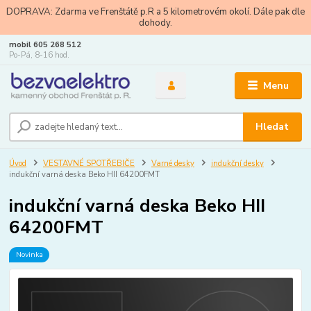
DOPRAVA: Zdarma ve Frenštátě p.R a 5 kilometrovém okolí. Dále pak dle
dohody.
mobil 605 268 512
Po-Pá, 8-16 hod.
Menu
Hledat
Úvod
VESTAVNÉ SPOTŘEBIČE
Varné desky
indukční desky
indukční varná deska Beko HII 64200FMT
indukční varná deska Beko HII
64200FMT
Novinka