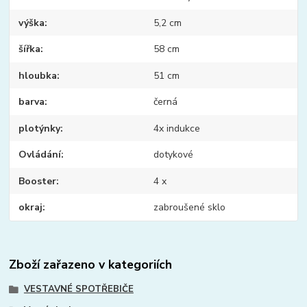
výška
5,2 cm
šířka
58 cm
hloubka
51 cm
barva
černá
plotýnky
4x indukce
Ovládání
dotykové
Booster
4 x
okraj
zabroušené sklo
Zboží zařazeno v kategoriích
VESTAVNÉ SPOTŘEBIČE