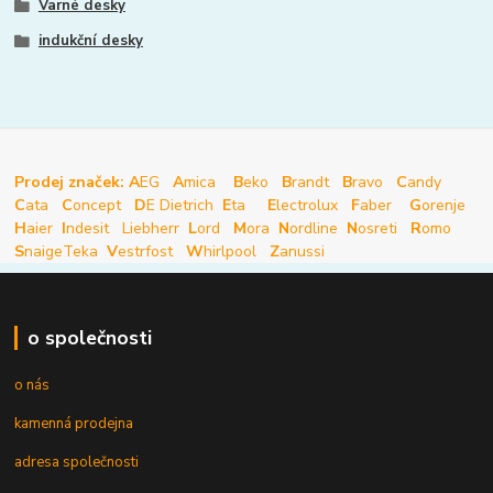
Varné desky
indukční desky
Prodej značek: A
EG
A
mica
B
eko
B
randt
B
ravo
C
andy
C
ata
C
oncept
D
E Dietrich
E
ta
E
lectrolux
F
aber
G
orenje
H
aier
I
ndesit
Liebherr
L
ord
M
ora
N
ordline
N
osreti
R
omo
S
naige
Teka
V
estrfost
W
hirlpool
Z
anussi
o společnosti
o nás
kamenná prodejna
adresa společnosti