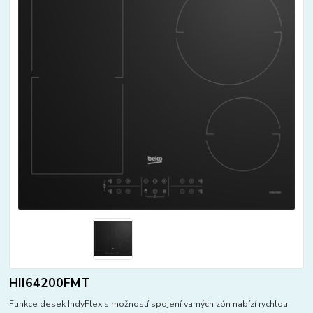
HII64200FMT
Funkce desek IndyFlex s možností spojení varných zón nabízí rychlou