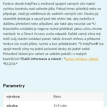
Funkce desek IndyFlex s možností spojení varných zón nabízí
rychlou kontrolu nad vařením jídla. Pokud hrnec přetéká nebo se
připaluje, stačí jej odtáhnout do zadních varných zón. Deska jej
okamžitě detekuje a spustí pod ním ohřev tak, aby nedošlo k
dalšímu přetečení nebo připálení, ale také aby neustal var.*U
klasického ovládání je nejprve nutné překlikat, jakou zónu chcete
nastavit, to u Direct Access zcela odpadá. Každá varná zóna má
totiž svůj vlastní ovládací panel, takže úroveň ohřevu a přídavné
funkce lze zvolit přímo, rychle a bez překlikávání. *S IndyFlex® lze
spojit menší zóny na jedné polovině desky do jedné velké.
Pohodlné řešení pro vaření ve velkém pekáči i v malých
kastrůlcích.*
Další informace a návod :
*
www-výrobce, návod
*B12/24:*
Parametry
výrobce
Beko
záruka
2+3 roky