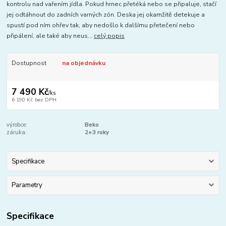
kontrolu nad vařením jídla. Pokud hrnec přetéká nebo se připaluje, stačí
jej odtáhnout do zadních varných zón. Deska jej okamžitě detekuje a
spustí pod ním ohřev tak, aby nedošlo k dalšímu přetečení nebo
připálení, ale také aby neus...
celý popis
Dostupnost
na objednávku
7 490 Kč
/
ks
6 190 Kč
bez DPH
výrobce:
Beko
záruka:
2+3 roky
Specifikace
Parametry
Specifikace