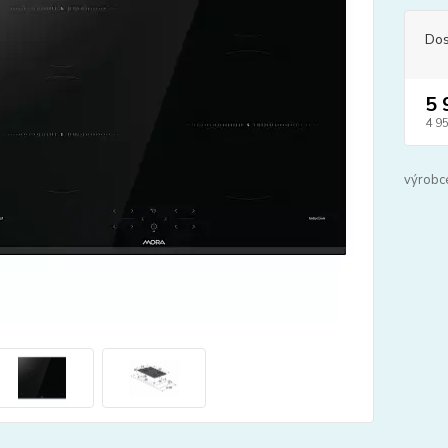
Dos
5 
4 9
výrobc