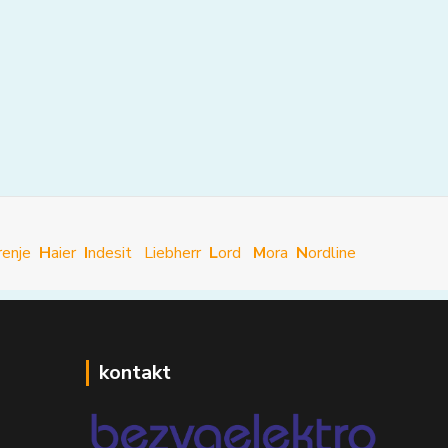
renje
H
aier
I
ndesit
Liebherr
L
ord
M
ora
N
ordline
kontakt