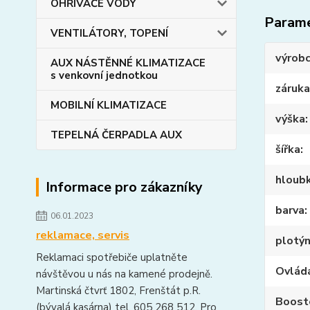
OHŘIVAČE VODY
Param
VENTILÁTORY, TOPENÍ
výrob
AUX NÁSTĚNNÉ KLIMATIZACE
s venkovní jednotkou
záruka
MOBILNÍ KLIMATIZACE
výška
TEPELNÁ ČERPADLA AUX
šířka
hloub
Informace pro zákazníky
barva
06.01.2023
reklamace, servis
plotý
Reklamaci spotřebiče uplatněte
Ovlád
návštěvou u nás na kamené prodejně.
Martinská čtvrť 1802, Frenštát p.R.
Boost
(bývalá kasárna) tel. 605 268 512. Pro