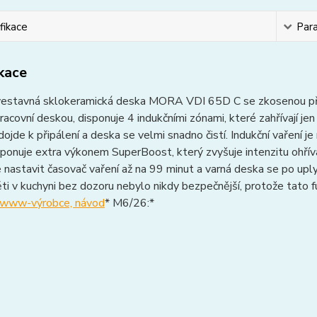
fikace
Par
ikace
 vestavná sklokeramická deska MORA VDI 65D C se zkosenou před
pracovní deskou, disponuje 4 indukčními zónami, které zahřívají j
ojde k připálení a deska se velmi snadno čistí. Indukční vaření je
ponuje extra výkonem SuperBoost, který zvyšuje intenzitu ohříván
 nastavit časovač vaření až na 99 minut a varná deska se po upl
ti v kuchyni bez dozoru nebylo nikdy bezpečnější, protože tato f
www-výrobce, návod
* M6/26:*