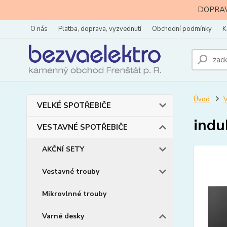
DOPRAVA
O nás
Platba, doprava, vyzvednutí
Obchodní podmínky
K
Úvod
VELKÉ SPOTŘEBIČE
indu
VESTAVNÉ SPOTŘEBIČE
AKČNÍ SETY
Vestavné trouby
Mikrovlnné trouby
Varné desky