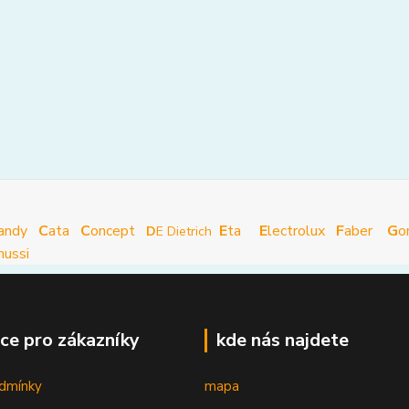
andy
C
ata
C
oncept
E
ta
E
lectrolux
F
aber
G
o
D
E Dietrich
nussi
ce pro zákazníky
kde nás najdete
dmínky
mapa