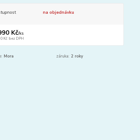
tupnost
na objednávku
990 Kč
/
ks
50 Kč
bez DPH
e:
Mora
záruka:
2 roky