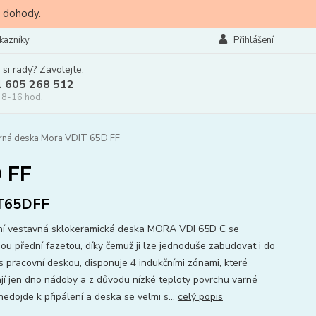
 dohody.
kazníky
Přihlášení
 si rady? Zavolejte.
l 605 268 512
 8-16 hod.
arná deska Mora VDIT 65D FF
 FF
T65DFF
ní vestavná sklokeramická deska MORA VDI 65D C se
ou přední fazetou, díky čemuž ji lze jednoduše zabudovat i do
 s pracovní deskou, disponuje 4 indukčními zónami, které
ají jen dno nádoby a z důvodu nízké teploty povrchu varné
nedojde k připálení a deska se velmi s...
celý popis