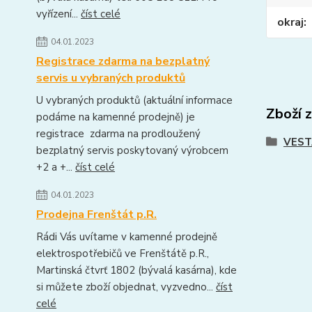
vyřízení...
číst celé
okraj
04.01.2023
Registrace zdarma na bezplatný
servis u vybraných produktů
U vybraných produktů (aktuální informace
Zboží 
podáme na kamenné prodejně) je
registrace zdarma na prodloužený
VEST
bezplatný servis poskytovaný výrobcem
+2 a +...
číst celé
04.01.2023
Prodejna Frenštát p.R.
Rádi Vás uvítame v kamenné prodejně
elektrospotřebičů ve Frenštátě p.R.,
Martinská čtvrť 1802 (bývalá kasárna), kde
si můžete zboží objednat, vyzvedno...
číst
celé