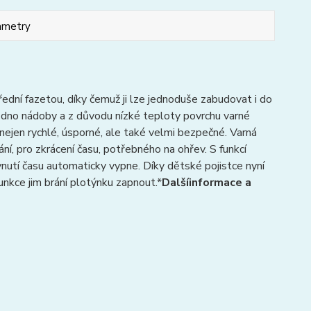
ametry
ní fazetou, díky čemuž ji lze jednoduše zabudovat i do
en dno nádoby a z důvodu nízké teploty povrchu varné
 nejen rychlé, úsporné, ale také velmi bezpečné. Varná
í, pro zkrácení času, potřebného na ohřev. S funkcí
ynutí času automaticky vypne. Díky dětské pojistce nyní
unkce jim brání plotýnku zapnout.*
Další
informace a