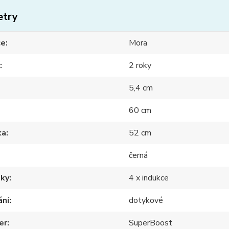
etry
ce
Mora
2 roky
5,4 cm
60 cm
ka
52 cm
černá
nky
4 x indukce
ání
dotykové
er
SuperBoost