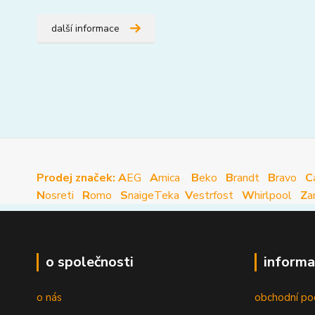
další informace
Prodej značek: A
EG
A
mica
B
eko
B
randt
B
ravo
C
N
osreti
R
omo
S
naige
Teka
V
estrfost
W
hirlpool
Z
a
o společnosti
informa
o nás
obchodní po