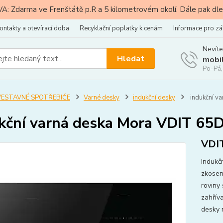
: Zdarma ve Frenštátě p.R a 5 kilometrovém okolí. Dále pak dle
ontakty a otevírací doba
Recyklační poplatky k cenám
Informace pro zá
Nevíte
Hledat
mobi
Po-Pá,
VESTAVNÉ SPOTŘEBIČE
Varné desky
indukční desky
indukční v
kční varná deska Mora VDIT 65D
VDI
Indukč
zkosen
roviny
zahřív
desky 