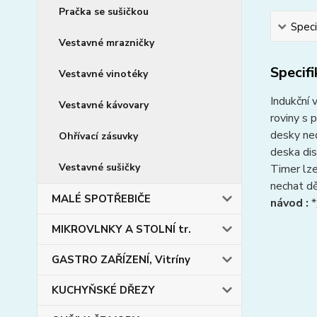
Pračka se sušičkou
Speci
Vestavné mrazničky
Specif
Vestavné vinotéky
Indukční
Vestavné kávovary
roviny s 
desky ned
Ohřívací zásuvky
deska dis
Vestavné sušičky
Timer lze
nechat dě
MALÉ SPOTŘEBIČE
návod :
*
MIKROVLNKY A STOLNÍ tr.
GASTRO ZAŘÍZENÍ, Vitríny
KUCHYŇSKÉ DŘEZY