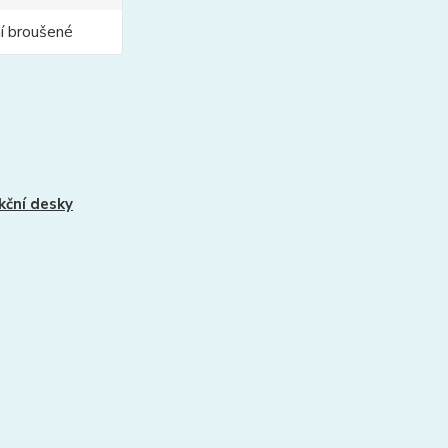
ní broušené
kční desky