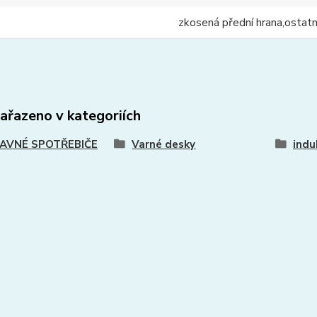
zkosená přední hrana,ostat
zařazeno v kategoriích
AVNÉ SPOTŘEBIČE
Varné desky
indu