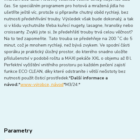
čas. Se speciálním programem pro hotová a mražená jídla ho
ušetříte ještě víc, protože si připravíte chutný oběd rychleji, bez
nutnosti předehřívání trouby. Výsledek však bude dokonalý, a tak
si v klidu vychutnáte třeba kuřecí nugety, lasagne, hranolky nebo
croissanty. Zvykli jste si, že předehřátí trouby trvá celou věčnost?
Na to teď zapomeňte. Tato trouba se předehřeje na 200 ˚C do 5
minut, což je mnohem rychleji, než bývá zvykem. Ve spodní části
sporáku je praktický úložný prostor, do kterého snadno uložíte
příslušenství v podobě roštu a MAXI pekáče XXL o objemu až 8 l.
Perfektní vyčištění vnitřního prostoru po každém pečení zajistí
funkce ECO CLEAN, díky které odstraníte i větší nečistoty bez
nutnosti použít čisticí prostředek.*
Další informace a
návod:
*
www-výrobce, návod
*M3/24:*
Parametry