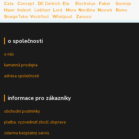
C
ata
C
oncept
D
E Dietrich
E
ta
E
lectrolux
F
aber
G
orenje
H
aier
I
ndesit
Liebherr
L
ord
M
ora
N
ordline
N
osreti
R
omo
S
naige
Teka
V
estrfost
W
hirlpool
Z
anussi
o společnosti
o nás
kamenná prodejna
adresa společnosti
informace pro zákazníky
obchodní podmínky
platba, vyzvednutí zboží, doprava
zdarma bezplatný servis