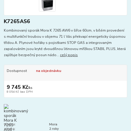
K7265AS6
Kombinovaný sporák Mora K 7265 AW6 v šířce 60cm, v bílém provedení
s multifunkční troubou v objemu 71 l Vás překvapí energeticky úspornou
třídou A. Plynové hořáky s pojistkami STOP GAS a integrovaným
zapalováním jsou kryté dvoudílnou litinovou mřížkou STABIL PLUS, která
zajišťuje bezpečný posun nádo...
celý popis
Dostupnost
na objednávku
9 745 Kč
/
ks
8 054 Kč
bez DPH
výrobce:
Mora
záruka:
2 roky