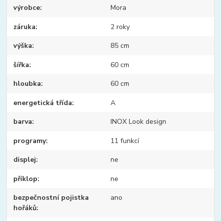
výrobce
Mora
záruka
2 roky
výška
85 cm
šířka
60 cm
hloubka
60 cm
energetická třída
A
barva
INOX Look design
programy
11 funkcí
displej
ne
příklop
ne
bezpečnostní pojistka
ano
hořáků