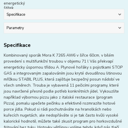
Specifikace
Parametry
Specifikace
Kombinovaný sporák Mora K 7265 AW6 v šířce 60cm, v bílém
provedení s multifunkční troubou v objemu 71 l Vás překvapí
energeticky úspornou třídou A. Plynové hořáky s pojistkami STOP
GAS a integrovaným zapalováním jsou kryté dvoudílnou litinovou
mřížkou STABIL PLUS, která zajišťuje bezpečný posun nádobí ve
všech směrech. Trouba je vybavená 11 pečicími programy, které
jsou navržené přesně podle potřeb konkrétních jídel. Vykouzlíte
například výbornou pizzu jako z italské restaurace (program
Pizza), pomalu upečete pečínku a efektivně rozmrazíte hotové
porce jídla. Pokud si rádi pochutnáváte na hranolkách nebo
kuřecích nugetách, ale nedopřáváte si je tak často kvůli vysoké
kalorické hodnotě, můžete také zkusit program pro horkovzdušné
fritování bez tuku. Hotovky většinou volíme tehdy, když nás tlačí