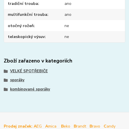
tradiční trouba
ano
multifunkční trouba
ano
otočný rožeň
ne
teleskopický výsuv
ne
Zboží zařazeno v kategoriích
VELKÉ SPOTŘEBIČE
sporáky
kombinované sporáky
Prodej značek: A
EG
A
mica
B
eko
B
randt
B
ravo
C
andy