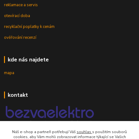
reklamace a servis
otevírací doba
recyklační poplatky k cenám
ověřování recenzí
kde nás najdete
mapa
kontakt
Náš e-shop a partneři potřebují Váš
souhlas
s použitím souborů
mobil 605 268 512
cookies, aby Vám mohli zobrazovat informace týkající se Vašich