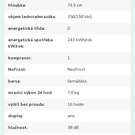
hloubka
74,5 cm
objem lednice/mrazáku
356/158 litrů
energetická třída
D
energetická spotřeba
243 kWh/rok
kW/rok
kompresor
1
NoFrost
NeoFrost
barva
černá/sklo
mrazící výkon 24 hod
7,8 kg
výdrž bez proudu
16 hodin
displej
ano
hlučnost
38 dB