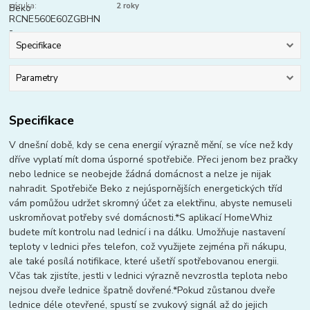
záruka:
2 roky
Specifikace
Parametry
Specifikace
V dnešní době, kdy se cena energií výrazně mění, se více než kdy
dříve vyplatí mít doma úsporné spotřebiče. Přeci jenom bez pračky
nebo lednice se neobejde žádná domácnost a nelze je nijak
nahradit. Spotřebiče Beko z nejúspornějších energetických tříd
vám pomůžou udržet skromný účet za elektřinu, abyste nemuseli
uskromňovat potřeby své domácnosti.*S aplikací HomeWhiz
budete mít kontrolu nad lednicí i na dálku. Umožňuje nastavení
teploty v lednici přes telefon, což využijete zejména při nákupu,
ale také posílá notifikace, které ušetří spotřebovanou energii.
Včas tak zjistíte, jestli v lednici výrazně nevzrostla teplota nebo
nejsou dveře lednice špatně dovřené.*Pokud zůstanou dveře
lednice déle otevřené, spustí se zvukový signál až do jejich