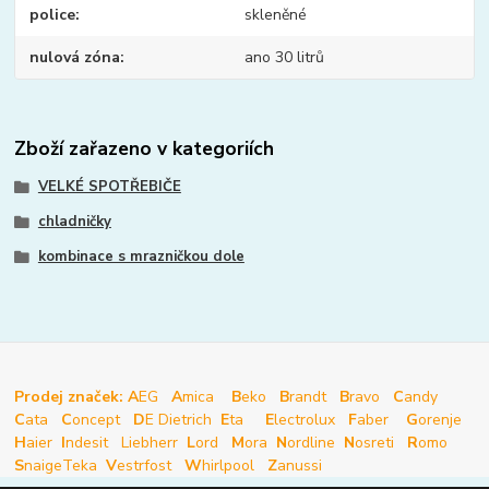
police
skleněné
nulová zóna
ano 30 litrů
Zboží zařazeno v kategoriích
VELKÉ SPOTŘEBIČE
chladničky
kombinace s mrazničkou dole
Prodej značek: A
EG
A
mica
B
eko
B
randt
B
ravo
C
andy
C
ata
C
oncept
D
E Dietrich
E
ta
E
lectrolux
F
aber
G
orenje
H
aier
I
ndesit
Liebherr
L
ord
M
ora
N
ordline
N
osreti
R
omo
S
naige
Teka
V
estrfost
W
hirlpool
Z
anussi