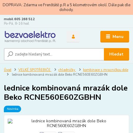
DOPRAVA: Zdarma ve Frenštátě p.R a 5 kilometrovém okolí. Dále pak dle
dohody.
mobil 605 268 512
Po-Pá, 8-16 hod.
Menu
Hledat
Úvod
VELKÉ SPOTŘEBIČE
chladničky
kombinace s mrazničkou dole
lednice kombinovaná mrazák dole Beko RCNE560E60ZGBHN
lednice kombinovaná mrazák dole
Beko RCNE560E60ZGBHN
Novinka