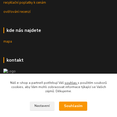
recyklační poplatky k cenám
ověřování recenzí
kde nás najdete
mapa
kontakt
mobil 605 268 512
Náš e-shop a partneři potřebují Váš
souhlas
s použitím souborů
Po-Pá, 8-16 hod.
cookies, aby Vám mohli zobrazovat informace týkající se Vašich
zájmů. Děkujeme.
orsontrading@seznam.cz
Souhlasím
Nastavení