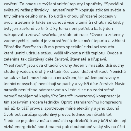
zavření. To omezuje zvýšení vnitřní teploty i spotřeby. *Speciální
světelný režim přihrádky HarvestFresh™ kopíruje střídání světla a
tmy během celého dne. To udrží v chodu přirozené procesy v
ovoci a zelenině, takže se uchová více vitamínů i chuti, než kdyby
byly jen zavřené ve tmě. Díky tomu není potřeba každý den
nakupovat a zdravá svačinka je stále při ruce. *Ovoce a zeleniny
vadne rychleji, pokud je v prostředí, kde se mění teplota a vlhkost.
Přihrádka EverFresh+® má proto speciální cirkulaci vzduchu,
která uvnitř udržuje stálou vyšší vlhkost a nižší teplotu. Ovoce a
zelenina tak zůstávají déle čerstvé, šťavnaté a křupavé.
*NeoFrost™ jsou dva chladící okruhy. Jeden v mrazáku drží suchý
studený vzduch, druhý v chladničce zase ideální vlhkost. Nemíchá
se tak vzduch mezi lednicí a mrazákem, tím pádem potraviny v
lednici neosychají, nemíchají se pachy a vydrží déle čerstvé. Navíc
mrazák není třeba odmrazovat a v lednici se na zadní stěně
netvoří nepříjemné kapky.*ProSmart™ invertorový kompresor je
tím správným srdcem ledničky. Oproti standardnímu kompresoru
má až 4x tišší provoz, spotřebuje méně elektřiny a jeho dlouhá
životnost zaručuje spolehlivý provoz lednice po několik let.
*Lednice je jeden z mála domácích spotřebičů, který běží stále. Její
nízká energetická spotřeba má pak dlouhodobě velký vliv na účet