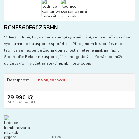
RCNE560E60ZGBHN
V dnešní době, kdy se cena energií výrazně mění, se více než kdy dříve
vyplatí mít doma úsporné spotřebiče. Přeci jenom bez pračky nebo
lednice se neobejde žádná domácnost a nelze je nijak nahradit.
Spotřebiče Beko z nejúspornějších energetických tříd vám pomůžou
udržet skromný účet za elektřinu, ab...
celý popis
Dostupnost
na objednávku
29 990 Kč
24 785 Kč
bez DPH
výrobce:
Beko