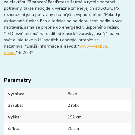
za elektřinu.*Zmrazení FastFreeze šetrně a rychle zamrazí
potraviny, takže nedojde k výrazné změně jejich struktury. Po
rozmrazení jsou potraviny chutnější a vypadají lépe. *Pokud je
aktivovaná funkce Eco a lednice se po dobu šesti hodin a více
neotevírá, sama se přepne do energeticky úsporného režimu.
*LED osvětlení má narozdíl od klasické žárovky jasnější barvu
světla, ale také nižší spotřebu energie, protože se
nezahřívá. *
Další informace a návod:
*
www-výrobce,
návod
*Be2/23*
Parametry
výrobce
Beko
záruka
2 roky
výška
192 cm
šířka
70 cm