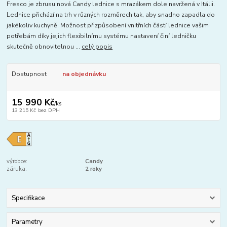
Fresco je zbrusu nová Candy lednice s mrazákem dole navržená v Itálii.
Lednice přichází na trh v různých rozměrech tak, aby snadno zapadla do
jakékoliv kuchyně. Možnost přizpůsobení vnitřních částí lednice vašim
potřebám díky jejich flexibilnímu systému nastavení činí ledničku
skutečně obnovitelnou ...
celý popis
Dostupnost
na objednávku
15 990 Kč
/
ks
13 215 Kč
bez DPH
výrobce:
Candy
záruka:
2 roky
Specifikace
Parametry