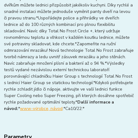
dvířkům můžete lednici přizpůsobit jakékoliv kuchyni. Díky rychlé a
snadné instalaci můžete jednoduše vyměnit panty dveří na levou
či pravou stranu.*Uspořádejte police a přihrádky ve dveřích
lednice až do 100 různých kombinací pro plnou flexibilitu
skladování. Navíc díky Total No Frost Circle +, který udržuje
rovnoměrnou teplotu a vlhkost v každém koutku lednice, můžete
své potraviny skladovat, kde chcete.*Zapomeňte na ruční
odmrazování mrazáku! Nová technologie Total No Frost zabraňuje
tvorbě námrazy a ledu uvnitř zásuvek mrazáku a jeho stěnách.
Navíc zabraňuje množení plísní a bakterií až o 94 %.*Výsledky
testů vydané nezávislou externí technickou laboratoří
porovnávající chladničku Haier Group s technologií Total No Frost
s lednicí Haier Group se statickou technologií.*Kdykoli potřebujete
rychle zchladit jídlo či nápoje, aktivujte ve vaší lednici funkce
Super Cooling nebo Super Freezing, při kterých dosáhne spotřebič
rychle požadované optimální teploty.*
Další informace a
návod:
*
www-výrobce, návod
:*Ca10/22:*
Parametry