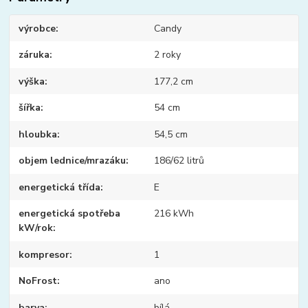
výrobce
Candy
záruka
2 roky
výška
177,2 cm
šířka
54 cm
hloubka
54,5 cm
objem lednice/mrazáku
186/62 litrů
energetická třída
E
energetická spotřeba
216 kWh
kW/rok
kompresor
1
NoFrost
ano
barva
bílá