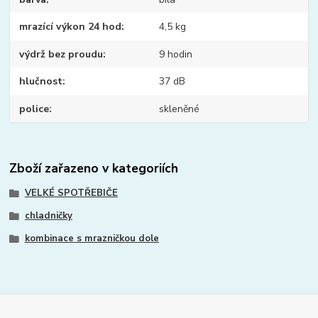
mrazící výkon 24 hod
4,5 kg
výdrž bez proudu
9 hodin
hlučnost
37 dB
police
skleněné
Zboží zařazeno v kategoriích
VELKÉ SPOTŘEBIČE
chladničky
kombinace s mrazničkou dole