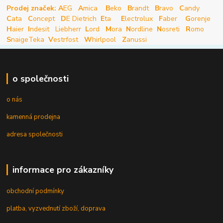
Prodej značek: A
EG
A
mica
B
eko
B
randt
B
ravo
C
andy
C
ata
C
oncept
D
E Dietrich
E
ta
E
lectrolux
F
aber
G
orenje
H
aier
I
ndesit
Liebherr
L
ord
M
ora
N
ordline
N
osreti
R
omo
S
naige
Teka
V
estrfost
W
hirlpool
Z
anussi
o společnosti
o nás
kamenná prodejna
adresa společnosti
informace pro zákazníky
obchodní podmínky
platba, vyzvednutí zboží, doprava