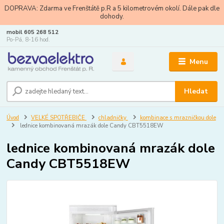
DOPRAVA: Zdarma ve Frenštátě p.R a 5 kilometrovém okolí. Dále pak dle
dohody.
mobil 605 268 512
Po-Pá, 8-16 hod.
Menu
Hledat
Úvod
VELKÉ SPOTŘEBIČE
chladničky
kombinace s mrazničkou dole
lednice kombinovaná mrazák dole Candy CBT5518EW
lednice kombinovaná mrazák dole
Candy CBT5518EW