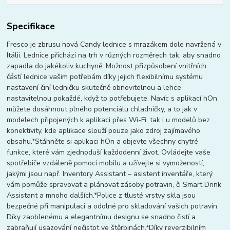
Specifikace
Fresco je zbrusu nová Candy lednice s mrazákem dole navržená v
Itálii. Lednice přichází na trh v různých rozměrech tak, aby snadno
zapadla do jakékoliv kuchyně. Možnost přizpůsobení vnitřních
částí lednice vašim potřebám díky jejich flexibilnímu systému
nastavení činí ledničku skutečně obnovitelnou a lehce
nastavitelnou pokaždé, když to potřebujete. Navíc s aplikací hOn
můžete dosáhnout plného potenciálu chladničky, a to jak v
modelech připojených k aplikaci přes Wi-Fi, tak i u modelů bez
konektivity, kde aplikace slouží pouze jako zdroj zajímavého
obsahu.*Stáhněte si aplikaci hOn a objevte všechny chytré
funkce, které vám zjednoduší každodenní život. Ovládejte vaše
spotřebiče vzdáleně pomocí mobilu a užívejte si vymožeností,
jakými jsou např. Inventory Assistant – asistent inventáře, který
vám pomůže spravovat a plánovat zásoby potravin, či Smart Drink
Assistant a mnoho dalších.*Police z tlusté vrstvy skla jsou
bezpečné při manipulaci a odolné pro skladování vašich potravin.
Díky zaoblenému a elegantnímu designu se snadno čistí a
zabraňují usazování nečistot ve štěrbinách.*Díky reverzibilním