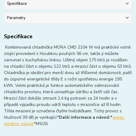
Specifikace
Parametry
Specifikace
Kombinovaná chladnička MORA CMD 2104 W má praktické volně
stojící provedení s hloubkou pouhých 56 cm, takže ji můžete
zarovnat s kuchyňskou linkou. Užitný objem 175 litrů je rozdělen
na chladicí část o objemu 122 litrů a mrazicí část o objemu 53 litrů.
Chladnička je ideální pro menší dvou až tříčlenné domácnosti, patří
do úsporné energetické třídy E s roční spotřebou energie 195
kWh. Velmi praktická je funkce automatického odmrazování
chladicího prostoru, která usnadňuje údržbu a šetří váš čas.
Mrazicí část dokáže zmrazit 2,4 kg potravin za 24 hodin a v
případě výpadku proudu udrží teplotu v mrazničce až 8 hodin.
Třída mrazení je označena čtyřmi hvězdičkami. Tichý provoz s
hlučností 39 dB je vynikající.*
Další informace a návod:*
www-
výrobce, návod
:*M5/26