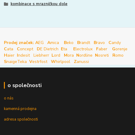
kombinace s mrazničkou dole
Prodej značek: A
EG
A
mica
B
eko
B
randt
B
ravo
C
andy
C
ata
C
oncept
D
E Dietrich
E
ta
E
lectrolux
F
aber
G
orenje
H
aier
I
ndesit
Liebherr
L
ord
M
ora
N
ordline
N
osreti
R
omo
S
naige
Teka
V
estrfost
W
hirlpool
Z
anussi
o společnosti
o nás
kamenná prodejna
adresa společnosti