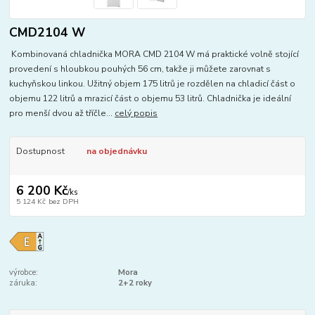
CMD2104 W
Kombinovaná chladnička MORA CMD 2104 W má praktické volně stojící
provedení s hloubkou pouhých 56 cm, takže ji můžete zarovnat s
kuchyňskou linkou. Užitný objem 175 litrů je rozdělen na chladicí část o
objemu 122 litrů a mrazicí část o objemu 53 litrů. Chladnička je ideální
pro menší dvou až tříčle...
celý popis
Dostupnost
na objednávku
6 200 Kč
/
ks
5 124 Kč
bez DPH
výrobce:
Mora
záruka:
2+2 roky