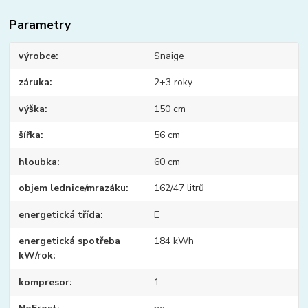
Parametry
výrobce
Snaige
záruka
2+3 roky
výška
150 cm
šířka
56 cm
hloubka
60 cm
objem lednice/mrazáku
162/47 litrů
energetická třída
E
energetická spotřeba
184 kWh
kW/rok
kompresor
1