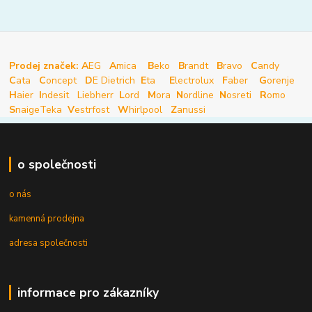
Prodej značek: A
EG
A
mica
B
eko
B
randt
B
ravo
C
andy
C
ata
C
oncept
D
E Dietrich
E
ta
E
lectrolux
F
aber
G
orenje
H
aier
I
ndesit
Liebherr
L
ord
M
ora
N
ordline
N
osreti
R
omo
S
naige
Teka
V
estrfost
W
hirlpool
Z
anussi
o společnosti
o nás
kamenná prodejna
adresa společnosti
informace pro zákazníky