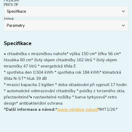
Specifikace
Parametry
Specifikace
• chladnička s mrazničkou nahoře* výška 150 cm* šířka 56 cm*
hloubka 60 cm* čistý objem chladničky 162 litrů * čistý objem
mrazničky 47 litrů * energetická třída E
* spotřeba den 0,504 kWh * spotřeba rok 184 kWh* klimatická
třída N-ST* hluk 39 dB
* mrazicí kapacita 2 kg/den * doba skladování při vypnutí 17 hodin
* automatické odmrazování chladničky * poličky z tvrzeného skla,
přestavitelné*• nastavitelné nožičky * barva tyrkysová* retro
design* antibakteriální ochrana
*
Další informace a návod:
*
www-výrobce, návod
*JMT1/26:*