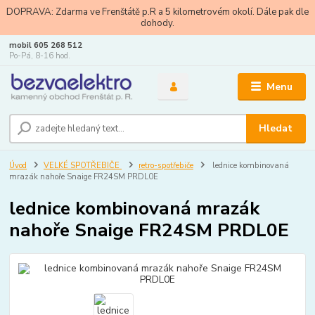
DOPRAVA: Zdarma ve Frenštátě p.R a 5 kilometrovém okolí. Dále pak dle
dohody.
mobil 605 268 512
Po-Pá, 8-16 hod.
Menu
Hledat
Úvod
VELKÉ SPOTŘEBIČE
retro-spotřebiče
lednice kombinovaná
mrazák nahoře Snaige FR24SM PRDL0E
lednice kombinovaná mrazák
nahoře Snaige FR24SM PRDL0E