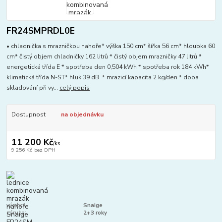
FR24SMPRDL0E
• chladnička s mrazničkou nahoře* výška 150 cm* šířka 56 cm* hloubka 60
cm* čistý objem chladničky 162 litrů * čistý objem mrazničky 47 litrů *
energetická třída E * spotřeba den 0,504 kWh * spotřeba rok 184 kWh*
klimatická třída N-ST* hluk 39 dB * mrazicí kapacita 2 kg/den * doba
skladování při vy...
celý popis
Dostupnost
na objednávku
11 200 Kč
/
ks
9 256 Kč
bez DPH
výrobce:
Snaige
záruka:
2+3 roky