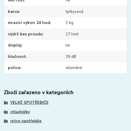
NoFrost
ne
barva
tyrkysová
mrazící výkon 24 hod
2 kg
výdrž bez proudu
17 hod
displej
ne
hlučnost
39 dB
police
skleněné
Zboží zařazeno v kategoriích
VELKÉ SPOTŘEBIČE
chladničky
retro-spotřebiče