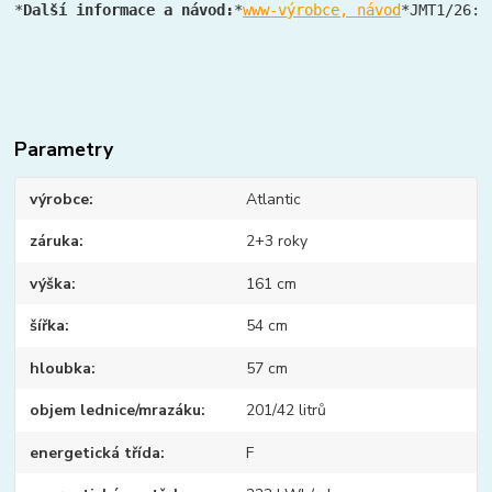
*
Další informace a návod:
*
www-výrobce, návod
*JMT1/26:*
Parametry
výrobce
Atlantic
záruka
2+3 roky
výška
161 cm
šířka
54 cm
hloubka
57 cm
objem lednice/mrazáku
201/42 litrů
energetická třída
F