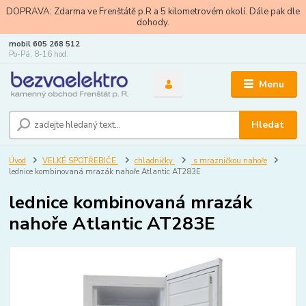
DOPRAVA: Zdarma ve Frenštátě p.R a 5 kilometrovém okolí. Dále pak dle
dohody.
mobil 605 268 512
Po-Pá, 8-16 hod.
Menu
Hledat
Úvod
VELKÉ SPOTŘEBIČE
chladničky
s mrazničkou nahoře
lednice kombinovaná mrazák nahoře Atlantic AT283E
lednice kombinovaná mrazák
nahoře Atlantic AT283E