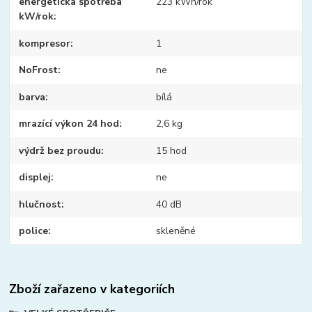
energetická spotřeba
223 kWh/rok
kW/rok
kompresor
1
NoFrost
ne
barva
bílá
mrazící výkon 24 hod
2,6 kg
výdrž bez proudu
15 hod
displej
ne
hlučnost
40 dB
police
skleněné
Zboží zařazeno v kategoriích