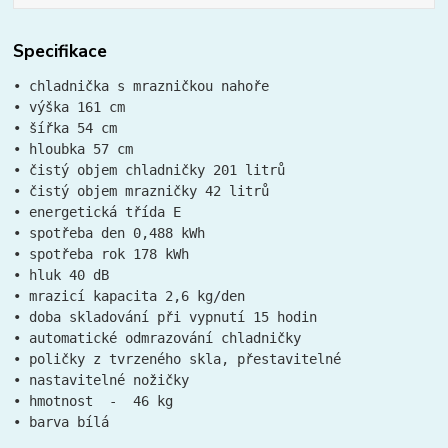
Specifikace
• chladnička s mrazničkou nahoře

• výška 161 cm

• šířka 54 cm

• hloubka 57 cm

• čistý objem chladničky 201 litrů

• čistý objem mrazničky 42 litrů

• energetická třída E

• spotřeba den 0,488 kWh

• spotřeba rok 178 kWh

• hluk 40 dB

• mrazicí kapacita 2,6 kg/den

• doba skladování při vypnutí 15 hodin

• automatické odmrazování chladničky

• poličky z tvrzeného skla, přestavitelné

• nastavitelné nožičky

• hmotnost  -  46 kg

• barva bílá