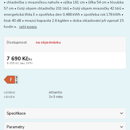
• chladnička s mrazničkou nahoře • výška 161 cm • šířka 54 cm • hloubka
57 cm • čistý objem chladničky 201 litrů • čistý objem mrazničky 42 litrů •
energetická třída E • spotřeba den 0,488 kWh • spotřeba rok 178 kWh •
hluk 40 dB • mrazicí kapacita 2,6 kg/den • doba skladování při vypnutí 15
hodin •...
celý popis
Dostupnost
na objednávku
7 690 Kč
/
ks
6 355 Kč
bez DPH
výrobce:
Atlantic
záruka:
2+3 roky
Specifikace
Parametry