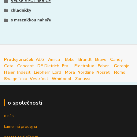
VELKÉ SPOTŘEBIČE
chladničky
s mrazničkou nahoře
Prodej značek: A
EG
A
mica
B
eko
B
randt
B
ravo
C
andy
C
ata
C
oncept
D
E Dietrich
E
ta
E
lectrolux
F
aber
G
orenje
H
aier
I
ndesit
Liebherr
L
ord
M
ora
N
ordline
N
osreti
R
omo
S
naige
Teka
V
estrfost
W
hirlpool
Z
anussi
o společnosti
o nás
kamenná prodejna