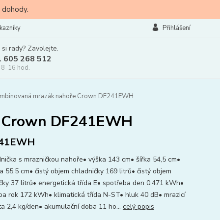
 dohody.
kazníky
Přihlášení
 si rady? Zavolejte.
l 605 268 512
 8-16 hod.
ombinovaná mrazák nahoře Crown DF241EWH
ře Crown DF241EWH
41EWH
dnička s mrazničkou nahoře• výška 143 cm• šířka 54,5 cm•
a 55,5 cm• čistý objem chladničky 169 litrů• čistý objem
čky 37 litrů• energetická třída E• spotřeba den 0,471 kWh•
ba rok 172 kWh• klimatická třída N-ST• hluk 40 dB• mrazicí
ta 2,4 kg/den• akumulační doba 11 ho...
celý popis