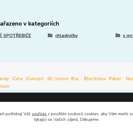
zařazeno v kategoriích
É SPOTŘEBIČE
chladničky
s mr
andy
C
ata
C
oncept
E
ta
E
lectrolux
F
aber
G
o
D
E Dietrich
nussi
ce pro zákazníky
kde nás najdete
eři potřebují Váš
souhlas
s použitím souborů cookies, aby Vám mohli z
týkající se Vašich zájmů. Děkujeme.
dmínky
mapa