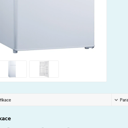
fikace
Par
ikace