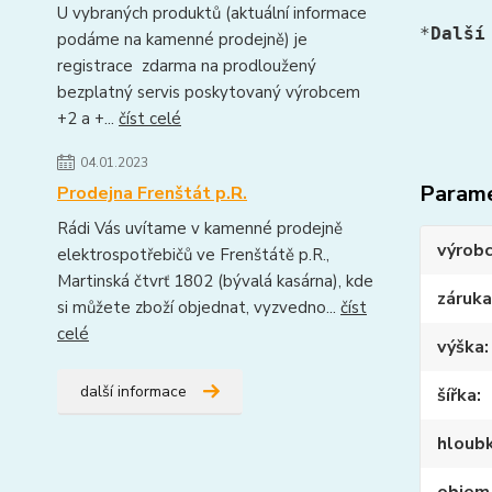
U vybraných produktů (aktuální informace
*
Další
podáme na kamenné prodejně) je
registrace zdarma na prodloužený
bezplatný servis poskytovaný výrobcem
+2 a +...
číst celé
04.01.2023
Param
Prodejna Frenštát p.R.
Rádi Vás uvítame v kamenné prodejně
výrob
elektrospotřebičů ve Frenštátě p.R.,
Martinská čtvrť 1802 (bývalá kasárna), kde
záruka
si můžete zboží objednat, vyzvedno...
číst
celé
výška
další informace
šířka
hloub