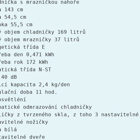
dnička s mrazničkou nahoře
a 143 cm
a 54,5 cm
bka 55,5 cm
ý objem chladničky 169 litrů
ý objem mrazničky 37 litrů
getická třída E
řeba den 0,471 kWh
řeba rok 172 kWh
atická třída N-ST
 40 dB
icí kapacita 2,4 kg/den
ulační doba 11 hod.
osvětléní
matické odmrazování chladničky
ličky z tvrzeného skla, z toho 3 nastavitelné
avitelné nožičky
a bílá
tavitelné dveře