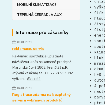
• chla
MOBILNÍ KLIMATIZACE
• výšk
• šířk
TEPELNÁ ČERPADLA AUX
• hlou
• čist
• čist
Informace pro zákazníky
• ener
• spot
06.01.2023
• spot
reklamace, servis
• klim
Reklamaci spotřebiče uplatněte
• hluk
návštěvou u nás na kamené prodejně.
• mraz
Martinská čtvrť 1802, Frenštát p.R.
• akum
(bývalá kasárna) tel. 605 268 512. Pro
• LED 
vyřízení...
číst celé
• auto
• 4 po
04.01.2023
• nast
Registrace zdarma na bezplatný
• barv
servis u vybraných produktů
• přes