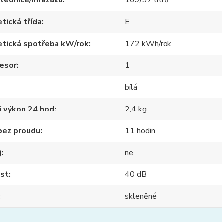
 lednice/mrazáku
169/37 litrů
tická třída
E
etická spotřeba kW/rok
172 kWh/rok
esor
1
bílá
í výkon 24 hod
2,4 kg
bez proudu
11 hodin
j
ne
ost
40 dB
skleněné