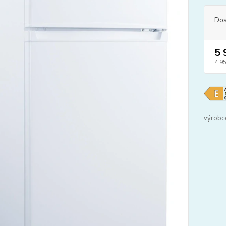
Dos
5 
4 9
výrobc