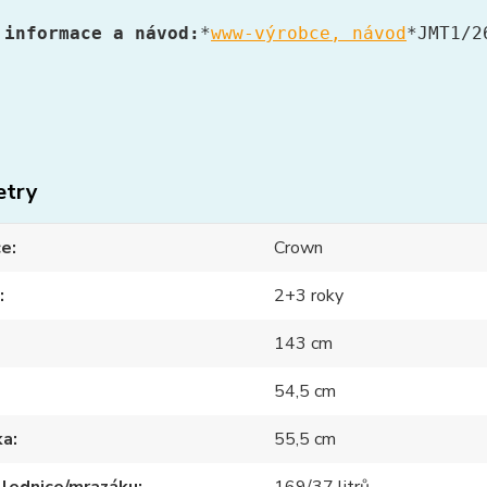
 informace a návod:
*
www-výrobce, návod
*JMT1/2
etry
ce
Crown
2+3 roky
143 cm
54,5 cm
ka
55,5 cm