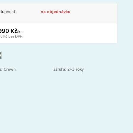
tupnost
na objednávku
990 Kč
/
ks
50 Kč
bez DPH
e:
Crown
záruka:
2+3 roky