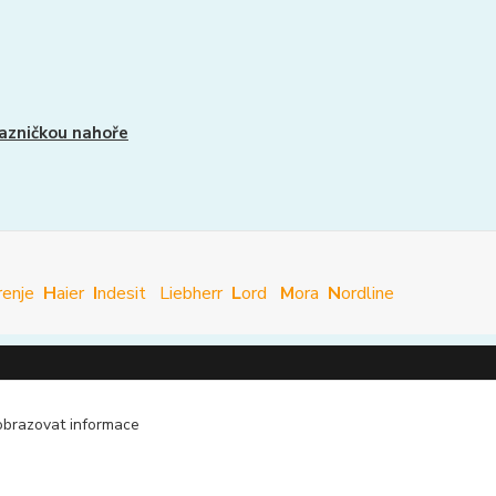
azničkou nahoře
renje
H
aier
I
ndesit
Liebherr
L
ord
M
ora
N
ordline
kontakt
obrazovat informace