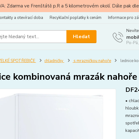
: Zdarma ve Frenštátě p.R a 5 kilometrovém okolí. Dále pak dle
ontakty a otevírací doba
Recyklační poplatky k cenám
Informace pro zá
Nevíte
Hledat
mobi
Po-Pá,
VELKÉ SPOTŘEBIČE
chladničky
s mrazničkou nahoře
lednice k
ice kombinovaná mrazák naho
DF2
• chla
hloubk
mrazni
spotře
kapaci