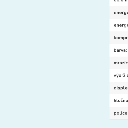
objem
energe
energ
kompr
barva
mrazíc
výdrž 
disple
hlučn
police