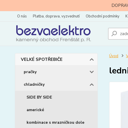
DOPRAVA
O nás
Platba, doprava, vyzvednutí
Obchodní podmínky
K
Úvod
VELKÉ SPOTŘEBIČE
ledn
pračky
chladničky
SIDE BY SIDE
americké
kombinace s mrazničkou dole