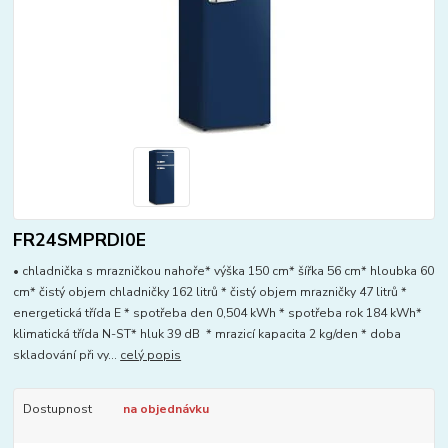
FR24SMPRDI0E
• chladnička s mrazničkou nahoře* výška 150 cm* šířka 56 cm* hloubka 60
cm* čistý objem chladničky 162 litrů * čistý objem mrazničky 47 litrů *
energetická třída E * spotřeba den 0,504 kWh * spotřeba rok 184 kWh*
klimatická třída N-ST* hluk 39 dB * mrazicí kapacita 2 kg/den * doba
skladování při vy...
celý popis
Dostupnost
na objednávku