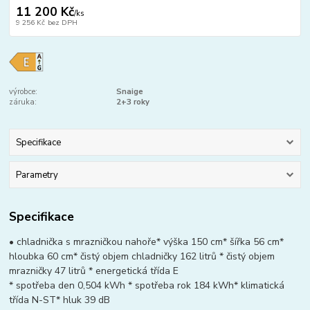
11 200 Kč
/
ks
9 256 Kč
bez DPH
výrobce:
Snaige
záruka:
2+3 roky
Specifikace
Parametry
Specifikace
• chladnička s mrazničkou nahoře* výška 150 cm* šířka 56 cm*
hloubka 60 cm* čistý objem chladničky 162 litrů * čistý objem
mrazničky 47 litrů * energetická třída E
* spotřeba den 0,504 kWh * spotřeba rok 184 kWh* klimatická
třída N-ST* hluk 39 dB