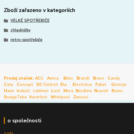
Zboží zařazeno v kategoriích
VELKÉ SPOTŘEBIČE
chladničky
retro-spotřebiče
Prodej značek: A
EG
A
mica
B
eko
B
randt
B
ravo
C
andy
C
ata
C
oncept
D
E Dietrich
E
ta
E
lectrolux
F
aber
G
orenje
H
aier
I
ndesit
Liebherr
L
ord
M
ora
N
ordline
N
osreti
R
omo
S
naige
Teka
V
estrfost
W
hirlpool
Z
anussi
o společnosti
o nás