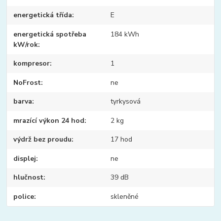
energetická třída
E
energetická spotřeba
184 kWh
kW/rok
kompresor
1
NoFrost
ne
barva
tyrkysová
mrazící výkon 24 hod
2 kg
výdrž bez proudu
17 hod
displej
ne
hlučnost
39 dB
police
skleněné