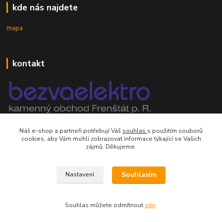
kde nás najdete
mapa
kontakt
mobil 605 268 512
Náš e-shop a partneři potřebují Váš
souhlas
s použitím souborů
Po-Pá, 8-16 hod.
cookies, aby Vám mohli zobrazovat informace týkající se Vašich
zájmů. Děkujeme.
orsontrading@seznam.cz
Souhlasím
Nastavení
Souhlas můžete odmítnout
zde
.
Vytvořeno na
Eshop-rychle.cz