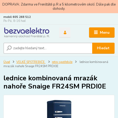
DOPRAVA: Zdarma ve Frenštátě p.R a 5 kilometrovém okolí. Dále pak dle
dohody.
mobil 605 268 512
Po-Pá, 8-16 hod.
Menu
Hledat
Úvod
VELKÉ SPOTŘEBIČE
retro-spotřebiče
lednice kombinovaná
mrazák nahoře Snaige FR24SM PRDI0E
lednice kombinovaná mrazák
nahoře Snaige FR24SM PRDI0E