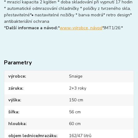
* mrazicí kapacita 2 kg/den * doba skladování při vypnutí 17 hodin
* automatické odmrazování chladničky * poličky z tvrzeného skla,
přestavitelné*• nastavitelné nožičky * barva modrá* retro design*
antibakteriální ochrana
*
Další informace a návod:
*
www-výrobce, návod
*JMT1/26:*
Parametry
výrobce
Snaige
záruka
2+3 roky
výška
150 cm
šířka
56 cm
hloubka
60 cm
objem lednice/mrazáku
162/47 litrů