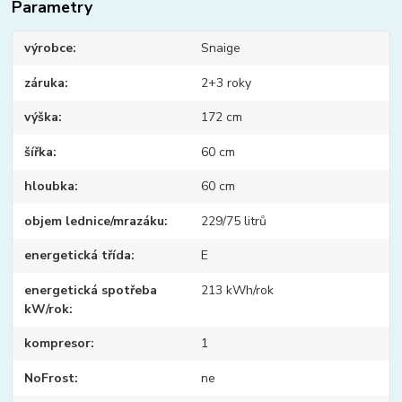
Parametry
výrobce
Snaige
záruka
2+3 roky
výška
172 cm
šířka
60 cm
hloubka
60 cm
objem lednice/mrazáku
229/75 litrů
energetická třída
E
energetická spotřeba
213 kWh/rok
kW/rok
kompresor
1
NoFrost
ne