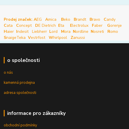
Prodej značek: A
EG
A
mica
B
eko
B
randt
B
ravo
C
andy
C
ata
C
oncept
D
E Dietrich
E
ta
E
lectrolux
F
aber
G
orenje
H
aier
I
ndesit
Liebherr
L
ord
M
ora
N
ordline
N
osreti
R
omo
S
naige
Teka
V
estrfost
W
hirlpool
Z
anussi
o společnosti
o nás
kamenná prodejna
adresa společnosti
informace pro zákazníky
obchodní podmínky