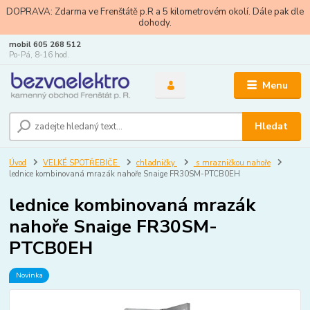
DOPRAVA: Zdarma ve Frenštátě p.R a 5 kilometrovém okolí. Dále pak dle
dohody.
mobil 605 268 512
Po-Pá, 8-16 hod.
Menu
Hledat
Úvod
VELKÉ SPOTŘEBIČE
chladničky
s mrazničkou nahoře
lednice kombinovaná mrazák nahoře Snaige FR30SM-PTCB0EH
lednice kombinovaná mrazák
nahoře Snaige FR30SM-
PTCB0EH
Novinka