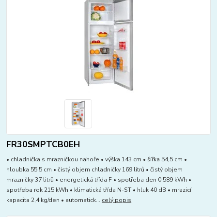
FR30SMPTCB0EH
• chladnička s mrazničkou nahoře • výška 143 cm • šířka 54,5 cm •
hloubka 55,5 cm • čistý objem chladničky 169 litrů • čistý objem
mrazničky 37 litrů • energetická třída F • spotřeba den 0,589 kWh •
spotřeba rok 215 kWh • klimatická třída N-ST • hluk 40 dB • mrazicí
kapacita 2,4 kg/den • automatick...
celý popis