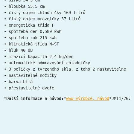
• šířka 54,5 cm

• hloubka 55,5 cm

• čistý objem chladničky 169 litrů

• čistý objem mrazničky 37 litrů

• energetická třída F

• spotřeba den 0,589 kWh

• spotřeba rok 215 kWh

• klimatická třída N-ST

• hluk 40 dB

• mrazicí kapacita 2,4 kg/den

• automatické odmrazování chladničky

• 3 poličky z tvrzeného skla, z toho 2 nastavitelné

• nastavitelné nožičky

• barva bílá

• přestavitelné dveře
*
Další informace a návod:
*
www-výrobce, návod
*JMT1/26:*