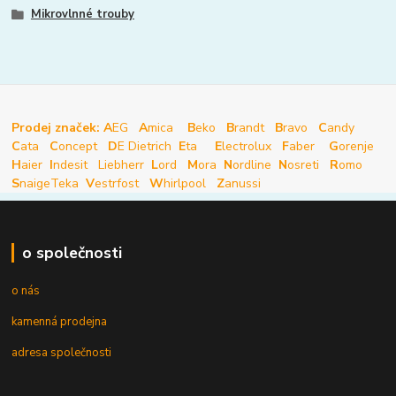
Mikrovlnné trouby
Prodej značek: A
EG
A
mica
B
eko
B
randt
B
ravo
C
andy
C
ata
C
oncept
D
E Dietrich
E
ta
E
lectrolux
F
aber
G
orenje
H
aier
I
ndesit
Liebherr
L
ord
M
ora
N
ordline
N
osreti
R
omo
S
naige
Teka
V
estrfost
W
hirlpool
Z
anussi
o společnosti
o nás
kamenná prodejna
adresa společnosti