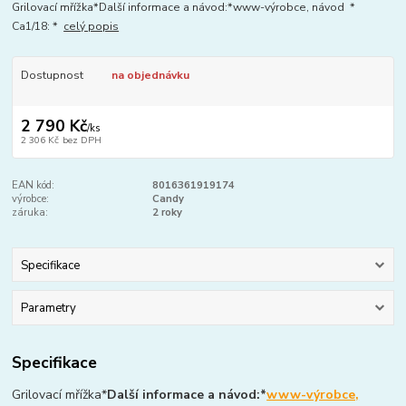
Grilovací mřížka*Další informace a návod:*www-výrobce, návod *
Ca1/18: *
celý popis
Dostupnost
na objednávku
2 790 Kč
/
ks
2 306 Kč
bez DPH
EAN kód:
8016361919174
výrobce:
Candy
záruka:
2 roky
Specifikace
Parametry
Specifikace
Grilovací mřížka*
Další informace a návod:*
www-výrobce,