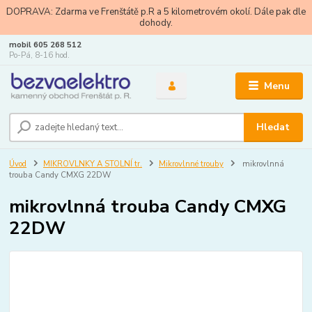
DOPRAVA: Zdarma ve Frenštátě p.R a 5 kilometrovém okolí. Dále pak dle
dohody.
mobil 605 268 512
Po-Pá, 8-16 hod.
Menu
Hledat
Úvod
MIKROVLNKY A STOLNÍ tr.
Mikrovlnné trouby
mikrovlnná
trouba Candy CMXG 22DW
mikrovlnná trouba Candy CMXG
22DW