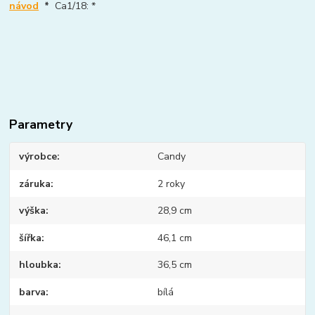
návod
*
Ca1/18: *
Parametry
výrobce
Candy
záruka
2 roky
výška
28,9 cm
šířka
46,1 cm
hloubka
36,5 cm
barva
bílá