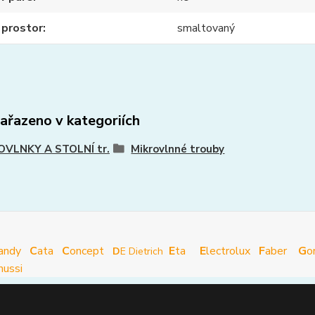
í prostor
smaltovaný
zařazeno v kategoriích
OVLNKY A STOLNÍ tr.
Mikrovlnné trouby
andy
C
ata
C
oncept
E
ta
E
lectrolux
F
aber
G
o
D
E Dietrich
nussi