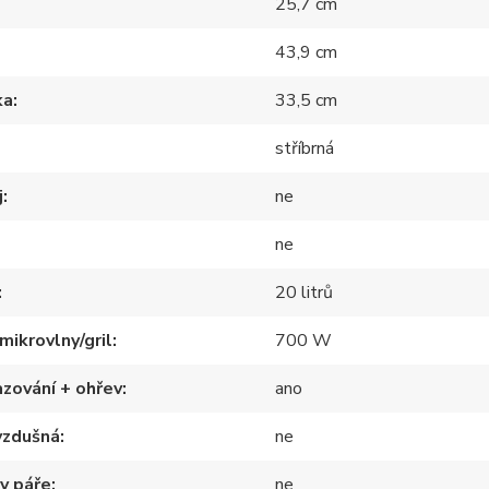
25,7 cm
43,9 cm
ka
33,5 cm
stříbrná
j
ne
ne
20 litrů
mikrovlny/gril
700 W
zování + ohřev
ano
vzdušná
ne
 v páře
ne