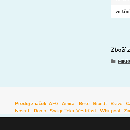
vnitřn
Zboží 
MIKR
Prodej značek: A
EG
A
mica
B
eko
B
randt
B
ravo
C
N
osreti
R
omo
S
naige
Teka
V
estrfost
W
hirlpool
Z
a