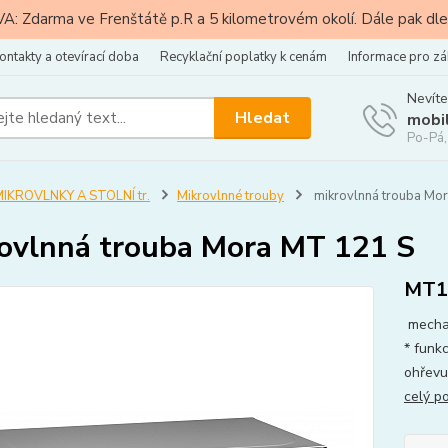
: Zdarma ve Frenštátě p.R a 5 kilometrovém okolí. Dále pak dle
ontakty a otevírací doba
Recyklační poplatky k cenám
Informace pro zá
Nevíte
Hledat
mobi
Po-Pá,
IKROVLNKY A STOLNÍ tr.
Mikrovlnné trouby
mikrovlnná trouba Mo
ovlnná trouba Mora MT 121 S
MT1
mechan
* funk
ohřevu
celý p