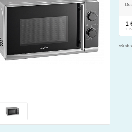
Dos
1 
1 3
výrobc