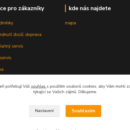
ce pro zákazníky
kde nás najdete
dmínky
mapa
ednutí zboží, doprava
latný servis
servis
ba
oplatky k cenám
eři potřebují Váš
souhlas
s použitím souborů cookies, aby Vám mohli z
týkající se Vašich zájmů. Děkujeme.
cenzí
Souhlasím
Nastavení