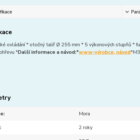
fikace
Par
ikace
é ovládání * otočný talíř Ø 255 mm * 5 výkonových stupňů * fu
ohřevu *
Další informace a návod:*
www-výrobce, návod
*M3
etry
ce
Mora
2 roky