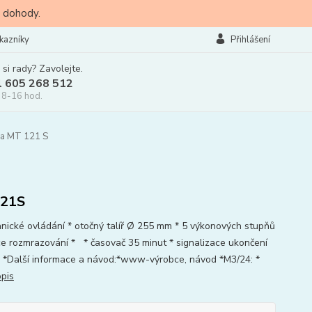
 dohody.
kazníky
Přihlášení
 si rady? Zavolejte.
l 605 268 512
 8-16 hod.
ra MT 121 S
21S
ické ovládání * otočný talíř Ø 255 mm * 5 výkonových stupňů
ce rozmrazování * * časovač 35 minut * signalizace ukončení
 *Další informace a návod:*www-výrobce, návod *M3/24: *
opis