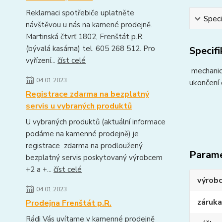
Reklamaci spotřebiče uplatněte
Speci
návštěvou u nás na kamené prodejně.
Martinská čtvrť 1802, Frenštát p.R.
(bývalá kasárna) tel. 605 268 512. Pro
Specif
vyřízení...
číst celé
mechanick
04.01.2023
ukončení 
Registrace zdarma na bezplatný
servis u vybraných produktů
U vybraných produktů (aktuální informace
podáme na kamenné prodejně) je
registrace zdarma na prodloužený
Param
bezplatný servis poskytovaný výrobcem
+2 a +...
číst celé
výrob
04.01.2023
záruka
Prodejna Frenštát p.R.
Rádi Vás uvítame v kamenné prodejně