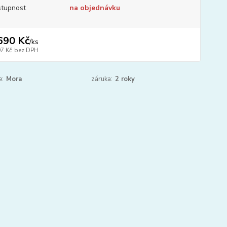
tupnost
na objednávku
690 Kč
/
ks
97 Kč
bez DPH
e:
Mora
záruka:
2 roky