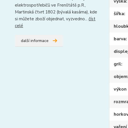
výška
elektrospotřebičů ve Frenštátě p.R.,
Martinská čtvrť 1802 (bývalá kasárna), kde
šířka
si můžete zboží objednat, vyzvedno...
číst
celé
hloub
barva
další informace
disple
gril
objem
výkon 
rozmra
horko
vaření