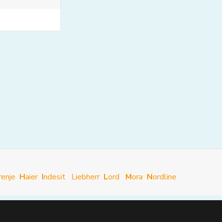
renje
H
aier
I
ndesit
Liebherr
L
ord
M
ora
N
ordline