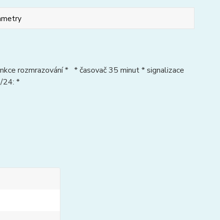
ametry
nkce rozmrazování * * časovač 35 minut * signalizace
/24: *