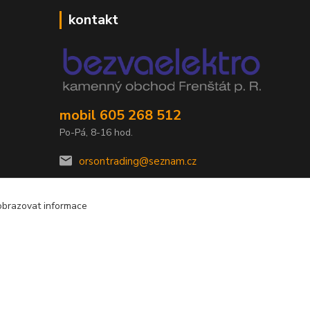
kontakt
mobil 605 268 512
Po-Pá, 8-16 hod.
orsontrading@seznam.cz
obrazovat informace