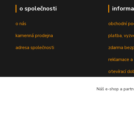
o společnosti
informa
o nás
obchodní po
kamenná prodejna
platba, vyzv
adresa společnosti
zdarma bezp
reklamace a 
otevírací do
recyklační p
Náš e-shop a partn
ověřování re