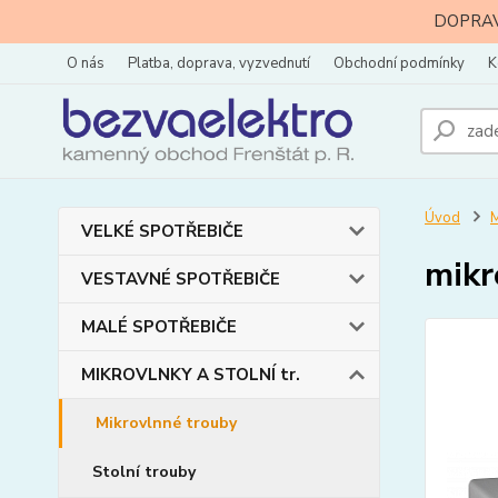
DOPRAVA
O nás
Platba, doprava, vyzvednutí
Obchodní podmínky
K
Úvod
M
VELKÉ SPOTŘEBIČE
mikr
VESTAVNÉ SPOTŘEBIČE
MALÉ SPOTŘEBIČE
MIKROVLNKY A STOLNÍ tr.
Mikrovlnné trouby
Stolní trouby