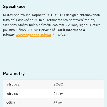
Specifikace
Mikrovlnná trouba. Kapacita 20 l. RETRO design s chromovanou
rukojetí. Časovač na 30 min. Termostat pro nastavení teploty.
Skleněný otočný talíř o průměru 245 mm. Zvukový signál. Dětská
pojistka. Příkon: 700 W. Barva: bílá*
Další informace a
návod:*
www-výrobce, návod
*
B2/24: *
Parametry
výrobce
SOGO
záruka
2 roky
výška
36 cm