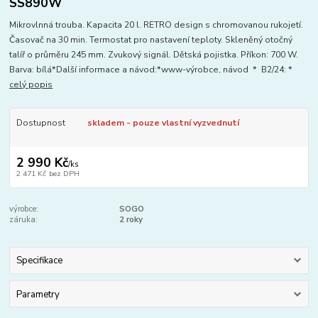
SS890W
Mikrovlnná trouba. Kapacita 20 l. RETRO design s chromovanou rukojetí.
Časovač na 30 min. Termostat pro nastavení teploty. Skleněný otočný
talíř o průměru 245 mm. Zvukový signál. Dětská pojistka. Příkon: 700 W.
Barva: bílá*Další informace a návod:*www-výrobce, návod * B2/24: *
celý popis
Dostupnost
skladem - pouze vlastní vyzvednutí
2 990 Kč
/
ks
2 471 Kč
bez DPH
výrobce:
SOGO
záruka:
2 roky
Specifikace
Parametry