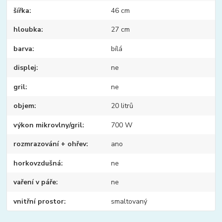
šířka
46 cm
hloubka
27 cm
barva
bílá
displej
ne
gril
ne
objem
20 litrů
výkon mikrovlny/gril
700 W
rozmrazování + ohřev
ano
horkovzdušná
ne
vaření v páře
ne
vnitřní prostor
smaltovaný