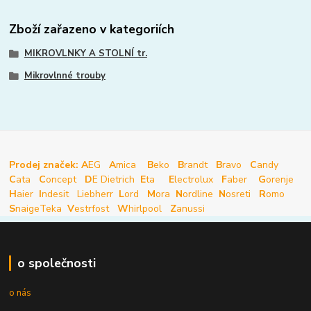
Zboží zařazeno v kategoriích
MIKROVLNKY A STOLNÍ tr.
Mikrovlnné trouby
Prodej značek: A
EG
A
mica
B
eko
B
randt
B
ravo
C
andy
C
ata
C
oncept
D
E Dietrich
E
ta
E
lectrolux
F
aber
G
orenje
H
aier
I
ndesit
Liebherr
L
ord
M
ora
N
ordline
N
osreti
R
omo
S
naige
Teka
V
estrfost
W
hirlpool
Z
anussi
o společnosti
o nás