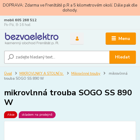
DOPRAVA: Zdarma ve Frenštátě p.R a 5 kilometrovém okolí. Dále pak dle
dohody.
mobil 605 268 512
Po-Pá, 8-16 hod.
Menu
Hledat
Úvod
MIKROVLNKY A STOLNÍ tr.
Mikrovlnné trouby
mikrovlnná
trouba SOGO SS 890 W
mikrovlnná trouba SOGO SS 890
W
Akce
skladem na prodejně