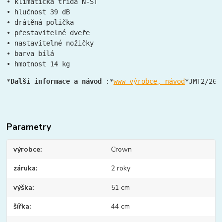
• klimatická třída N-ST
• hlučnost 39 dB
• drátěná polička
• přestavitelné dveře
• nastavitelné nožičky
• barva bílá
• hmotnost 14 kg
*
Další informace a návod
 :*
www-výrobce, návod
*JMT2/26:
Parametry
výrobce
Crown
záruka
2 roky
výška
51 cm
šířka
44 cm