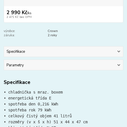
2 990 Kč
/
ks
2 471 Kč
bez DPH
výrobce:
Crown
záruka:
2 roky
Specifikace
Parametry
Specifikace
• chladnička s mraz. boxem
• energetická třída E
• spotřeba den 0,216 kWh
• spotřeba rok 79 kWh
• celkový čistý objem 41 litrů
• rozměry (v x š x h) 51 x 44 x 47 cm