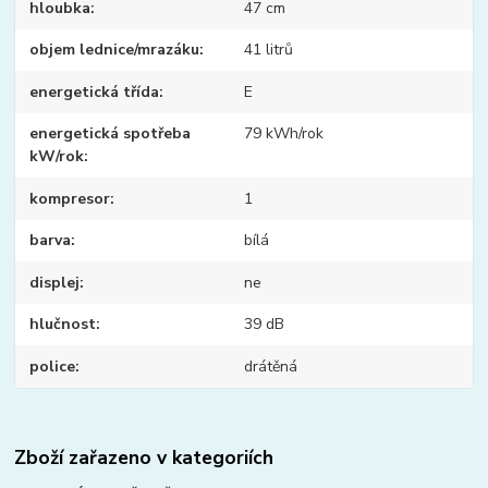
hloubka
47 cm
objem lednice/mrazáku
41 litrů
energetická třída
E
energetická spotřeba
79 kWh/rok
kW/rok
kompresor
1
barva
bílá
displej
ne
hlučnost
39 dB
police
drátěná
Zboží zařazeno v kategoriích