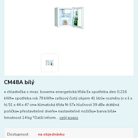
CM48A bílý
• chladnička s mraz. boxem• energetická třída E• spotřeba den 0,216
kWh• spotřeba rok 79 kWh• celkový čistý objem 41 litrů• rozměry (v x š x
h) 51 x 44 x 47 cm• klimatická třída N-ST• hlučnost 39 dB• drátěná
polička• přestavitelné dveře• nastavitelné nožičky• barva bílá•
hmotnost 14 kg *Další inform...
celý popis
Dostupnost
na objednávku