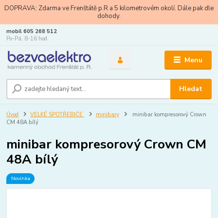
DOPRAVA: Zdarma ve Frenštátě p.R a 5 kilometrovém okolí. Dále pak dle
dohody.
mobil 605 268 512
Po-Pá, 8-16 hod.
Menu
Hledat
Úvod
VELKÉ SPOTŘEBIČE
minibary
minibar kompresorový Crown
CM 48A bílý
minibar kompresorový Crown CM
48A bílý
Novinka