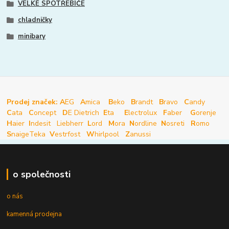
VELKÉ SPOTŘEBIČE
chladničky
minibary
Prodej značek: A
EG
A
mica
B
eko
B
randt
B
ravo
C
andy
C
ata
C
oncept
D
E Dietrich
E
ta
E
lectrolux
F
aber
G
orenje
H
aier
I
ndesit
Liebherr
L
ord
M
ora
N
ordline
N
osreti
R
omo
S
naige
Teka
V
estrfost
W
hirlpool
Z
anussi
o společnosti
o nás
kamenná prodejna