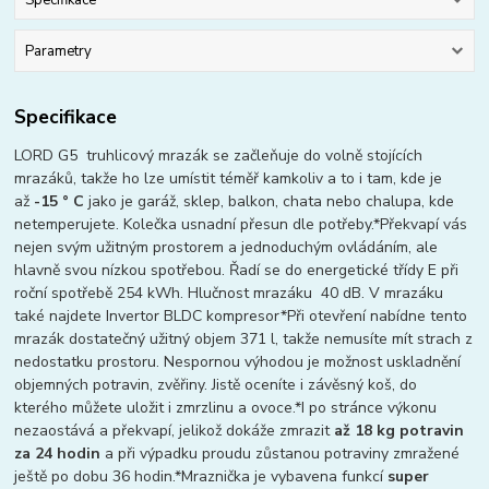
Parametry
Specifikace
LORD G5 truhlicový mrazák se začleňuje do volně stojících
mrazáků, takže ho lze umístit téměř kamkoliv a to i tam, kde je
až
-15 ° C
jako je garáž, sklep, balkon, chata nebo chalupa, kde
netemperujete. Kolečka usnadní přesun dle potřeby.*Překvapí vás
nejen svým užitným prostorem a jednoduchým ovládáním, ale
hlavně svou nízkou spotřebou. Řadí se do energetické třídy E při
roční spotřebě 254 kWh. Hlučnost mrazáku 40 dB. V mrazáku
také najdete Invertor BLDC kompresor*Při otevření nabídne tento
mrazák dostatečný užitný objem 371 l, takže nemusíte mít strach z
nedostatku prostoru. Nespornou výhodou je možnost uskladnění
objemných potravin, zvěřiny. Jistě oceníte i závěsný koš, do
kterého můžete uložit i zmrzlinu a ovoce.*I po stránce výkonu
nezaostává a překvapí, jelikož dokáže zmrazit
až 18 kg potravin
za 24 hodin
a při výpadku proudu zůstanou potraviny zmražené
ještě po dobu 36 hodin.*Mraznička je vybavena funkcí
super