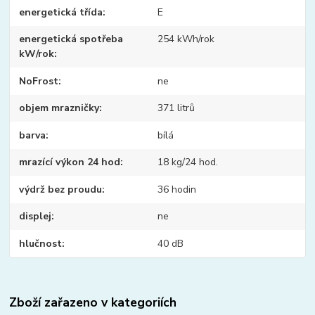
energetická třída
E
energetická spotřeba
254 kWh/rok
kW/rok
NoFrost
ne
objem mrazničky
371 litrů
barva
bílá
mrazící výkon 24 hod
18 kg/24 hod.
výdrž bez proudu
36 hodin
displej
ne
hlučnost
40 dB
Zboží zařazeno v kategoriích