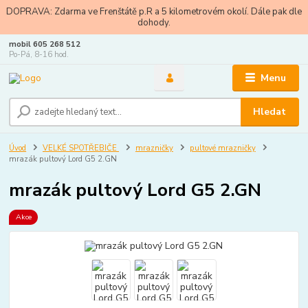
DOPRAVA: Zdarma ve Frenštátě p.R a 5 kilometrovém okolí. Dále pak dle
dohody.
mobil 605 268 512
Po-Pá, 8-16 hod.
Menu
Hledat
Úvod
VELKÉ SPOTŘEBIČE
mrazničky
pultové mrazničky
mrazák pultový Lord G5 2.GN
mrazák pultový Lord G5 2.GN
Akce