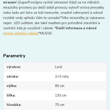
mrazení
(SuperFrost)pro rychlé zmrazení. Když se na stěnách
mrazícího prostoru po delší době provozu vytvoří vrstva jinovatky
nebo ledu ani toho se bát nemusíte, snadné odmrazení a odvod
roztáté vody vpředu Vám to usnadní.*Víko mrazničky je vybaveno
nejen LED světlem, ale také madlem pro pohodlné otevírání a
zavírání, kde je součástí i zámek. *
Další informace a návod
:
www-výrobce, návod
:*Mc5/26
Parametry
výrobce
Lord
záruka
2+3 roky
výška
85 cm
šířka
130 cm
hloubka
70 cm