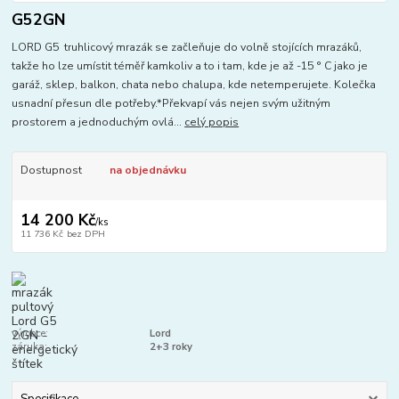
G52GN
LORD G5 truhlicový mrazák se začleňuje do volně stojících mrazáků,
takže ho lze umístit téměř kamkoliv a to i tam, kde je až -15 ° C jako je
garáž, sklep, balkon, chata nebo chalupa, kde netemperujete. Kolečka
usnadní přesun dle potřeby.*Překvapí vás nejen svým užitným
prostorem a jednoduchým ovlá...
celý popis
Dostupnost
na objednávku
14 200 Kč
/
ks
11 736 Kč
bez DPH
výrobce:
Lord
záruka:
2+3 roky
Specifikace