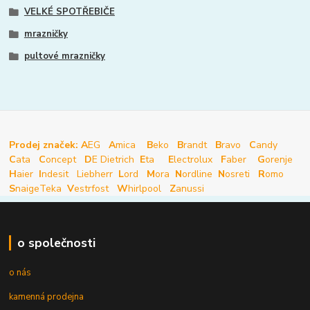
VELKÉ SPOTŘEBIČE
mrazničky
pultové mrazničky
Prodej značek: A
EG
A
mica
B
eko
B
randt
B
ravo
C
andy
C
ata
C
oncept
D
E Dietrich
E
ta
E
lectrolux
F
aber
G
orenje
H
aier
I
ndesit
Liebherr
L
ord
M
ora
N
ordline
N
osreti
R
omo
S
naige
Teka
V
estrfost
W
hirlpool
Z
anussi
o společnosti
o nás
kamenná prodejna